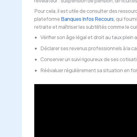
révélateur : suspension de pension, difficulté
Pour cela, il est utile de consulter des ressou
plateforme
Banques Infos Recours
, qui four
retraite et maîtriser les subtilités comme le c
Vérifier son âge légal et droit au taux plein 
Déclarer ses revenus professionnels à la ca
Conserver un suivi rigoureux de ses cotisat
Réévaluer régulièrement sa situation en fo