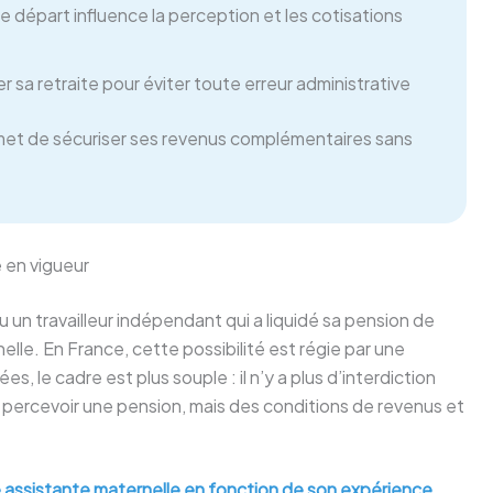
e départ influence la perception et les cotisations
r sa retraite pour éviter toute erreur administrative
et de sécuriser ses revenus complémentaires sans
 en vigueur
u un travailleur indépendant qui a liquidé sa pension de
elle. En France, cette possibilité est régie par une
 le cadre est plus souple : il n’y a plus d’interdiction
 percevoir une pension, mais des conditions de revenus et
e assistante maternelle en fonction de son expérience