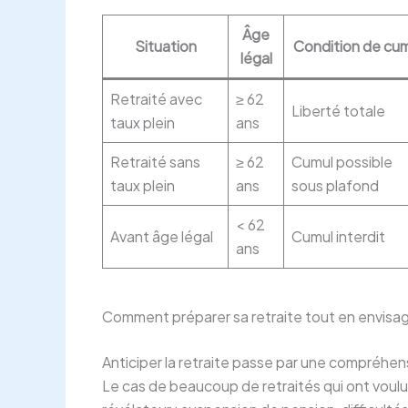
Âge
Situation
Condition de cu
légal
Retraité avec
≥ 62
Liberté totale
taux plein
ans
Retraité sans
≥ 62
Cumul possible
taux plein
ans
sous plafond
< 62
Avant âge légal
Cumul interdit
ans
Comment préparer sa retraite tout en envisage
Anticiper la retraite passe par une compréhens
Le cas de beaucoup de retraités qui ont voulu p