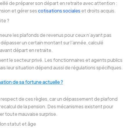
eillé de préparer son départ en retraite avec attention :
nsion et gérer ses
cotisations sociales
et droits acquis.
ite ?
 demeure les plafonds de revenus pour ceux n’ayant pas
 dépasser un certain montant sur l’année, calculé
 avant départ en retraite.
ent le secteur privé. Les fonctionnaires et agents publics
is leur situation dépend aussi de régulations spécifiques.
imation de sa fortune actuelle ?
 au respect de ces règles, car un dépassement de plafond
 recalcul de la pension. Des mécanismes existent pour
ter toute mauvaise surprise.
elon statut et âge