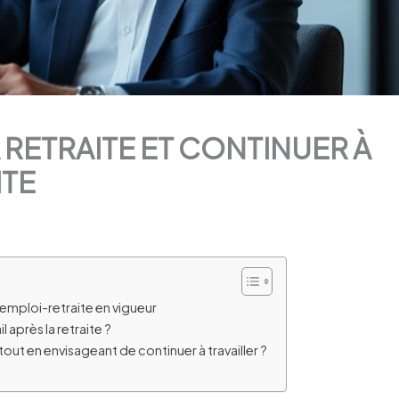
 RETRAITE ET CONTINUER À
ITE
mploi-retraite en vigueur
l après la retraite ?
out en envisageant de continuer à travailler ?