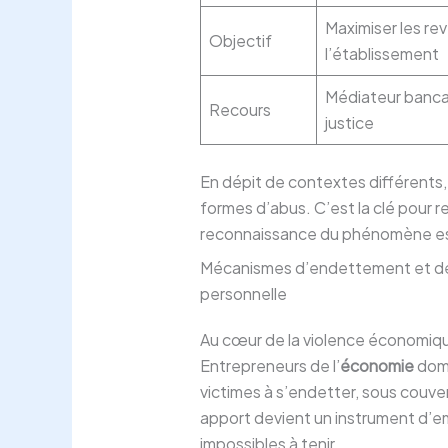
Maximiser les re
Objectif
l’établissement
Médiateur bancai
Recours
justice
En dépit de contextes différents,
formes d’abus. C’est la clé pour 
reconnaissance du phénomène est 
Mécanismes d’endettement et de 
personnelle
Au cœur de la violence économiqu
Entrepreneurs de l’
économie
dome
victimes à s’endetter, sous couver
apport devient un instrument d’e
impossibles à tenir.