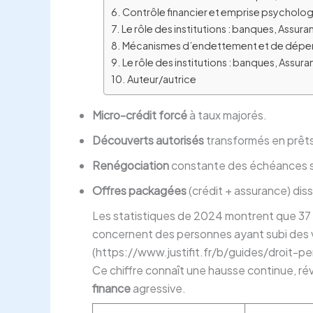
Contrôle financier et emprise psychologi
Le rôle des institutions : banques, Assu
Mécanismes d’endettement et de dépend
Le rôle des institutions : banques, Assu
Auteur/autrice
Micro-crédit forcé
à taux majorés.
Découverts autorisés
transformés en prêts
Renégociation
constante des échéances sa
Offres packagées
(crédit + assurance) diss
Les statistiques de 2024 montrent que 37
concernent des personnes ayant subi des vi
(https://www.justifit.fr/b/guides/droit-
Ce chiffre connaît une hausse continue, ré
finance
agressive.