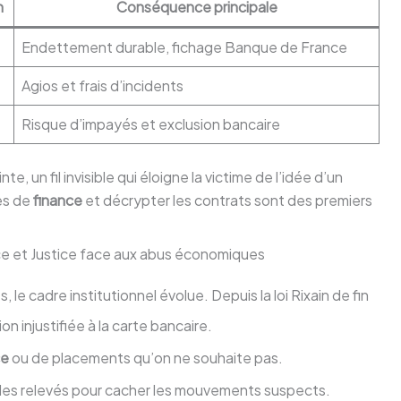
n
Conséquence principale
Endettement durable, fichage Banque de France
Agios et frais d’incidents
Risque d’impayés et exclusion bancaire
 un fil invisible qui éloigne la victime de l’idée d’un
res de
finance
et décrypter les contrats sont des premiers
nce et Justice face aux abus économiques
e cadre institutionnel évolue. Depuis la loi Rixain de fin
n injustifiée à la carte bancaire.
ce
ou de placements qu’on ne souhaite pas.
 des relevés pour cacher les mouvements suspects.