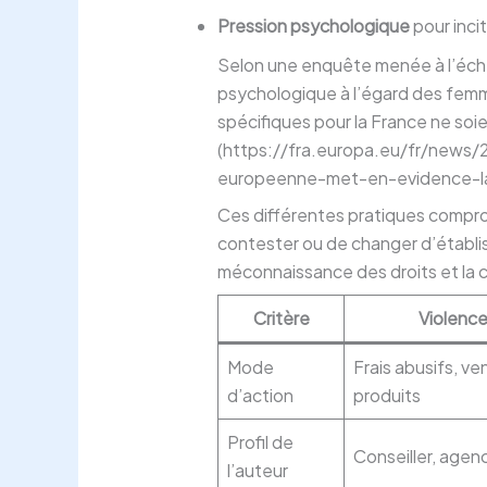
Pression psychologique
pour inci
Selon une enquête menée à l’éche
psychologique à l’égard des fem
spécifiques pour la France ne soie
(https://fra.europa.eu/fr/news
europeenne-met-en-evidence-la
Ces différentes pratiques compro
contester ou de changer d’établ
méconnaissance des droits et la c
Critère
Violence
Mode
Frais abusifs, v
d’action
produits
Profil de
Conseiller, agen
l’auteur