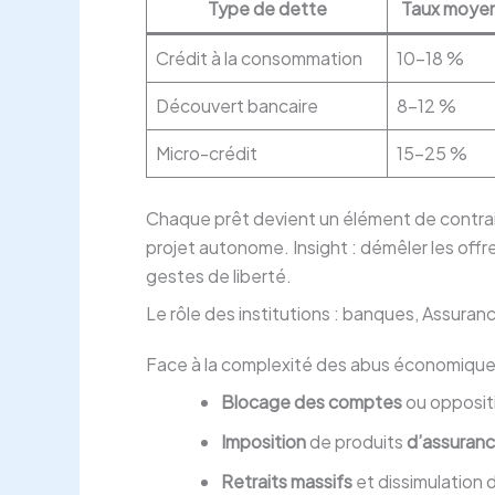
Type de dette
Taux moye
Crédit à la consommation
10–18 %
Découvert bancaire
8–12 %
Micro-crédit
15–25 %
Chaque prêt devient un élément de contrainte,
projet autonome. Insight : démêler les off
gestes de liberté.
Le rôle des institutions : banques, Assura
Face à la complexité des abus économiques, l
Blocage des comptes
ou oppositio
Imposition
de produits
d’assuran
Retraits massifs
et dissimulation