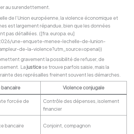
ter au surendettement.
lle de l’Union européenne, la violence économique et
mes est largement répandue, bien que les données
nt pas détaillées. ([fra.europa.eu]
/2026/une-enquete-menee-lechelle-de-lunion-
mpleur-de-la-violence?utm_source=openai))
mettent gravement la possibilité de refuser, de
issement. La
justice
se trouve parfois saisie, mais la
rainte des représailles freinent souvent les démarches.
 bancaire
Violence conjugale
ente forcée de
Contrôle des dépenses, isolement
financier
ce bancaire
Conjoint, compagnon