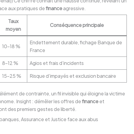
ai)) Ce chiffre connaît une hausse continue, révélant un
ace aux pratiques de
finance
agressive.
Taux
Conséquence principale
moyen
Endettement durable, fichage Banque de
10–18 %
France
8–12 %
Agios et frais d’incidents
15–25 %
Risque d’impayés et exclusion bancaire
ément de contrainte, un fil invisible qui éloigne la victime
tonome. Insight : démêler les offres de
finance
et
ont des premiers gestes de liberté.
 : banques, Assurance et Justice face aux abus