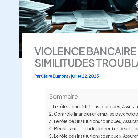
VIOLENCE BANCAIRE 
SIMILITUDES TROUBL
Par
Claire Dumont
/
juillet 22, 2025
Sommaire
Le rôle des institutions : banques, Assu
Contrôle financier et emprise psychologi
Le rôle des institutions : banques, Assu
Mécanismes d’endettement et de dépend
Le rôle des institutions : banques, Assu