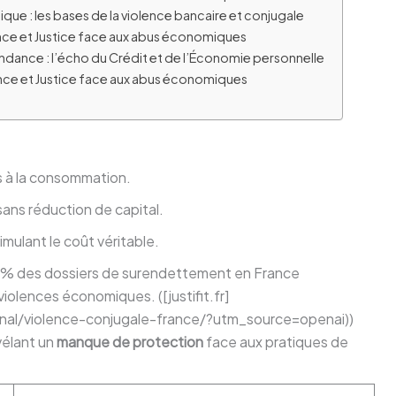
que : les bases de la violence bancaire et conjugale
rance et Justice face aux abus économiques
ance : l’écho du Crédit et de l’Économie personnelle
rance et Justice face aux abus économiques
 à la consommation.
ns réduction de capital.
imulant le coût véritable.
 % des dossiers de surendettement en France
olences économiques. ([justifit.fr]
penal/violence-conjugale-france/?utm_source=openai))
vélant un
manque de protection
face aux pratiques de