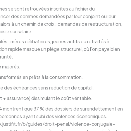
es se sont retrouvées inscrites au fichier du
ncer des sommes demandées par leur conjoint ou leur
lors à un chemin de croix : demandes de restructuration,
sie sur salaire.
iblés : mères célibataires, jeunes actifs ou retraités à
ution rapide masque un piège structurel, où l’on paye bien
prunté.
x majorés.
ansformés en prêts à la consommation.
e des échéances sans réduction de capital.
t + assurance) dissimulant le coût véritable.
24 montrent que 37 % des dossiers de surendettement en
personnes ayant subi des violences économiques.
ww.justifit.fr/b/guides/droit-penal/violence-conjugale-