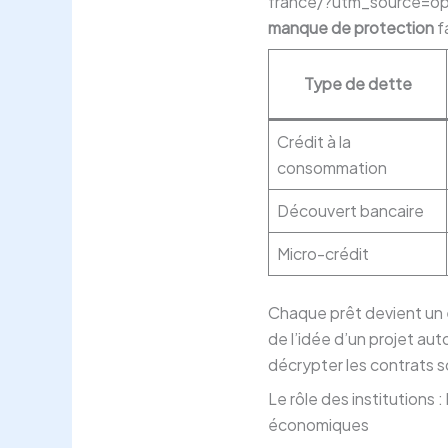
france/?utm_source=open
manque de protection
f
Type de dette
Crédit à la
consommation
Découvert bancaire
Micro-crédit
Chaque prêt devient un él
de l’idée d’un projet au
décrypter les contrats s
Le rôle des institutions
économiques