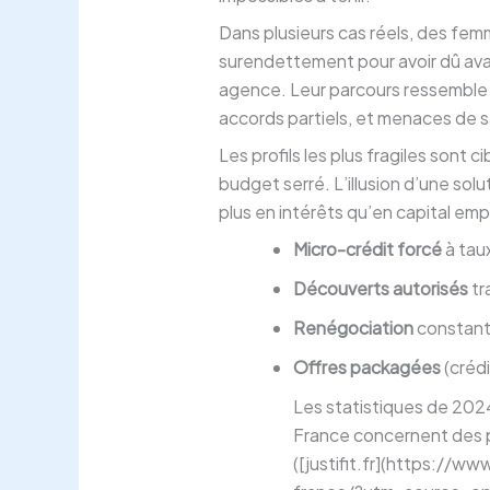
Dans plusieurs cas réels, des femm
surendettement pour avoir dû ava
agence. Leur parcours ressemble a
accords partiels, et menaces de sai
Les profils les plus fragiles sont c
budget serré. L’illusion d’une sol
plus en intérêts qu’en capital em
Micro-crédit forcé
à tau
Découverts autorisés
tr
Renégociation
constant
Offres packagées
(crédi
Les statistiques de 20
France concernent des 
([justifit.fr](https://w