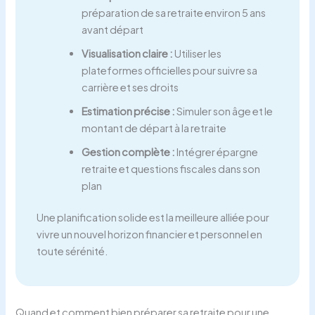
préparation de sa retraite environ 5 ans
avant départ
Visualisation claire :
Utiliser les
plateformes officielles pour suivre sa
carrière et ses droits
Estimation précise :
Simuler son âge et le
montant de départ à la retraite
Gestion complète :
Intégrer épargne
retraite et questions fiscales dans son
plan
Une planification solide est la meilleure alliée pour
vivre un nouvel horizon financier et personnel en
toute sérénité.
Quand et comment bien préparer sa retraite pour une