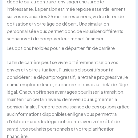
décote ou, au contraire, envisager une surcote
intéressante. La pension estimée repose essentiellement
sur vos revenus des 25 meilleures années, votre durée de
cotisation et votre âge de départ. Une simulation
personnalisée vous permet donc de visualiser différents
scénarios et de comparer leur impact financier.
Les options flexibles pour le départ en fin de carrière
La fin de carrière peut se vivre différemment selon vos
envies et votre situation. Plusieurs dispositifs sont à
considérer : le départ progressif, la retraite progressive, le
cumul emploi-retraite, ou encore le travail au-delà de l’âge
légal. Chacun offre ses avantages pour lisser la transition,
maintenir un certain niveau de revenu ou augmenter la
pension finale. Prendre connaissance de ces options grâce
aux informations disponibles en ligne vous permettra
d’élaborer une stratégie cohérente avec votre état de
santé, vos souhaits personnels et votre planification
financière.