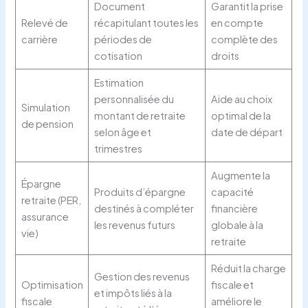
Document
Garantit la prise
Relevé de
récapitulant toutes les
en compte
carrière
périodes de
complète des
cotisation
droits
Estimation
personnalisée du
Aide au choix
Simulation
montant de retraite
optimal de la
de pension
selon âge et
date de départ
trimestres
Augmente la
Épargne
Produits d’épargne
capacité
retraite (PER,
destinés à compléter
financière
assurance
les revenus futurs
globale à la
vie)
retraite
Réduit la charge
Gestion des revenus
Optimisation
fiscale et
et impôts liés à la
fiscale
améliore le