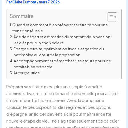
Par
Claire Dumont
/
mars 7, 2026
Sommaire
Quand et comment bien préparer sa retraite pour une
transition réussie
Âge de départ et estimation du montant de la pension :
les clés pour un choix éclairé
Épargne retraite, optimisation fiscale et gestion du
patrimoine au cœur de la préparation
Accompagnement et démarches : les atouts pour une
retraite bien préparée
Auteur/autrice
Préparer sa retraite n’est plus une simple formalité
administrative, mais une démarche essentielle pour assurer
un avenir confortable et serein. Avec la complexité
croissante des dispositifs, des régimes et des options
d’épargne, anticiper devient la clé pour maîtriser cette
nouvelle étape de vie. Il ne s’agit pas seulement de calculer
une date ou un montant, mais bien d’organiser ses finances,