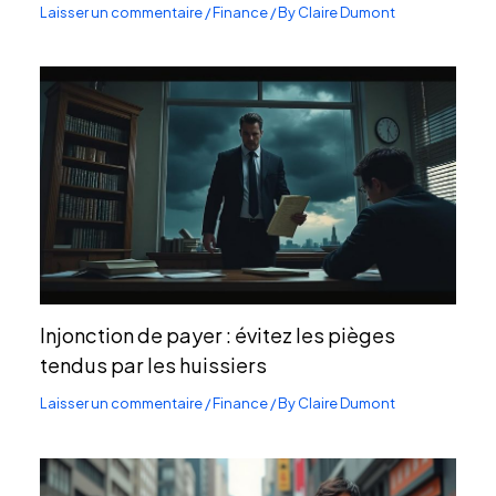
Laisser un commentaire
/
Finance
/ By
Claire Dumont
Injonction de payer : évitez les pièges
tendus par les huissiers
Laisser un commentaire
/
Finance
/ By
Claire Dumont