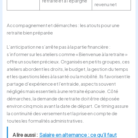
retraite et à l’épargne
revenu net
Accompagnement et démarches : les atouts pour une
retraite bien préparée
L’anticipation ne s’arrête pas à la partie financière :
s’informer sur les ateliers comme « Bienvenue à la retraite »
offre un soutien précieux. Organisés en petits groupes, ces
ateliers abordent les droits, le budget, la gestion du temps
et les questions liées à la santé ou la mobilité. Ils favorisent le
partage d’expérience et l’entraide, aspects souvent
négligés mais essentiels à une retraite épanouie. Côté
démarches, la demande de retraite doit être déposée
environ cinq mois avant la date de départ. Ce timing assure
la continuité des versements et la prise en compte de
toutes les formalités administratives.
A lire aussi :
Salaire en alternance : ce qu’il faut