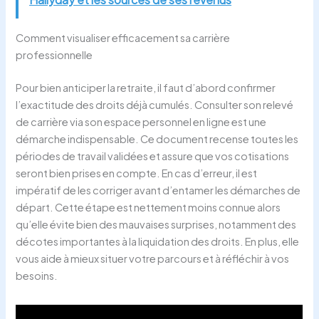
Comment visualiser efficacement sa carrière
professionnelle
Pour bien anticiper la retraite, il faut d’abord confirmer
l’exactitude des droits déjà cumulés. Consulter son relevé
de carrière via son espace personnel en ligne est une
démarche indispensable. Ce document recense toutes les
périodes de travail validées et assure que vos cotisations
seront bien prises en compte. En cas d’erreur, il est
impératif de les corriger avant d’entamer les démarches de
départ. Cette étape est nettement moins connue alors
qu’elle évite bien des mauvaises surprises, notamment des
décotes importantes à la liquidation des droits. En plus, elle
vous aide à mieux situer votre parcours et à réfléchir à vos
besoins.