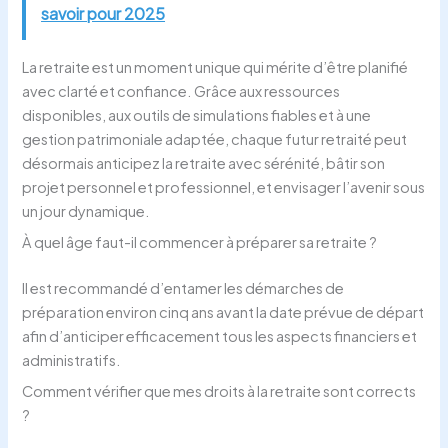
savoir pour 2025
La retraite est un moment unique qui mérite d’être planifié
avec clarté et confiance. Grâce aux ressources
disponibles, aux outils de simulations fiables et à une
gestion patrimoniale adaptée, chaque futur retraité peut
désormais anticipez la retraite avec sérénité, bâtir son
projet personnel et professionnel, et envisager l’avenir sous
un jour dynamique.
À quel âge faut-il commencer à préparer sa retraite ?
Il est recommandé d’entamer les démarches de
préparation environ cinq ans avant la date prévue de départ
afin d’anticiper efficacement tous les aspects financiers et
administratifs.
Comment vérifier que mes droits à la retraite sont corrects
?