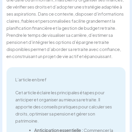
de vérifier ses droits et d’adopter une stratégie adaptée à
ses aspirations. Dans ce contexte, disposer d’informations
claires, fiables et personnalisées facilite grandement la
planification financière et la gestion de budget retraite.
Prendre le temps de visualiser sa carrière, d’estimer sa
pension et d’intégrer les options d’épargne retraite
disponibles permet d’aborder sa retraite avec confiance,
en construisant un projet de vie actif et épanouissant.
L’article en bref
Cet article éclaire les principales étapes pour
anticiper et organiser au mieux sa retraite. Il
apporte des conseils pratiques pour calculer ses
droits, optimiser sa pension et gérer son
patrimoine.
Anticipation essentielle :
Commencer la