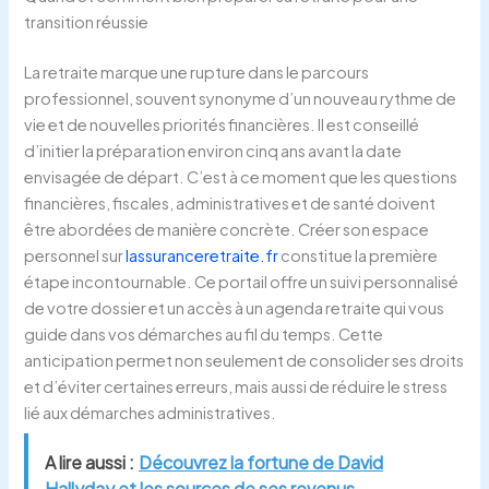
transition réussie
La retraite marque une rupture dans le parcours
professionnel, souvent synonyme d’un nouveau rythme de
vie et de nouvelles priorités financières. Il est conseillé
d’initier la préparation environ cinq ans avant la date
envisagée de départ. C’est à ce moment que les questions
financières, fiscales, administratives et de santé doivent
être abordées de manière concrète. Créer son espace
personnel sur
lassuranceretraite.fr
constitue la première
étape incontournable. Ce portail offre un suivi personnalisé
de votre dossier et un accès à un agenda retraite qui vous
guide dans vos démarches au fil du temps. Cette
anticipation permet non seulement de consolider ses droits
et d’éviter certaines erreurs, mais aussi de réduire le stress
lié aux démarches administratives.
A lire aussi :
Découvrez la fortune de David
Hallyday et les sources de ses revenus