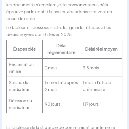
les documents s’empilent, et le consommateur, déjà
éprouvé par le conflit financier, abandonne souvent en
cours de route.
Le tableau ci-dessous illustre les grandes étapes et les
délais moyens constatés en 2025 :
Délai
Étapes clés
Délai réel moyen
réglementaire
Réclamation
2 mois
3,5 mois
initiale
Saisine du
Immédiate après
1 mois d’étude
médiateur
2 mois
préliminaire
Décision du
90 jours
117 jours
médiateur
La faiblesse de la stratégie de communication interne se