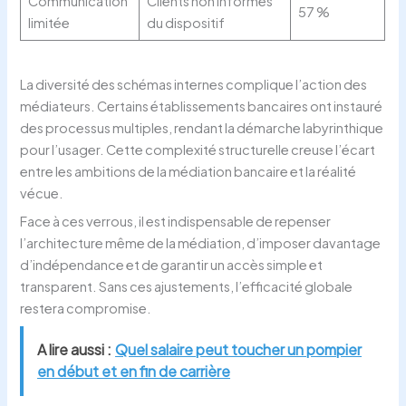
Communication
Clients non informés
57 %
limitée
du dispositif
La diversité des schémas internes complique l’action des
médiateurs. Certains établissements bancaires ont instauré
des processus multiples, rendant la démarche labyrinthique
pour l’usager. Cette complexité structurelle creuse l’écart
entre les ambitions de la médiation bancaire et la réalité
vécue.
Face à ces verrous, il est indispensable de repenser
l’architecture même de la médiation, d’imposer davantage
d’indépendance et de garantir un accès simple et
transparent. Sans ces ajustements, l’efficacité globale
restera compromise.
A lire aussi :
Quel salaire peut toucher un pompier
en début et en fin de carrière