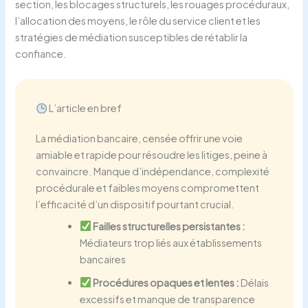
section, les blocages structurels, les rouages procéduraux,
l’allocation des moyens, le rôle du service client et les
stratégies de médiation susceptibles de rétablir la
confiance.
L’article en bref
La médiation bancaire, censée offrir une voie
amiable et rapide pour résoudre les litiges, peine à
convaincre. Manque d’indépendance, complexité
procédurale et faibles moyens compromettent
l’efficacité d’un dispositif pourtant crucial.
Failles structurelles persistantes :
Médiateurs trop liés aux établissements
bancaires
Procédures opaques et lentes :
Délais
excessifs et manque de transparence