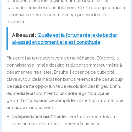
d’indépendance réelle, alimentant les doutes sur leur
capacité à trancher équitablement. Cette perception nuit à
la confiance des consommateurs, qui désertent le
dispositif.
A lire aussi :
Quelle est la fortune réelle de bachar
al-assad et comment elle est constituée
Plusieurs facteurs aggravent cette défiance. D’abord, la
connaissance limitée des droits du consommateur mène à
des attentes irréalistes. Ensuite, l’absence de publicité
claire autour de la médiation bancaire empêche beaucoup
de saisir cette opportunité de résolution des litiges. Enfin,
les médiateurs souffrent d’un cadre légal flou, qui ne
garantit ni transparence complète ni sanction automatique
en cas de manquement.
Indépendance insuffisante
: médiateurs recrutés ou
rémunérés par les établissements financiers.