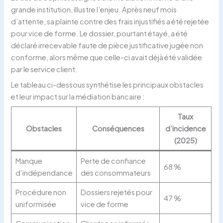
grande institution, illustre l’enjeu. Après neuf mois
d’attente, sa plainte contre des frais injustifiés a été rejetée
pour vice de forme. Le dossier, pourtant étayé, a été
déclaré irrecevable faute de pièce justificative jugée non
conforme, alors même que celle-ci avait déjà été validée
par le service client.
Le tableau ci-dessous synthétise les principaux obstacles
et leur impact sur la médiation bancaire :
Taux
Obstacles
Conséquences
d’incidence
(2025)
Manque
Perte de confiance
68 %
d’indépendance
des consommateurs
Procédure non
Dossiers rejetés pour
47 %
uniformisée
vice de forme