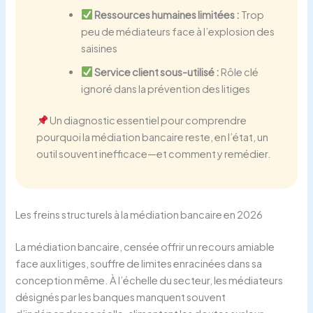
Ressources humaines limitées :
Trop
peu de médiateurs face à l’explosion des
saisines
Service client sous-utilisé :
Rôle clé
ignoré dans la prévention des litiges
Un diagnostic essentiel pour comprendre
pourquoi la médiation bancaire reste, en l’état, un
outil souvent inefficace—et comment y remédier.
Les freins structurels à la médiation bancaire en 2026
La médiation bancaire, censée offrir un recours amiable
face aux litiges, souffre de limites enracinées dans sa
conception même. À l’échelle du secteur, les médiateurs
désignés par les banques manquent souvent