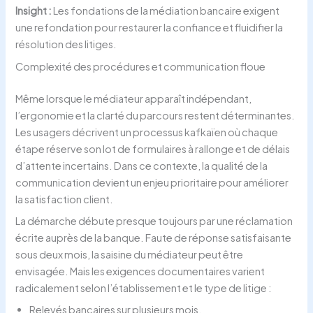
Insight :
Les fondations de la médiation bancaire exigent
une refondation pour restaurer la confiance et fluidifier la
résolution des litiges.
Complexité des procédures et communication floue
Même lorsque le médiateur apparaît indépendant,
l’ergonomie et la clarté du parcours restent déterminantes.
Les usagers décrivent un processus kafkaïen où chaque
étape réserve son lot de formulaires à rallonge et de délais
d’attente incertains. Dans ce contexte, la qualité de la
communication devient un enjeu prioritaire pour améliorer
la satisfaction client.
La démarche débute presque toujours par une réclamation
écrite auprès de la banque. Faute de réponse satisfaisante
sous deux mois, la saisine du médiateur peut être
envisagée. Mais les exigences documentaires varient
radicalement selon l’établissement et le type de litige :
Relevés bancaires sur plusieurs mois.