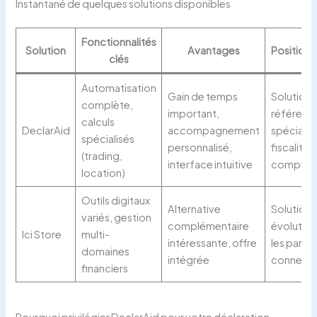
Instantané de quelques solutions disponibles
Fonctionnalités
Solution
Avantages
Position
clés
Automatisation
Gain de temps
Solution 
complète,
important,
référenc
calculs
DeclarAid
accompagnement
spécialis
spécialisés
personnalisé,
fiscalité
(trading,
interface intuitive
complex
location)
Outils digitaux
Alternative
Solutions
variés, gestion
complémentaire
évolutive
Ici Store
multi-
intéressante, offre
les partic
domaines
intégrée
connect
financiers
Pourquoi privilégier DeclarAid pour votre déclaration