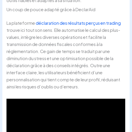
outils fiables et adaptés à sa situation.
Un coup de pouce adapté grâce à DeclarAid
La plateforme
déclaration des résultats perçus en trading
trouve ici tout son sens. Elle automatise le calcul des plus-
values, intègre les diverses opérations et facilite la
transmission de données fiscales conformes à la
réglementation. Ce gain de temps se traduit par une
diminution du stress et une optimisation possible de la
déclaration grâce à des conseils intégrés. Outre une
interface claire, les utilisateurs bénéficient d’une
personnalisation qui tient compte de leur profil, réduisant
ainsi les risques d’oublis ou d’erreurs.