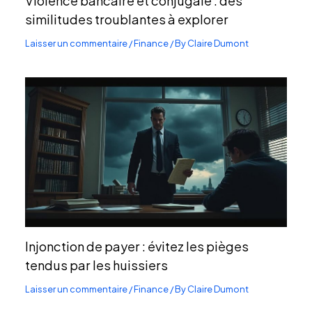
Violence bancaire et conjugale : des
similitudes troublantes à explorer
Laisser un commentaire
/
Finance
/ By
Claire Dumont
Injonction de payer : évitez les pièges
tendus par les huissiers
Laisser un commentaire
/
Finance
/ By
Claire Dumont