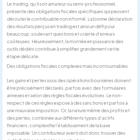
Le trading, qu’il soit amateur ou semi-professionnel,
présente des obligations fiscales spécifiques qui peuvent
dérouter le contribuable non informé. La bonne déclaration
des résultats perçus en trading est ainsi un défi pour
beaucoup, soulevant questions et crainte d’erreurs
coûteuses. Heureusement, la montée en puissance des
outils dédiés contribue à simplifier grandement cette
étape délicate.
Des obligations fiscales complexes mais incontournables
Les gains et pertes issus des opérations boursières doivent
être précisément déclarés, parfois avec des formulaires
annexes et selon des règles fiscales évolutives. Le non-
respect de ces règles expose à des sanctions et parfois à
une mauvaise imposition. Or, la nature même des profits et
des pertes, combinée aux différents types d’actifs
financiers, complexifie l’établissement de la base
imposable. Un contributeur averti doit donc trouver des