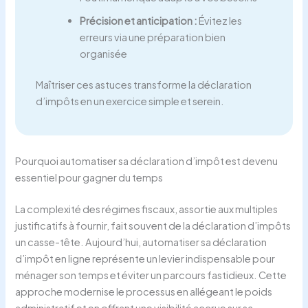
Précision et anticipation :
Évitez les
erreurs via une préparation bien
organisée
Maîtriser ces astuces transforme la déclaration
d’impôts en un exercice simple et serein.
Pourquoi automatiser sa déclaration d’impôt est devenu
essentiel pour gagner du temps
La complexité des régimes fiscaux, assortie aux multiples
justificatifs à fournir, fait souvent de la déclaration d’impôts
un casse-tête. Aujourd’hui, automatiser sa déclaration
d’impôt en ligne représente un levier indispensable pour
ménager son temps et éviter un parcours fastidieux. Cette
approche modernise le processus en allégeant le poids
administratif et en offrant une visibilité accrue sur sa