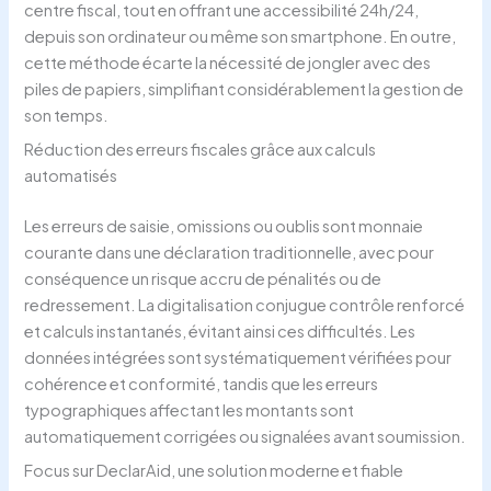
centre fiscal, tout en offrant une accessibilité 24h/24,
depuis son ordinateur ou même son smartphone. En outre,
cette méthode écarte la nécessité de jongler avec des
piles de papiers, simplifiant considérablement la gestion de
son temps.
Réduction des erreurs fiscales grâce aux calculs
automatisés
Les erreurs de saisie, omissions ou oublis sont monnaie
courante dans une déclaration traditionnelle, avec pour
conséquence un risque accru de pénalités ou de
redressement. La digitalisation conjugue contrôle renforcé
et calculs instantanés, évitant ainsi ces difficultés. Les
données intégrées sont systématiquement vérifiées pour
cohérence et conformité, tandis que les erreurs
typographiques affectant les montants sont
automatiquement corrigées ou signalées avant soumission.
Focus sur DeclarAid, une solution moderne et fiable