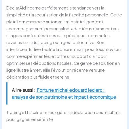
DéclarAid incarne parfaitement la tendance vers la
simplicité et la sécurisation de la fiscalité personnelle. Cette
plateforme associe automatisation intelligente et
accompagnement personnalisé, adaptée notamment aux
usagers confrontés à des cas spécifiques comme les
revenus issus du trading ou la gestion locative. Son
interface intuitive facilite la prise en main pour tous, novices
comme expérimentés, et offre un support clair pour
optimiser ses déductions fiscales. Ce genre de solution en
ligne illustre à merveille l’évolution récente vers une
déclaration plus fluide et sereine.
A lire aussi :
Fortune michel edouard leclerc :
analyse de son patrimoine et impact économique
Trading et fiscalité : mieux gérer la déclaration des résultats
pour gagner en sérénité