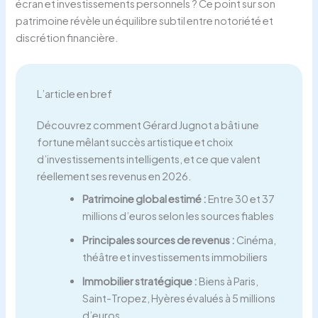
écran et investissements personnels ? Ce point sur son
patrimoine révèle un équilibre subtil entre notoriété et
discrétion financière.
L’article en bref
Découvrez comment Gérard Jugnot a bâti une
fortune mêlant succès artistique et choix
d’investissements intelligents, et ce que valent
réellement ses revenus en 2026.
Patrimoine global estimé :
Entre 30 et 37
millions d’euros selon les sources fiables
Principales sources de revenus :
Cinéma,
théâtre et investissements immobiliers
Immobilier stratégique :
Biens à Paris,
Saint-Tropez, Hyères évalués à 5 millions
d’euros