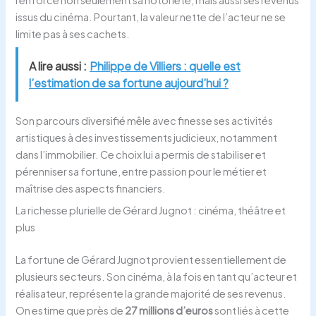
issus du cinéma. Pourtant, la valeur nette de l’acteur ne se
limite pas à ses cachets.
A lire aussi :
Philippe de Villiers : quelle est
l’estimation de sa fortune aujourd’hui ?
Son parcours diversifié mêle avec finesse ses activités
artistiques à des investissements judicieux, notamment
dans l’immobilier. Ce choix lui a permis de stabiliser et
pérenniser sa fortune, entre passion pour le métier et
maîtrise des aspects financiers.
La richesse plurielle de Gérard Jugnot : cinéma, théâtre et
plus
La fortune de Gérard Jugnot provient essentiellement de
plusieurs secteurs. Son cinéma, à la fois en tant qu’acteur et
réalisateur, représente la grande majorité de ses revenus.
On estime que près de
27 millions d’euros
sont liés à cette