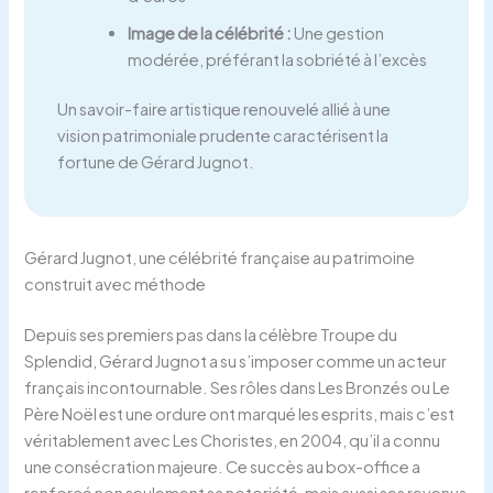
Image de la célébrité :
Une gestion
modérée, préférant la sobriété à l’excès
Un savoir-faire artistique renouvelé allié à une
vision patrimoniale prudente caractérisent la
fortune de Gérard Jugnot.
Gérard Jugnot, une célébrité française au patrimoine
construit avec méthode
Depuis ses premiers pas dans la célèbre Troupe du
Splendid, Gérard Jugnot a su s’imposer comme un acteur
français incontournable. Ses rôles dans Les Bronzés ou Le
Père Noël est une ordure ont marqué les esprits, mais c’est
véritablement avec Les Choristes, en 2004, qu’il a connu
une consécration majeure. Ce succès au box-office a
renforcé non seulement sa notoriété, mais aussi ses revenus