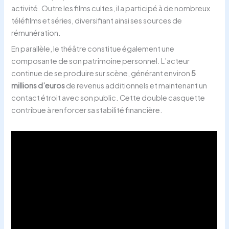
activité. Outre les films cultes, il a participé à de nombreux
téléfilms et séries, diversifiant ainsi ses sources de
rémunération.
En parallèle, le théâtre constitue également une
composante de son patrimoine personnel. L’acteur
continue de se produire sur scène, générant environ
5
millions d’euros
de revenus additionnels et maintenant un
contact étroit avec son public. Cette double casquette
contribue à renforcer sa stabilité financière.