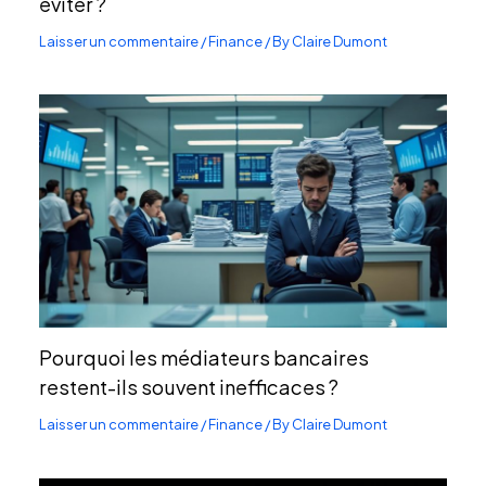
éviter ?
Laisser un commentaire
/
Finance
/ By
Claire Dumont
Pourquoi les médiateurs bancaires
restent-ils souvent inefficaces ?
Laisser un commentaire
/
Finance
/ By
Claire Dumont