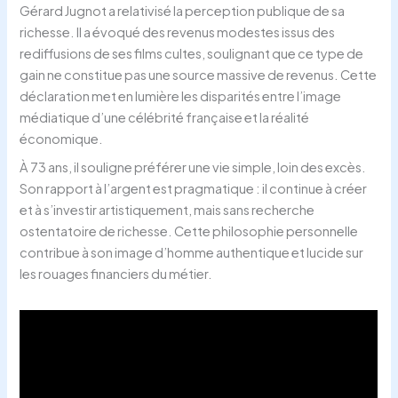
Gérard Jugnot a relativisé la perception publique de sa
richesse. Il a évoqué des revenus modestes issus des
rediffusions de ses films cultes, soulignant que ce type de
gain ne constitue pas une source massive de revenus. Cette
déclaration met en lumière les disparités entre l’image
médiatique d’une célébrité française et la réalité
économique.
À 73 ans, il souligne préférer une vie simple, loin des excès.
Son rapport à l’argent est pragmatique : il continue à créer
et à s’investir artistiquement, mais sans recherche
ostentatoire de richesse. Cette philosophie personnelle
contribue à son image d’homme authentique et lucide sur
les rouages financiers du métier.