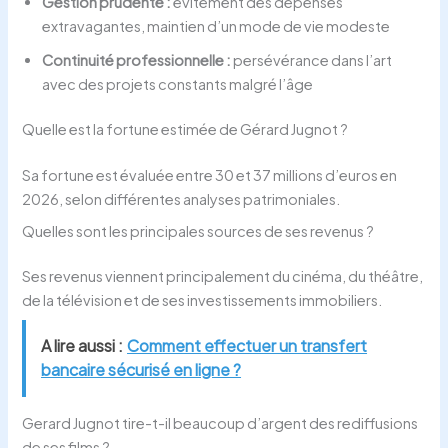
Gestion prudente :
évitement des dépenses
extravagantes, maintien d’un mode de vie modeste
Continuité professionnelle :
persévérance dans l’art
avec des projets constants malgré l’âge
Quelle est la fortune estimée de Gérard Jugnot ?
Sa fortune est évaluée entre 30 et 37 millions d’euros en
2026, selon différentes analyses patrimoniales.
Quelles sont les principales sources de ses revenus ?
Ses revenus viennent principalement du cinéma, du théâtre,
de la télévision et de ses investissements immobiliers.
A lire aussi :
Comment effectuer un transfert
bancaire sécurisé en ligne ?
Gerard Jugnot tire-t-il beaucoup d’argent des rediffusions
de ses films ?