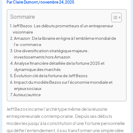
Par
Claire Dumont
/
novembre 24, 2025
Sommaire
Jeff Bezos : Les débuts prometteurs d’un entrepreneur
visionnaire
Amazon : De la librairie en ligne à l’emblème mondial de
l’e-commerce
Une diversification stratégique majeure :
investissements hors Amazon
Analyse financière détaillée de la fortune 2025 et
dynamique des marchés
Évolution clé de la fortune de Jeff Bezos
Impact du modèle Bezos sur l’économie mondiale et
enjeux sociaux
Auteur/autrice
Jeff Bezos incarne l’archétype même de la réussite
entrepreneuriale contemporaine. Depuis ses débuts
modestes jusqu’à la constitution d’une fortune personnelle
qui défie l’entendement, il a su transformer une simple idée