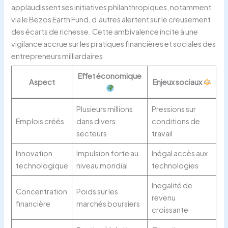
applaudissent ses initiatives philanthropiques, notamment
via le Bezos Earth Fund, d’autres alertent sur le creusement
des écarts de richesse. Cette ambivalence incite à une
vigilance accrue sur les pratiques financières et sociales des
entrepreneurs milliardaires.
Effet économique
Aspect
Enjeux sociaux
Plusieurs millions
Pressions sur
Emplois créés
dans divers
conditions de
secteurs
travail
Innovation
Impulsion forte au
Inégal accès aux
technologique
niveau mondial
technologies
Inegalité de
Concentration
Poids sur les
revenu
financière
marchés boursiers
croissante