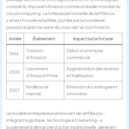
complète, imposant Amazon comme un leader mondial du
cloud computing. La richesse personnelle de Jeff Bezos
s’en est trouvée amplifiée, portée par la montée en
puissance spectaculaire du cours de l’action Amazon.
Année
Événement
Impact sur la fortune
Création
Début d’un empire
1994
d’Amazon
commercial
Lancement
Augmentation des revenus
2005
d’Amazon Prime
et fidélisation
Kindle sur le
Extension du catalogue et
2007
marché
innovation
Le modèle entrepreneurial innovant de Jeff Bezos –
intégrant logistique, technologie et marketing – a
bouleversé la démarche d’achat traditionnelle, générant