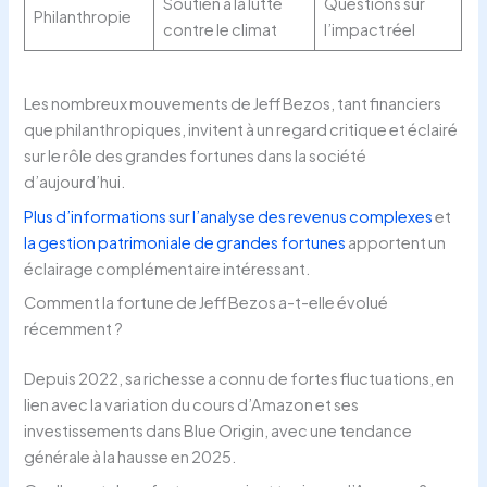
Soutien à la lutte
Questions sur
Philanthropie
contre le climat
l’impact réel
Les nombreux mouvements de Jeff Bezos, tant financiers
que philanthropiques, invitent à un regard critique et éclairé
sur le rôle des grandes fortunes dans la société
d’aujourd’hui.
Plus d’informations sur l’analyse des revenus complexes
et
la gestion patrimoniale de grandes fortunes
apportent un
éclairage complémentaire intéressant.
Comment la fortune de Jeff Bezos a-t-elle évolué
récemment ?
Depuis 2022, sa richesse a connu de fortes fluctuations, en
lien avec la variation du cours d’Amazon et ses
investissements dans Blue Origin, avec une tendance
générale à la hausse en 2025.