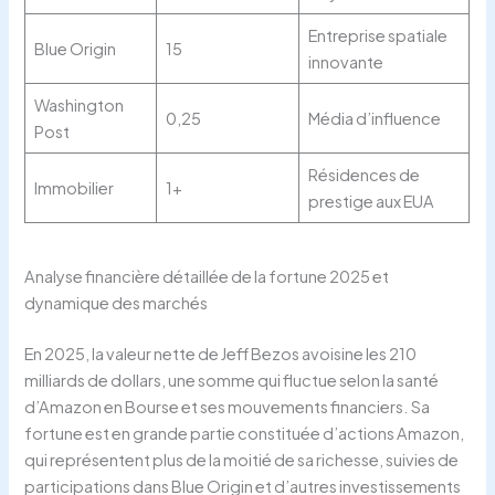
Entreprise spatiale
Blue Origin
15
innovante
Washington
0,25
Média d’influence
Post
Résidences de
Immobilier
1+
prestige aux EUA
Analyse financière détaillée de la fortune 2025 et
dynamique des marchés
En 2025, la valeur nette de Jeff Bezos avoisine les 210
milliards de dollars, une somme qui fluctue selon la santé
d’Amazon en Bourse et ses mouvements financiers. Sa
fortune est en grande partie constituée d’actions Amazon,
qui représentent plus de la moitié de sa richesse, suivies de
participations dans Blue Origin et d’autres investissements