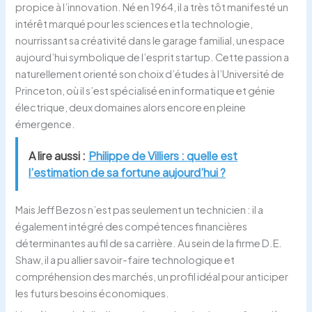
propice à l’innovation. Né en 1964, il a très tôt manifesté un
intérêt marqué pour les sciences et la technologie,
nourrissant sa créativité dans le garage familial, un espace
aujourd’hui symbolique de l’esprit startup. Cette passion a
naturellement orienté son choix d’études à l’Université de
Princeton, où il s’est spécialisé en informatique et génie
électrique, deux domaines alors encore en pleine
émergence.
A lire aussi :
Philippe de Villiers : quelle est
l’estimation de sa fortune aujourd’hui ?
Mais Jeff Bezos n’est pas seulement un technicien : il a
également intégré des compétences financières
déterminantes au fil de sa carrière. Au sein de la firme D.E.
Shaw, il a pu allier savoir-faire technologique et
compréhension des marchés, un profil idéal pour anticiper
les futurs besoins économiques.