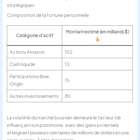
stratégiques.
Composition de la fortune personnelle
Montant estimé (en milliards $)
Catégorie d’actif
Actions Amazon
102
Cash liquide
13
Participations Blue
15
Origin
Autres investissements
80
La volatilité du marché boursier demeure le facteur clé
influençant son patrimoine, avec des gains potentiels
atteignant plusieurs centaines de millions de dollars en une
seule journée. À titre d’exemple :