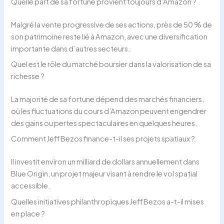
Quelle part de sa fortune provient toujours d’Amazon ?
Malgré la vente progressive de ses actions, près de 50 % de
son patrimoine reste lié à Amazon, avec une diversification
importante dans d’autres secteurs.
Quel est le rôle du marché boursier dans la valorisation de sa
richesse ?
La majorité de sa fortune dépend des marchés financiers,
où les fluctuations du cours d’Amazon peuvent engendrer
des gains ou pertes spectaculaires en quelques heures.
Comment Jeff Bezos finance-t-il ses projets spatiaux ?
Il investit environ un milliard de dollars annuellement dans
Blue Origin, un projet majeur visant à rendre le vol spatial
accessible.
Quelles initiatives philanthropiques Jeff Bezos a-t-il mises
en place ?