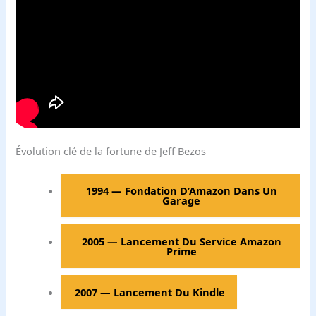
Évolution clé de la fortune de Jeff Bezos
1994
—
Fondation D’Amazon Dans Un
Garage
2005
—
Lancement Du Service Amazon
Prime
2007
—
Lancement Du Kindle