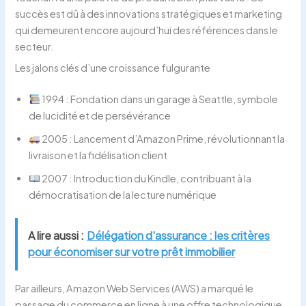
succès est dû à des innovations stratégiques et marketing
qui demeurent encore aujourd’hui des références dans le
secteur.
Les jalons clés d’une croissance fulgurante
1994 : Fondation dans un garage à Seattle, symbole
de lucidité et de persévérance
2005 : Lancement d’Amazon Prime, révolutionnant la
livraison et la fidélisation client
2007 : Introduction du Kindle, contribuant à la
démocratisation de la lecture numérique
A lire aussi :
Délégation d'assurance : les critères
pour économiser sur votre prêt immobilier
Par ailleurs, Amazon Web Services (AWS) a marqué le
passage du commerce en ligne à une offre technologique