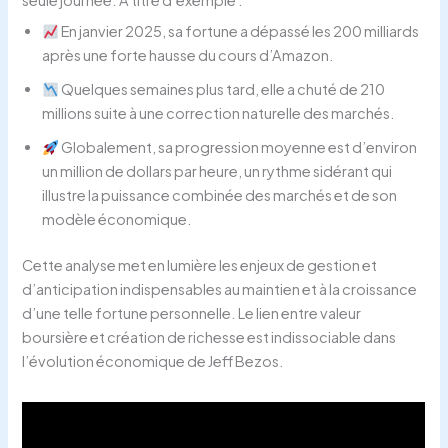
En janvier 2025, sa fortune a dépassé les 200 milliards
après une forte hausse du cours d’Amazon.
Quelques semaines plus tard, elle a chuté de 210
millions suite à une correction naturelle des marchés.
Globalement, sa progression moyenne est d’environ
un million de dollars par heure, un rythme sidérant qui
illustre la puissance combinée des marchés et de son
modèle économique.
Cette analyse met en lumière les enjeux de gestion et
d’anticipation indispensables au maintien et à la croissance
d’une telle fortune personnelle. Le lien entre valeur
boursière et création de richesse est indissociable dans
l’évolution économique de Jeff Bezos.