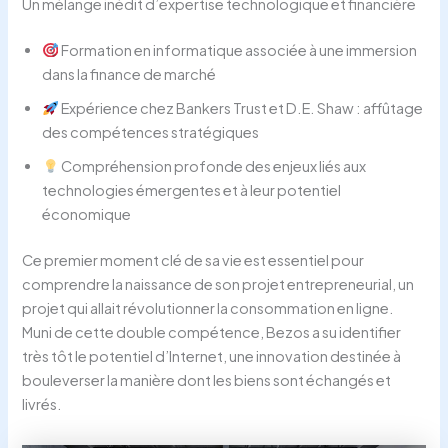
Un mélange inédit d’expertise technologique et financière
Formation en informatique associée à une immersion
dans la finance de marché
Expérience chez Bankers Trust et D.E. Shaw : affûtage
des compétences stratégiques
Compréhension profonde des enjeux liés aux
technologies émergentes et à leur potentiel
économique
Ce premier moment clé de sa vie est essentiel pour
comprendre la naissance de son projet entrepreneurial, un
projet qui allait révolutionner la consommation en ligne.
Muni de cette double compétence, Bezos a su identifier
très tôt le potentiel d’Internet, une innovation destinée à
bouleverser la manière dont les biens sont échangés et
livrés.