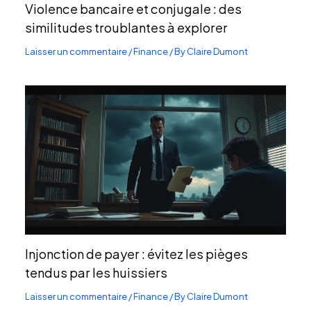
Violence bancaire et conjugale : des
similitudes troublantes à explorer
Laisser un commentaire
/
Finance
/ By
Claire Dumont
Injonction de payer : évitez les pièges
tendus par les huissiers
Laisser un commentaire
/
Finance
/ By
Claire Dumont