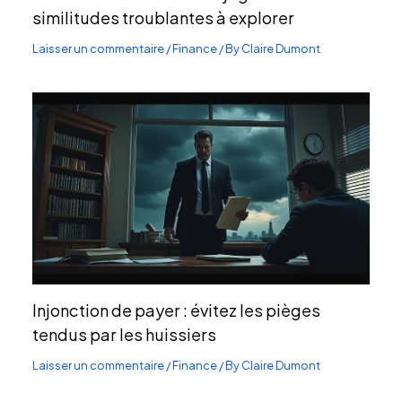
similitudes troublantes à explorer
Laisser un commentaire
/
Finance
/ By
Claire Dumont
Injonction de payer : évitez les pièges
tendus par les huissiers
Laisser un commentaire
/
Finance
/ By
Claire Dumont