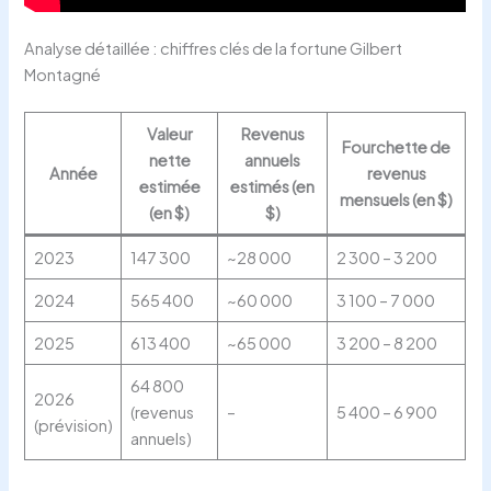
Analyse détaillée : chiffres clés de la fortune Gilbert
Montagné
Valeur
Revenus
Fourchette de
nette
annuels
Année
revenus
estimée
estimés (en
mensuels (en $)
(en $)
$)
2023
147 300
~28 000
2 300 – 3 200
2024
565 400
~60 000
3 100 – 7 000
2025
613 400
~65 000
3 200 – 8 200
64 800
2026
(revenus
–
5 400 – 6 900
(prévision)
annuels)