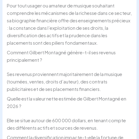
Pour tout usager ou amateur de musique souhaitant
comprendre les mécanismes de la richesse dans ce secteur,
sa biographie financière offre des enseignements précieux
: la constance dans l’exploitation de ses droits, la
diversification des actifs et la prudence dans les
placements sont des piliers fondamentaux.
Comment Gilbert Montagné génère-t-il ses revenus
principalement ?
Ses revenus proviennent majoritairement de la musique
(tournées, ventes, droits d’auteur), des contrats
publicitaires et de ses placements financiers.
Quelle est la valeur nette estimée de Gilbert Montagné en
2026 ?
Elle se situe autour de 600 000 dollars, en tenant compte
des différents actifs et sources de revenus.
Comment la diversification impacte-t-elle la fortune de