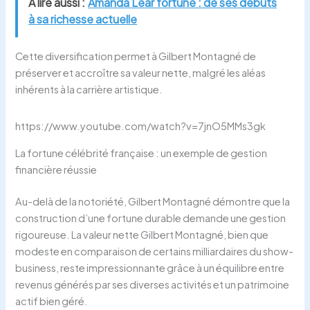
A lire aussi :
Amanda Lear fortune : de ses débuts
à sa richesse actuelle
Cette diversification permet à Gilbert Montagné de
préserver et accroître sa valeur nette, malgré les aléas
inhérents à la carrière artistique.
https://www.youtube.com/watch?v=7jnO5MMs3gk
La fortune célébrité française : un exemple de gestion
financière réussie
Au-delà de la notoriété, Gilbert Montagné démontre que la
construction d’une fortune durable demande une gestion
rigoureuse. La valeur nette Gilbert Montagné, bien que
modeste en comparaison de certains milliardaires du show-
business, reste impressionnante grâce à un équilibre entre
revenus générés par ses diverses activités et un patrimoine
actif bien géré.