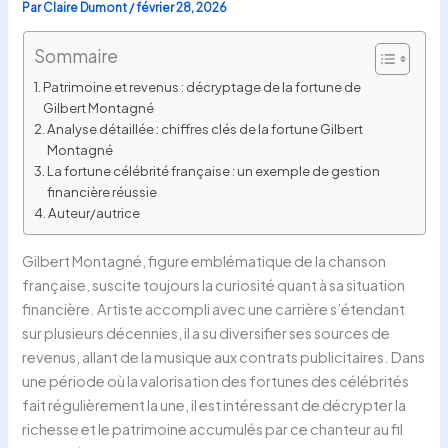
Par
Claire Dumont
/
février 28, 2026
Sommaire
Patrimoine et revenus : décryptage de la fortune de
Gilbert Montagné
Analyse détaillée : chiffres clés de la fortune Gilbert
Montagné
La fortune célébrité française : un exemple de gestion
financière réussie
Auteur/autrice
Gilbert Montagné, figure emblématique de la chanson
française, suscite toujours la curiosité quant à sa situation
financière. Artiste accompli avec une carrière s’étendant
sur plusieurs décennies, il a su diversifier ses sources de
revenus, allant de la musique aux contrats publicitaires. Dans
une période où la valorisation des fortunes des célébrités
fait régulièrement la une, il est intéressant de décrypter la
richesse et le patrimoine accumulés par ce chanteur au fil