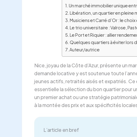
Un marché immobilier unique entre
Libération, un quartier en plei
Musiciens et Carré d’Or : le choix
Le trio universitaire : Valrose, 
Le Port et Riquier : allier rendeme
Quelques quartiers à éviter lors 
Auteur/autrice
Nice, joyau de la Côte d’Azur, présente un mar
demande locative y est soutenue toute l’ann
jeunes actifs, retraités aisés et expatriés. Ce
essentielle la sélection du bon quartier pour
un premier achat ou une stratégie patrimoniale,
à la montée des prix et aux spécificités locale
L’article en bref