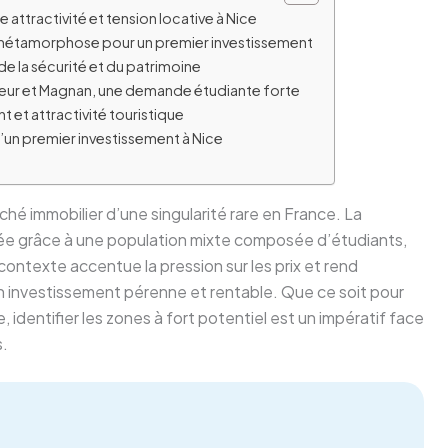
 attractivité et tension locative à Nice
ne métamorphose pour un premier investissement
 de la sécurité et du patrimoine
Pasteur et Magnan, une demande étudiante forte
nt et attractivité touristique
d’un premier investissement à Nice
ché immobilier d’une singularité rare en France. La
ée grâce à une population mixte composée d’étudiants,
 contexte accentue la pression sur les prix et rend
 un investissement pérenne et rentable. Que ce soit pour
 identifier les zones à fort potentiel est un impératif face
s.