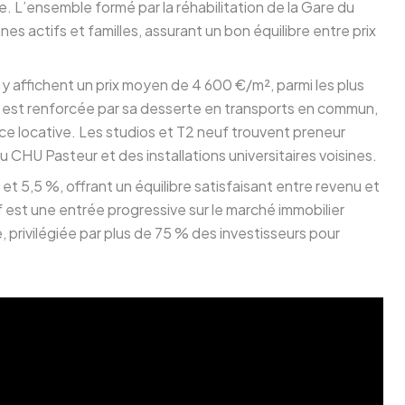
. L’ensemble formé par la réhabilitation de la Gare du
nes actifs et familles, assurant un bon équilibre entre prix
 y affichent un prix moyen de 4 600 €/m², parmi les plus
er est renforcée par sa desserte en transports en commun,
ance locative. Les studios et T2 neuf trouvent preneur
HU Pasteur et des installations universitaires voisines.
et 5,5 %, offrant un équilibre satisfaisant entre revenu et
tif est une entrée progressive sur le marché immobilier
 privilégiée par plus de 75 % des investisseurs pour