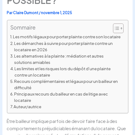
POSSIBLE ?
Par
Claire Dumont
/
novembre 1, 2025
Sommaire
Les motifs légaux pour porter plainte contre son locataire
Les démarches à suivre pour porter plainte contre un
locataire en 2026
Les alternatives à la plainte : médiation et autres
solutions amiables
Les limites et les risques lors du dépôt d’une plainte
contre un locataire
Recours complémentaires et légaux pour un bailleur en
difficulté
Principaux recours du bailleur en cas de litige avec
locataire
Auteur/autrice
Être bailleur implique parfois de devoir faire face à des
comportements préjudiciables émanant du locataire. Que