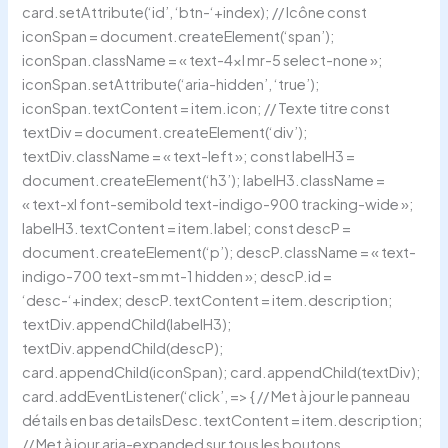
card.setAttribute(‘id’, ‘btn-‘+index); // Icône const
iconSpan = document.createElement(‘span’);
iconSpan.className = « text-4xl mr-5 select-none »;
iconSpan.setAttribute(‘aria-hidden’, ‘true’);
iconSpan.textContent = item.icon; // Texte titre const
textDiv = document.createElement(‘div’);
textDiv.className = « text-left »; const labelH3 =
document.createElement(‘h3’); labelH3.className =
« text-xl font-semibold text-indigo-900 tracking-wide »;
labelH3.textContent = item.label; const descP =
document.createElement(‘p’); descP.className = « text-
indigo-700 text-sm mt-1 hidden »; descP.id =
‘desc-‘+index; descP.textContent = item.description;
textDiv.appendChild(labelH3);
textDiv.appendChild(descP);
card.appendChild(iconSpan); card.appendChild(textDiv);
card.addEventListener(‘click’, => { // Met à jour le panneau
détails en bas detailsDesc.textContent = item.description;
// Met à jour aria-expanded sur tous les boutons