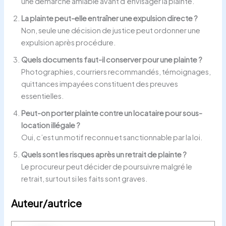
une démarche amiable avant d’envisager la plainte.
La plainte peut-elle entraîner une expulsion directe ?
Non, seule une décision de justice peut ordonner une
expulsion après procédure.
Quels documents faut-il conserver pour une plainte ?
Photographies, courriers recommandés, témoignages,
quittances impayées constituent des preuves
essentielles.
Peut-on porter plainte contre un locataire pour sous-
location illégale ?
Oui, c’est un motif reconnu et sanctionnable par la loi.
Quels sont les risques après un retrait de plainte ?
Le procureur peut décider de poursuivre malgré le
retrait, surtout si les faits sont graves.
Auteur/autrice