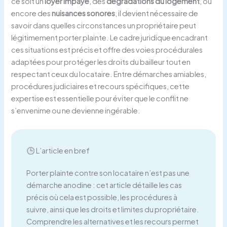
ce soit un
loyer impayé
, des
dégradations du logement
, ou
encore des
nuisances sonores
, il devient nécessaire de
savoir dans quelles circonstances un propriétaire peut
légitimement porter plainte. Le cadre juridique encadrant
ces situations est précis et offre des voies procédurales
adaptées pour protéger les droits du bailleur tout en
respectant ceux du locataire. Entre démarches amiables,
procédures judiciaires et recours spécifiques, cette
expertise est essentielle pour éviter que le conflit ne
s’envenime ou ne devienne ingérable.
L’article en bref
Porter plainte contre son locataire n’est pas une
démarche anodine : cet article détaille les cas
précis où cela est possible, les procédures à
suivre, ainsi que les droits et limites du propriétaire.
Comprendre les alternatives et les recours permet