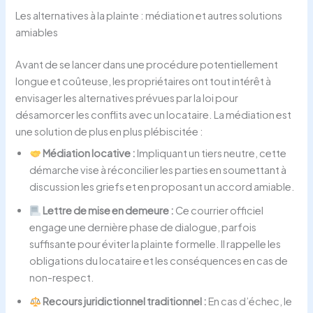
Les alternatives à la plainte : médiation et autres solutions
amiables
Avant de se lancer dans une procédure potentiellement
longue et coûteuse, les propriétaires ont tout intérêt à
envisager les alternatives prévues par la loi pour
désamorcer les conflits avec un locataire. La médiation est
une solution de plus en plus plébiscitée :
Médiation locative :
Impliquant un tiers neutre, cette
démarche vise à réconcilier les parties en soumettant à
discussion les griefs et en proposant un accord amiable.
Lettre de mise en demeure :
Ce courrier officiel
engage une dernière phase de dialogue, parfois
suffisante pour éviter la plainte formelle. Il rappelle les
obligations du locataire et les conséquences en cas de
non-respect.
Recours juridictionnel traditionnel :
En cas d’échec, le