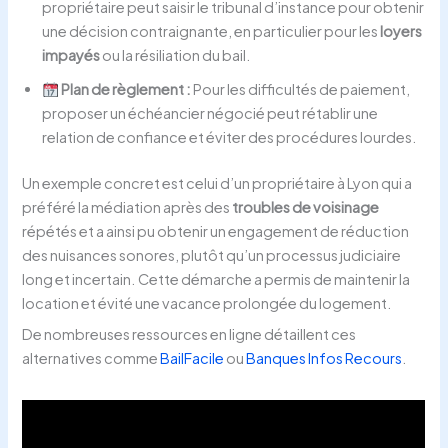
propriétaire peut saisir le tribunal d’instance pour obtenir
une décision contraignante, en particulier pour les
loyers
impayés
ou la résiliation du bail.
Plan de règlement :
Pour les difficultés de paiement,
proposer un échéancier négocié peut rétablir une
relation de confiance et éviter des procédures lourdes.
Un exemple concret est celui d’un propriétaire à Lyon qui a
préféré la médiation après des
troubles de voisinage
répétés et a ainsi pu obtenir un engagement de réduction
des nuisances sonores, plutôt qu’un processus judiciaire
long et incertain. Cette démarche a permis de maintenir la
location et évité une vacance prolongée du logement.
De nombreuses ressources en ligne détaillent ces
alternatives comme
BailFacile
ou
Banques Infos Recours
.