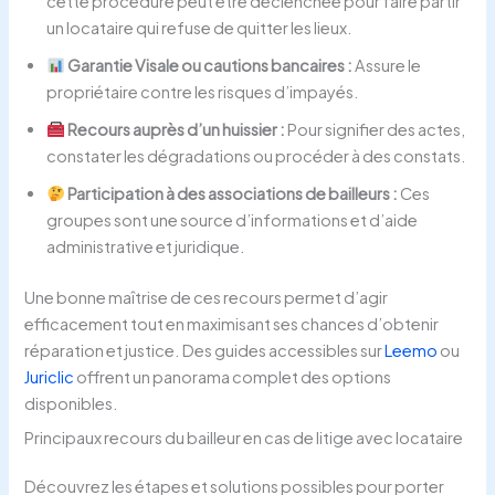
cette procédure peut être déclenchée pour faire partir
un locataire qui refuse de quitter les lieux.
Garantie Visale ou cautions bancaires :
Assure le
propriétaire contre les risques d’impayés.
Recours auprès d’un huissier :
Pour signifier des actes,
constater les dégradations ou procéder à des constats.
Participation à des associations de bailleurs :
Ces
groupes sont une source d’informations et d’aide
administrative et juridique.
Une bonne maîtrise de ces recours permet d’agir
efficacement tout en maximisant ses chances d’obtenir
réparation et justice. Des guides accessibles sur
Leemo
ou
Juriclic
offrent un panorama complet des options
disponibles.
Principaux recours du bailleur en cas de litige avec locataire
Découvrez les étapes et solutions possibles pour porter