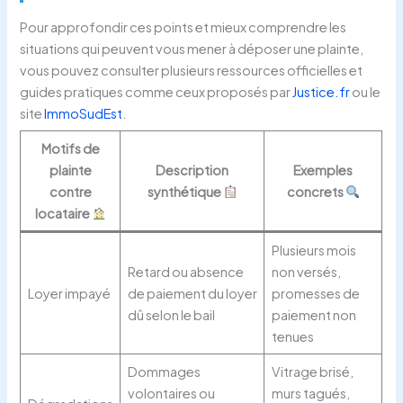
Pour approfondir ces points et mieux comprendre les
situations qui peuvent vous mener à déposer une plainte,
vous pouvez consulter plusieurs ressources officielles et
guides pratiques comme ceux proposés par
Justice.fr
ou le
site
ImmoSudEst
.
Motifs de
plainte
Description
Exemples
contre
synthétique
concrets
locataire
Plusieurs mois
Retard ou absence
non versés,
Loyer impayé
de paiement du loyer
promesses de
dû selon le bail
paiement non
tenues
Dommages
Vitrage brisé,
volontaires ou
murs tagués,