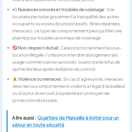
Nuisances sonores et troubles de voisinage :
Si le
locataire perturbe gravement la tranquillité des autres
occupants ou voisins (bruits excessifs, fêtes répétées,
menaces), ce type de comportement peut justifier une
plainte pour troubles anormaux de voisinage.
Non-respect du bail :
Cela inclut notamment la sous-
location illégale, l’utilisation interdite du logement (ex. :
usage commercial non autorisé), ou encore le refus de
quitter les lieux après résiliation du contrat.
Violence ou menaces :
En cas d’agressivité, menaces
directes ou comportements violents à l’égard du bailleur
ou d’autrui, le recours à la plainte est un moyen de
protection nécessaire.
A lire aussi :
Quartiers de Marseille à éviter pour un
séjour en toute sécurité