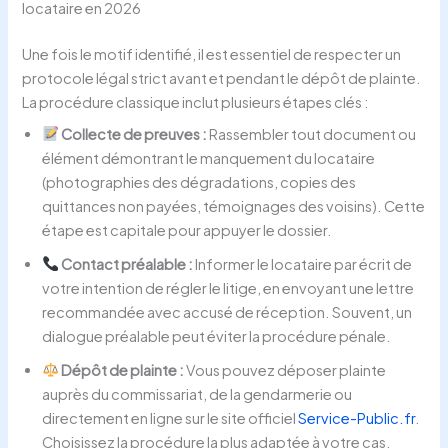
locataire en 2026
Une fois le motif identifié, il est essentiel de respecter un
protocole légal strict avant et pendant le dépôt de plainte.
La procédure classique inclut plusieurs étapes clés :
Collecte de preuves :
Rassembler tout document ou
élément démontrant le manquement du locataire
(photographies des dégradations, copies des
quittances non payées, témoignages des voisins). Cette
étape est capitale pour appuyer le dossier.
Contact préalable :
Informer le locataire par écrit de
votre intention de régler le litige, en envoyant une lettre
recommandée avec accusé de réception. Souvent, un
dialogue préalable peut éviter la procédure pénale.
Dépôt de plainte :
Vous pouvez déposer plainte
auprès du commissariat, de la gendarmerie ou
directement en ligne sur le site officiel
Service-Public.fr
.
Choisissez la procédure la plus adaptée à votre cas.