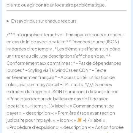
plainte ou agir contre un locataire problématique.
En savoir plus sur chaque recours
/** * Infographie interactive – Principaux recours du bailleur
en cas de litige avec locataire * * Données source (JSON)
intégrées directement. * Les éléments affichent un icône,
un titre et au clic, une description s’affiche en bas. * *
Conformément aux contraintes : * – Pas de dépendances
lourdes * – Styling via TailwindCss en CDN * – Texte
entièrement en français * – Accessibilité : utilisation de
roles, aria, summary/detail HTML natifs. */ // Données
extraites du fragment JSON fourni const data = { « title »:
« Principaux recours du bailleur en cas de litige avec
locataire », « items »: [ {« label »: « Commandement de
payer », « description »: « Première étape avant action
judiciaire pour impayé. », « icon »: «
»}, {« label »:
« Procédure d’expulsion », « description »: « Action forcée