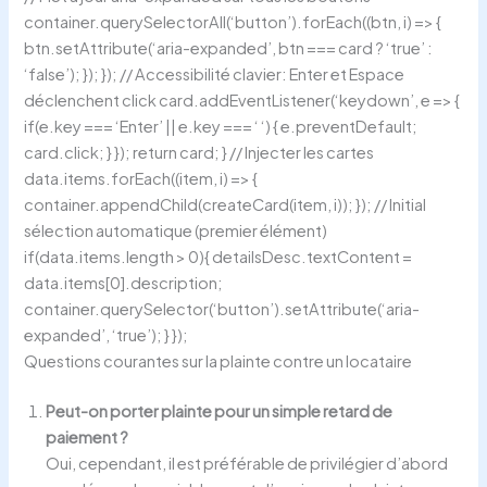
container.querySelectorAll(‘button’).forEach((btn, i) => {
btn.setAttribute(‘aria-expanded’, btn === card ? ‘true’ :
‘false’); }); }); // Accessibilité clavier: Enter et Espace
déclenchent click card.addEventListener(‘keydown’, e => {
if(e.key === ‘Enter’ || e.key === ‘ ‘) { e.preventDefault;
card.click; } }); return card; } // Injecter les cartes
data.items.forEach((item, i) => {
container.appendChild(createCard(item, i)); }); // Initial
sélection automatique (premier élément)
if(data.items.length > 0){ detailsDesc.textContent =
data.items[0].description;
container.querySelector(‘button’).setAttribute(‘aria-
expanded’, ‘true’); } });
Questions courantes sur la plainte contre un locataire
Peut-on porter plainte pour un simple retard de
paiement ?
Oui, cependant, il est préférable de privilégier d’abord