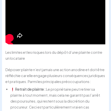
Les limites et les risques lors du dépôt d’une plainte contre
un locataire
Déposer plainte n’est jamais une action anodine et doit être
réfléchie car elle engage plusieurs conséquences juridiques
et pratiques. Parmi les principales préoccupations :
Retrait de plainte :
Le propriétaire peut retirer sa
plainte à tout moment, mais cela ne garantit pas l’arrêt
des poursuites, qui restent sous la discrétion du
procureur. Ceci est particulièrement vrai en cas