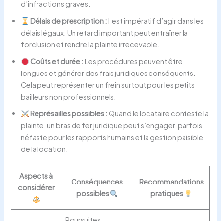
d’infractions graves.
Délais de prescription :
Il est impératif d’agir dans les
délais légaux. Un retard important peut entraîner la
forclusion et rendre la plainte irrecevable.
Coûts et durée :
Les procédures peuvent être
longues et générer des frais juridiques conséquents.
Cela peut représenter un frein surtout pour les petits
bailleurs non professionnels.
Représailles possibles :
Quand le locataire conteste la
plainte, un bras de fer juridique peut s’engager, parfois
néfaste pour les rapports humains et la gestion paisible
de la location.
Aspects à
Conséquences
Recommandations
considérer
possibles
pratiques
Poursuites