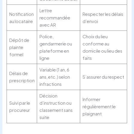
Lettre
Notification
Respecter les délais
recommandée
au locataire
d’envoi
avec AR
Police,
Choix du lieu
Dépôt de
gendarmerie ou
conforme au
plainte
plateforme en
domicile ou lieu des
formel
ligne
faits
Variable (1 an, 6
Délais de
ans, etc.) selon
S’assurer du respect
prescription
infractions
Décision
Informer
Suivi par le
d’instruction ou
régulièrement le
procureur
classement sans
plaignant
suite