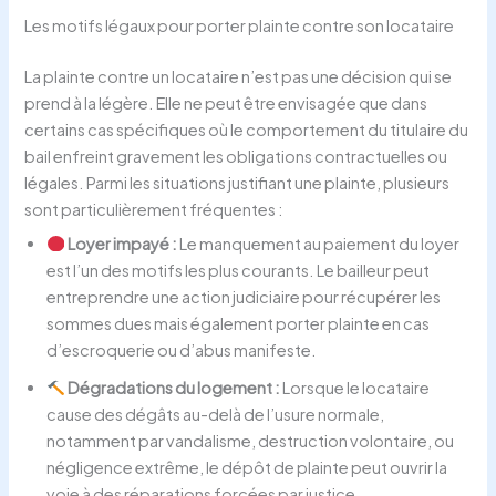
Les motifs légaux pour porter plainte contre son locataire
La plainte contre un locataire n’est pas une décision qui se
prend à la légère. Elle ne peut être envisagée que dans
certains cas spécifiques où le comportement du titulaire du
bail enfreint gravement les obligations contractuelles ou
légales. Parmi les situations justifiant une plainte, plusieurs
sont particulièrement fréquentes :
Loyer impayé :
Le manquement au paiement du loyer
est l’un des motifs les plus courants. Le bailleur peut
entreprendre une action judiciaire pour récupérer les
sommes dues mais également porter plainte en cas
d’escroquerie ou d’abus manifeste.
Dégradations du logement :
Lorsque le locataire
cause des dégâts au-delà de l’usure normale,
notamment par vandalisme, destruction volontaire, ou
négligence extrême, le dépôt de plainte peut ouvrir la
voie à des réparations forcées par justice.