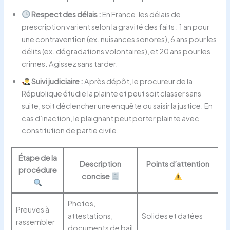
Respect des délais :
En France, les délais de
prescription varient selon la gravité des faits : 1 an pour
une contravention (ex. nuisances sonores), 6 ans pour les
délits (ex. dégradations volontaires), et 20 ans pour les
crimes. Agissez sans tarder.
Suivi judiciaire :
Après dépôt, le procureur de la
République étudie la plainte et peut soit classer sans
suite, soit déclencher une enquête ou saisir la justice. En
cas d’inaction, le plaignant peut porter plainte avec
constitution de partie civile.
Étape de la
Description
Points d’attention
procédure
concise
Photos,
Preuves à
attestations,
Solides et datées
rassembler
documents de bail