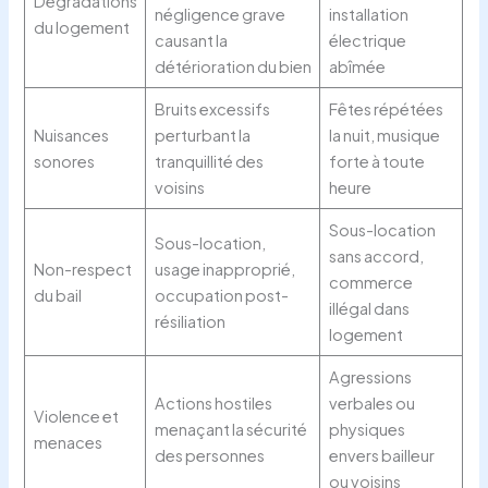
Dégradations
négligence grave
installation
du logement
causant la
électrique
détérioration du bien
abîmée
Bruits excessifs
Fêtes répétées
Nuisances
perturbant la
la nuit, musique
sonores
tranquillité des
forte à toute
voisins
heure
Sous-location
Sous-location,
sans accord,
Non-respect
usage inapproprié,
commerce
du bail
occupation post-
illégal dans
résiliation
logement
Agressions
Actions hostiles
verbales ou
Violence et
menaçant la sécurité
physiques
menaces
des personnes
envers bailleur
ou voisins