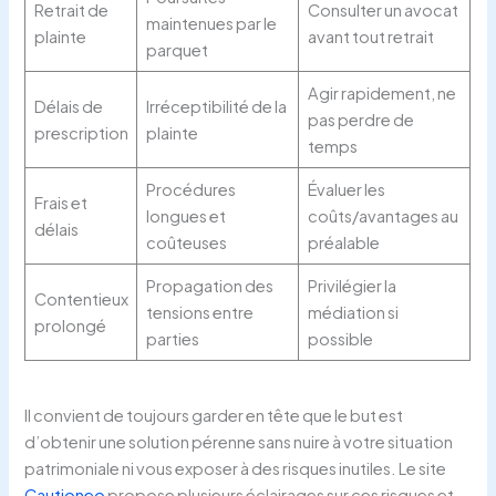
Retrait de
Consulter un avocat
maintenues par le
plainte
avant tout retrait
parquet
Agir rapidement, ne
Délais de
Irréceptibilité de la
pas perdre de
prescription
plainte
temps
Procédures
Évaluer les
Frais et
longues et
coûts/avantages au
délais
coûteuses
préalable
Propagation des
Privilégier la
Contentieux
tensions entre
médiation si
prolongé
parties
possible
Il convient de toujours garder en tête que le but est
d’obtenir une solution pérenne sans nuire à votre situation
patrimoniale ni vous exposer à des risques inutiles. Le site
Cautioneo
propose plusieurs éclairages sur ces risques et