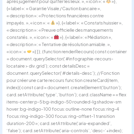
après jugement pour quitter les lieux. », « icon »: «
»},
{« label »: « Garantie Visale / Caution bancaire »,
« description »: « Protections financières contre
impayés. », « icon »: «
»}, {« label »: « Constats huissier »,
« description »: « Preuve officielle des manquements
constatés. », « icon »: «
»}, {« label »: « Médiation »,
« description »: « Tentative de résolution amiable. »,
« icon »: «
»} ] }; (function renderRecours{ const container
= document.querySelector(‘#infographie-recours-
locataire > div.grid’); const detailsDesc =
document.querySelector(‘#details-desc’); // Fonction
pour créer une carte recours function createCard(item,
index){ const card = document.createElement(‘button’);
card.setAttribute(‘type’, ‘button’); card.className = « flex
items-center p-5 bg-indigo-50 rounded-lg shadow-sm
hover:bg-indigo-100 focus:outline-none focus:ring-4
focus:ring-indigo-300 focus:ring-offset-1 transition
duration-200 »; card.setAttribute(‘aria-expanded’,
‘false’); card.setAttribute(‘aria-controls’, ‘desc-‘+index);