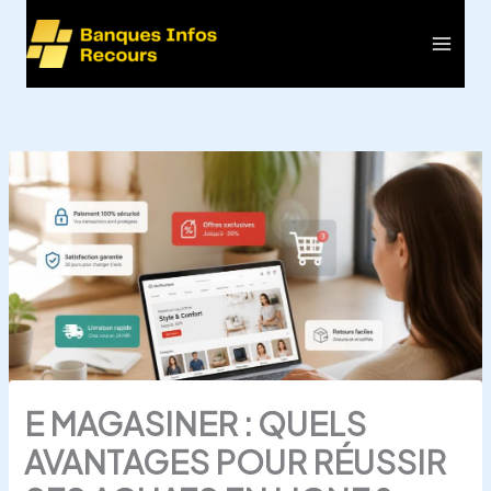
Aller
au
Main
contenu
Men
E MAGASINER : QUELS
AVANTAGES POUR RÉUSSIR