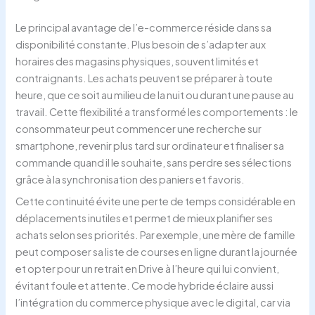
Le principal avantage de l’e-commerce réside dans sa
disponibilité constante. Plus besoin de s’adapter aux
horaires des magasins physiques, souvent limités et
contraignants. Les achats peuvent se préparer à toute
heure, que ce soit au milieu de la nuit ou durant une pause au
travail. Cette flexibilité a transformé les comportements : le
consommateur peut commencer une recherche sur
smartphone, revenir plus tard sur ordinateur et finaliser sa
commande quand il le souhaite, sans perdre ses sélections
grâce à la synchronisation des paniers et favoris.
Cette continuité évite une perte de temps considérable en
déplacements inutiles et permet de mieux planifier ses
achats selon ses priorités. Par exemple, une mère de famille
peut composer sa liste de courses en ligne durant la journée
et opter pour un retrait en Drive à l’heure qui lui convient,
évitant foule et attente. Ce mode hybride éclaire aussi
l’intégration du commerce physique avec le digital, car via