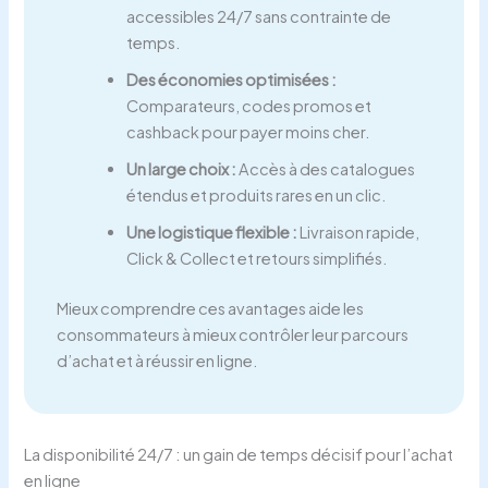
accessibles 24/7 sans contrainte de
temps.
Des économies optimisées :
Comparateurs, codes promos et
cashback pour payer moins cher.
Un large choix :
Accès à des catalogues
étendus et produits rares en un clic.
Une logistique flexible :
Livraison rapide,
Click & Collect et retours simplifiés.
Mieux comprendre ces avantages aide les
consommateurs à mieux contrôler leur parcours
d’achat et à réussir en ligne.
La disponibilité 24/7 : un gain de temps décisif pour l’achat
en ligne