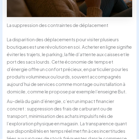
La suppression des contraintes de déplacement
La disparition des déplacements pour visiter plusieurs
boutiques est une révolution en soi. Acheter en ligne signifie
éviter les trajets, le parking, la file d’attente aux caisses et le
port des sacs lourds. Cette économie de temps et
d’énergie offre un confort précieux, en particulier pour les
produits volumineux ou lourds, souvent accompagnés
aujourd’hui de services comme montage ou installation à
domicile, comme le propose par exemple l’enseigne But.
Au-delà du gain d’énergie, c’est un impact financier
concret : suppression des frais de carburant ou de
transport, minimisation des achats impulsifs nés de
l’exploration physique en magasin. La transparence quant
aux disponibilités en temps réel met fin à ces incertitudes
liées aux ruptures de stock fréquentes dans le commerce