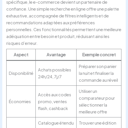
spécifique, le e-commerce devient un partenaire de
confiance. Une simple recherche en ligne offre une palette
exhaustive, accompagnée de filtres intelligents et de
recommandations adaptées aux préférences
personnelles. Ces fonctionnalités permettent une meilleure
adéquation entre besoin et produit, réduisant ainsi les
risques d’erreur.
Aspect
Avantage
Exemple concret
Préparer son panier
Achats possibles
Disponibilité
la nuit et finaliser la
24h/24, 7j/7
commande au réveil
Utiliser un
Accès aux codes
comparateur pour
Économies
promo, ventes
sélectionner la
flash, cashback
meilleure offre
Catalogue étendu
Trouver une édition