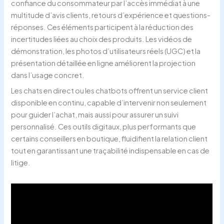
confiance du consommateur par l’accès immédiat à une
multitude d’avis clients, retours d’expérience et questions-
réponses. Ces éléments participent à la réduction des
incertitudes liées au choix des produits. Les vidéos de
démonstration, les photos d’utilisateurs réels (UGC) et la
présentation détaillée en ligne améliorent la projection
dans l’usage concret.
Les chats en direct ou les chatbots offrent un service client
disponible en continu, capable d’intervenir non seulement
pour guider l’achat, mais aussi pour assurer un suivi
personnalisé. Ces outils digitaux, plus performants que
certains conseillers en boutique, fluidifient la relation client
tout en garantissant une traçabilité indispensable en cas de
litige.