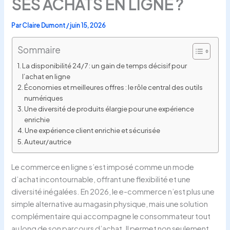
SES ACHATS EN LIGNE ?
Par
Claire Dumont
/
juin 15, 2026
Sommaire
La disponibilité 24/7 : un gain de temps décisif pour
l’achat en ligne
Économies et meilleures offres : le rôle central des outils
numériques
Une diversité de produits élargie pour une expérience
enrichie
Une expérience client enrichie et sécurisée
Auteur/autrice
Le commerce en ligne s’est imposé comme un mode
d’achat incontournable, offrant une flexibilité et une
diversité inégalées. En 2026, le e-commerce n’est plus une
simple alternative au magasin physique, mais une solution
complémentaire qui accompagne le consommateur tout
au long de son parcours d’achat. Il permet non seulement