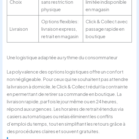
Choix
sans restriction
limitée indisponible
physique
en magasin
Options flexibles:
Click & Collect avec
Livraison
livraison express,
passage rapide en
retrait en magasin
boutique
Une logistique adaptée au rythme du consommateur
La polyvalence des options logistiques offre un confort
non négligeable. Pour ceux qui ne souhaitent pas attendre
la livraison à domicile, le Click & Collect réduit la contrainte
en permettant de retirer sa commande en boutique. La
livraison rapide, parfois le jour même ou en 24 heures,
répond aux urgences. Les horaires de retrait étendus via
casiers automatiques ou relais éliminent les conflits
d’emploi du temps, tout en simplifiant les retours grâce à
des procédures claires et souvent gratuites.