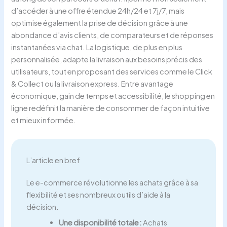
d’accéder à une offre étendue 24h/24 et 7j/7, mais
optimise également la prise de décision grâce à une
abondance d’avis clients, de comparateurs et de réponses
instantanées via chat. La logistique, de plus en plus
personnalisée, adapte la livraison aux besoins précis des
utilisateurs, tout en proposant des services comme le Click
& Collect ou la livraison express. Entre avantage
économique, gain de temps et accessibilité, le shopping en
ligne redéfinit la manière de consommer de façon intuitive
et mieux informée.
L’article en bref
Le e-commerce révolutionne les achats grâce à sa
flexibilité et ses nombreux outils d’aide à la
décision.
Une disponibilité totale :
Achats