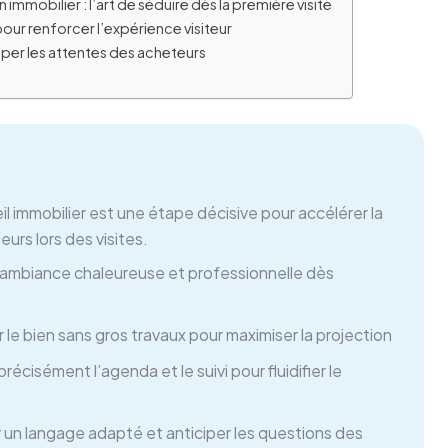
immobilier : l’art de séduire dès la première visite
pour renforcer l’expérience visiteur
iper les attentes des acheteurs
l immobilier est une étape décisive pour accélérer la
urs lors des visites.
ambiance chaleureuse et professionnelle dès
r le bien sans gros travaux pour maximiser la projection
récisément l’agenda et le suivi pour fluidifier le
r un langage adapté et anticiper les questions des