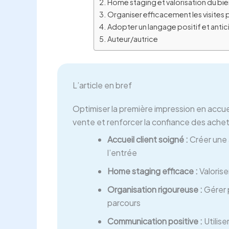
Home staging et valorisation du bien 
Organiser efficacement les visites 
Adopter un langage positif et antic
Auteur/autrice
L’article en bref
Optimiser la première impression en accuei
vente et renforcer la confiance des achete
Accueil client soigné :
Créer une 
l’entrée
Home staging efficace :
Valorise
Organisation rigoureuse :
Gérer p
parcours
Communication positive :
Utilise