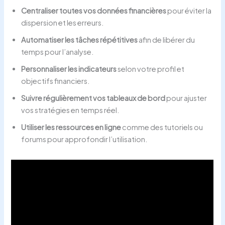
Centraliser toutes vos données financières
pour éviter la
dispersion et les erreurs.
Automatiser les tâches répétitives
afin de libérer du
temps pour l’analyse.
Personnaliser les indicateurs
selon votre profil et
objectifs financiers.
Suivre régulièrement vos tableaux de bord
pour ajuster
vos stratégies en temps réel.
Utiliser les ressources en ligne
comme des tutoriels ou
forums pour approfondir l’utilisation.