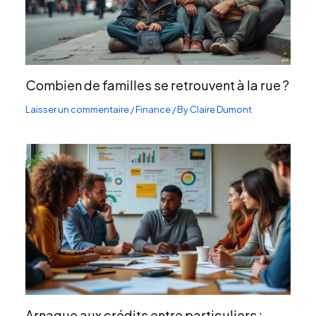
Combien de familles se retrouvent à la rue ?
Laisser un commentaire
/
Finance
/ By
Claire Dumont
Arnaque aux crédits entre particuliers :