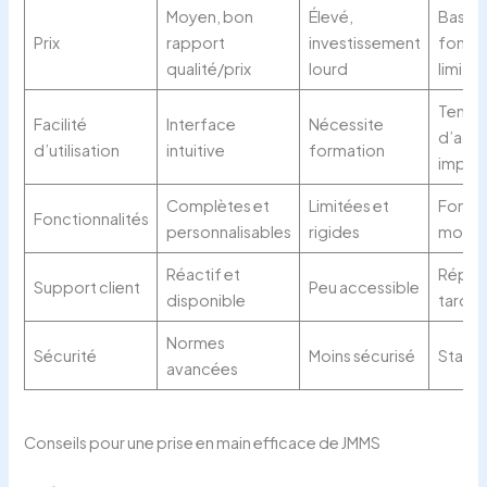
Moyen, bon
Élevé,
Bas,
Prix
rapport
investissement
foncti
qualité/prix
lourd
limité
Temp
Facilité
Interface
Nécessite
d’ada
d’utilisation
intuitive
formation
impor
Complètes et
Limitées et
Foncti
Fonctionnalités
personnalisables
rigides
moyen
Réactif et
Répon
Support client
Peu accessible
disponible
tardiv
Normes
Sécurité
Moins sécurisé
Stand
avancées
Conseils pour une prise en main efficace de JMMS