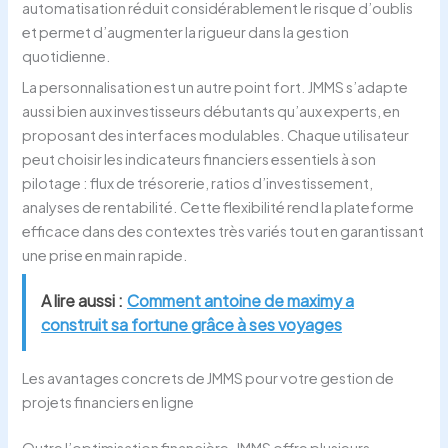
automatisation réduit considérablement le risque d’oublis
et permet d’augmenter la rigueur dans la gestion
quotidienne.
La personnalisation est un autre point fort. JMMS s’adapte
aussi bien aux investisseurs débutants qu’aux experts, en
proposant des interfaces modulables. Chaque utilisateur
peut choisir les indicateurs financiers essentiels à son
pilotage : flux de trésorerie, ratios d’investissement,
analyses de rentabilité. Cette flexibilité rend la plateforme
efficace dans des contextes très variés tout en garantissant
une prise en main rapide.
A lire aussi :
Comment antoine de maximy a
construit sa fortune grâce à ses voyages
Les avantages concrets de JMMS pour votre gestion de
projets financiers en ligne
Outre l’optimisation financière, JMMS offre plusieurs