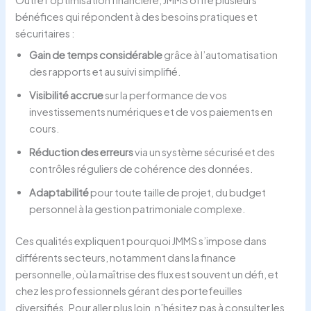
bénéfices qui répondent à des besoins pratiques et
sécuritaires :
Gain de temps considérable
grâce à l’automatisation
des rapports et au suivi simplifié.
Visibilité accrue
sur la performance de vos
investissements numériques et de vos paiements en
cours.
Réduction des erreurs
via un système sécurisé et des
contrôles réguliers de cohérence des données.
Adaptabilité
pour toute taille de projet, du budget
personnel à la gestion patrimoniale complexe.
Ces qualités expliquent pourquoi JMMS s’impose dans
différents secteurs, notamment dans la finance
personnelle, où la maîtrise des flux est souvent un défi, et
chez les professionnels gérant des portefeuilles
diversifiés. Pour aller plus loin, n’hésitez pas à consulter les