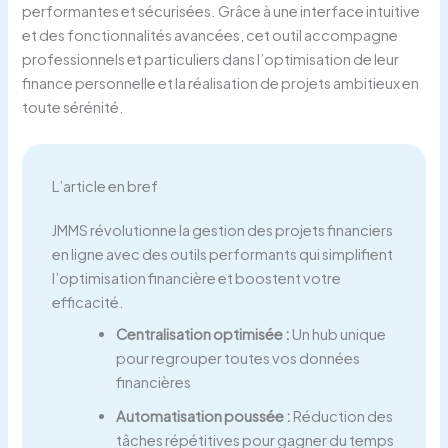
performantes et sécurisées. Grâce à une interface intuitive
et des fonctionnalités avancées, cet outil accompagne
professionnels et particuliers dans l’optimisation de leur
finance personnelle et la réalisation de projets ambitieux en
toute sérénité.
L’article en bref
JMMS révolutionne la gestion des projets financiers
en ligne avec des outils performants qui simplifient
l’optimisation financière et boostent votre
efficacité.
Centralisation optimisée :
Un hub unique
pour regrouper toutes vos données
financières
Automatisation poussée :
Réduction des
tâches répétitives pour gagner du temps