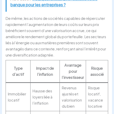
banque pour les entreprises ?
De même, les actions de sociétés capables de répercuter
rapidement l’augmentation de leurs coûts sur leurs prix
bénéficient souvent d’une valorisation accrue, ce qui
améliore le rendement global du portefeuille. Les secteurs
liés à l’énergie ou aux matières premières sont souvent
avantagés dans ce contexte, renforçant ainsi l’intérêt pour
une diversification adaptée.
Avantage
Type
Impact de
Risque
pour
d’actif
l’inflation
associé
l’investisseur
Revenus
Risque
Hausse des
Immobilier
ajustés et
locatif,
loyers liée à
locatif
valorisation
vacance
l’inflation
du bien
locative