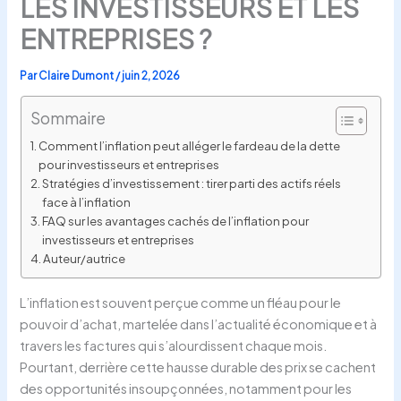
LES INVESTISSEURS ET LES
ENTREPRISES ?
Par
Claire Dumont
/
juin 2, 2026
Sommaire
Comment l’inflation peut alléger le fardeau de la dette
pour investisseurs et entreprises
Stratégies d’investissement : tirer parti des actifs réels
face à l’inflation
FAQ sur les avantages cachés de l’inflation pour
investisseurs et entreprises
Auteur/autrice
L’inflation est souvent perçue comme un fléau pour le
pouvoir d’achat, martelée dans l’actualité économique et à
travers les factures qui s’alourdissent chaque mois.
Pourtant, derrière cette hausse durable des prix se cachent
des opportunités insoupçonnées, notamment pour les