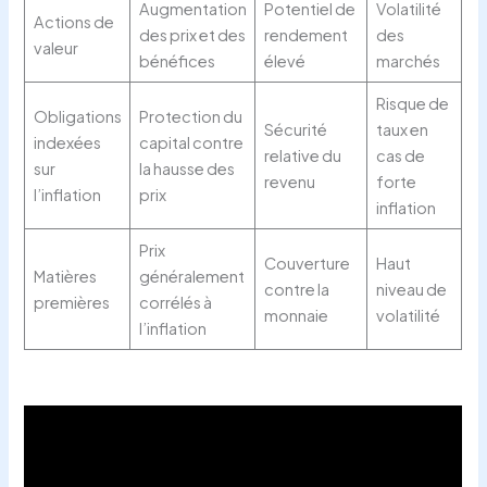
Augmentation
Potentiel de
Volatilité
Actions de
des prix et des
rendement
des
valeur
bénéfices
élevé
marchés
Risque de
Obligations
Protection du
Sécurité
taux en
indexées
capital contre
relative du
cas de
sur
la hausse des
revenu
forte
l’inflation
prix
inflation
Prix
Couverture
Haut
Matières
généralement
contre la
niveau de
premières
corrélés à
monnaie
volatilité
l’inflation