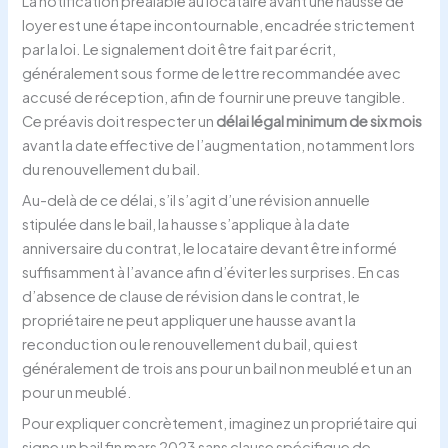
La notification préalable au locataire avant une hausse de
loyer est une étape incontournable, encadrée strictement
par la loi. Le signalement doit être fait par écrit,
généralement sous forme de lettre recommandée avec
accusé de réception, afin de fournir une preuve tangible.
Ce préavis doit respecter un
délai légal minimum de six mois
avant la date effective de l’augmentation, notamment lors
du renouvellement du bail.
Au-delà de ce délai, s’il s’agit d’une révision annuelle
stipulée dans le bail, la hausse s’applique à la date
anniversaire du contrat, le locataire devant être informé
suffisamment à l’avance afin d’éviter les surprises. En cas
d’absence de clause de révision dans le contrat, le
propriétaire ne peut appliquer une hausse avant la
reconduction ou le renouvellement du bail, qui est
généralement de trois ans pour un bail non meublé et un an
pour un meublé.
Pour expliquer concrètement, imaginez un propriétaire qui
signe un bail fin mars 2023 sans clause spécifique de