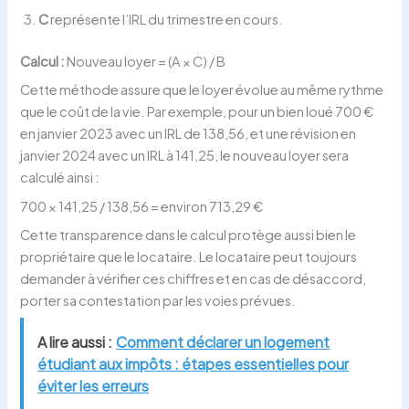
C
représente l’IRL du trimestre en cours.
Calcul :
Nouveau loyer = (A × C) / B
Cette méthode assure que le loyer évolue au même rythme
que le coût de la vie. Par exemple, pour un bien loué 700 €
en janvier 2023 avec un IRL de 138,56, et une révision en
janvier 2024 avec un IRL à 141,25, le nouveau loyer sera
calculé ainsi :
700 × 141,25 / 138,56 = environ 713,29 €
Cette transparence dans le calcul protège aussi bien le
propriétaire que le locataire. Le locataire peut toujours
demander à vérifier ces chiffres et en cas de désaccord,
porter sa contestation par les voies prévues.
A lire aussi :
Comment déclarer un logement
étudiant aux impôts : étapes essentielles pour
éviter les erreurs