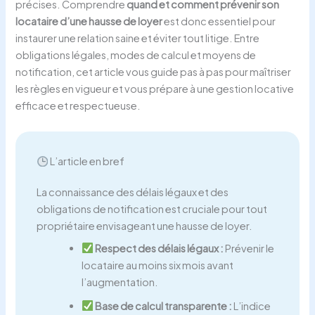
précises. Comprendre
quand et comment prévenir son
locataire d’une hausse de loyer
est donc essentiel pour
instaurer une relation saine et éviter tout litige. Entre
obligations légales, modes de calcul et moyens de
notification, cet article vous guide pas à pas pour maîtriser
les règles en vigueur et vous prépare à une gestion locative
efficace et respectueuse.
L’article en bref
La connaissance des délais légaux et des
obligations de notification est cruciale pour tout
propriétaire envisageant une hausse de loyer.
Respect des délais légaux :
Prévenir le
locataire au moins six mois avant
l’augmentation.
Base de calcul transparente :
L’indice