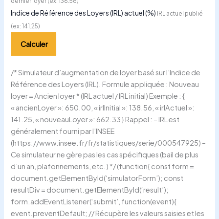
dernier loyer (ex: 138.56)
Indice de Référence des Loyers (IRL) actuel (%)
IRL actuel publié
(ex: 141.25)
Calculer
/* Simulateur d’augmentation de loyer basé sur l’Indice de
Référence des Loyers (IRL). Formule appliquée : Nouveau
loyer = Ancien loyer * (IRL actuel / IRL initial) Exemple : {
« ancienLoyer »: 650.00, « irlInitial »: 138.56, « irlActuel »:
141.25, « nouveauLoyer »: 662.33 } Rappel : – IRL est
généralement fourni par l’INSEE
(https://www.insee.fr/fr/statistiques/serie/000547925) –
Ce simulateur ne gère pas les cas spécifiques (bail de plus
d’un an, plafonnements, etc.) */ (function{ const form =
document.getElementById(‘simulatorForm’); const
resultDiv = document.getElementById(‘result’);
form.addEventListener(‘submit’, function(event){
event.preventDefault; // Récupère les valeurs saisies et les