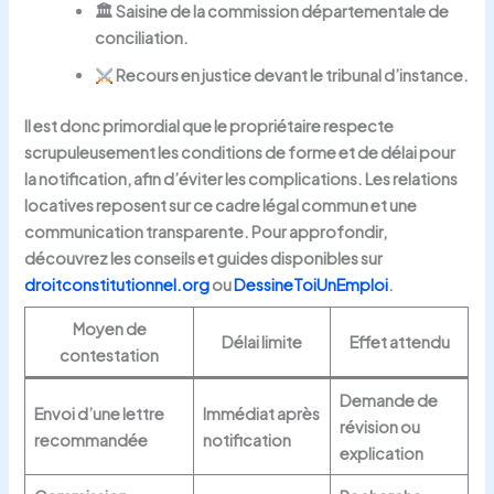
🏛 Saisine de la commission départementale de
conciliation.
Recours en justice devant le tribunal d’instance.
Il est donc primordial que le propriétaire respecte
scrupuleusement les conditions de forme et de délai pour
la notification, afin d’éviter les complications. Les relations
locatives reposent sur ce cadre légal commun et une
communication transparente. Pour approfondir,
découvrez les conseils et guides disponibles sur
droitconstitutionnel.org
ou
DessineToiUnEmploi
.
Moyen de
Délai limite
Effet attendu
contestation
Demande de
Envoi d’une lettre
Immédiat après
révision ou
recommandée
notification
explication