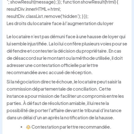
`; showResult(message); }); function showResult(html) {
resultDiv.innerHTML = html;
resultDiv.classList.remove(‘hidden’); } });
Les droits du locataire face à l’augmentation du loyer
Le locataire n’est pas démuni face à une hausse de loyer qui
lui semble injustifiée. La loi lui confère plusieurs voies pour se
défendre et contester la décision du propriétaire. En cas
de désaccord sur le montant ou la méthode utilisée, il doit
adresser une contestation officielle par lettre
recommandée avec accusé de réception.
Si la négociation directe échoue, le locataire peut saisir la
commission départementale de conciliation
. Cette
instance a pour mission de faciliter un compromis entre les
parties. À défaut de résolution amiable, il lui reste la
possibilité de porter l’affaire devant le tribunal d’instance
dans un délai d’un an après la notification de la hausse.
Contestation par lettre recommandée.