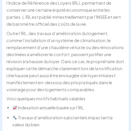
l’Indice de Référence des Loyers (IRL), permettant de
conserver une certaine équité économique entre les
parties. L’IRL est publié trimestriellement par l’INSEE et sert
de baromètre officiel des coûts de la vie.
Outre l’IRL, des travaux d’amélioration du logement,
comme l’installation d’un système de climatisation, le
remplacement d’une chaudière vétuste ou des rénovations
destinées à améliorer le confort, peuvent justifier une
révision à la hausse du loyer. Dans ce cas, le propriétaire doit
expliquer cette démarche clairement lors de la notification.
Une hausse peut aussi être envisagée si le loyer initial est
manifestement en-dessous des prix pratiqués dans le
voisinage pour des logements comparables.
Voici quelques motifs habituels valables :
Indexation annuelle basée sur l’IRL.
Travaux d’amélioration substantiels impactant la
valeur du bien.