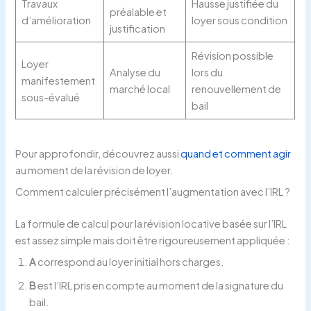
Travaux
Hausse justifiée du
préalable et
d’amélioration
loyer sous condition
justification
Révision possible
Loyer
Analyse du
lors du
manifestement
marché local
renouvellement de
sous-évalué
bail
Pour approfondir, découvrez aussi
quand et comment agir
au moment de la révision de loyer.
Comment calculer précisément l’augmentation avec l’IRL ?
La formule de calcul pour la révision locative basée sur l’IRL
est assez simple mais doit être rigoureusement appliquée :
A
correspond au loyer initial hors charges.
B
est l’IRL pris en compte au moment de la signature du
bail.