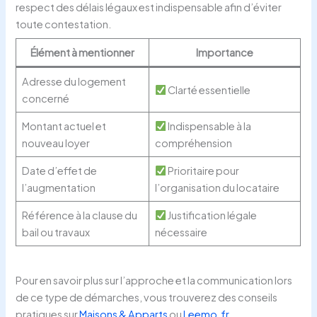
respect des délais légaux est indispensable afin d’éviter
toute contestation.
Élément à mentionner
Importance
Adresse du logement
Clarté essentielle
concerné
Montant actuel et
Indispensable à la
nouveau loyer
compréhension
Date d’effet de
Prioritaire pour
l’augmentation
l’organisation du locataire
Référence à la clause du
Justification légale
bail ou travaux
nécessaire
Pour en savoir plus sur l’approche et la communication lors
de ce type de démarches, vous trouverez des conseils
pratiques sur
Maisons & Apparts
ou
Leemo.fr
.