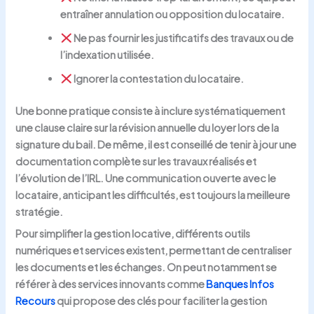
entraîner annulation ou opposition du locataire.
Ne pas fournir les justificatifs des travaux ou de
l’indexation utilisée.
Ignorer la contestation du locataire.
Une bonne pratique consiste à inclure systématiquement
une clause claire sur la révision annuelle du loyer lors de la
signature du bail. De même, il est conseillé de tenir à jour une
documentation complète sur les travaux réalisés et
l’évolution de l’IRL. Une communication ouverte avec le
locataire, anticipant les difficultés, est toujours la meilleure
stratégie.
Pour simplifier la gestion locative, différents outils
numériques et services existent, permettant de centraliser
les documents et les échanges. On peut notamment se
référer à des services innovants comme
Banques Infos
Recours
qui propose des clés pour faciliter la gestion