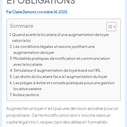
ET OBLIGATIONS
Par
Claire Dumont
/
octobre 14, 2025
Sommaire
Quand avertir le locataire d’une augmentation de loyer
selon la loi
Les conditions légales et raisons justifiant une
augmentation de loyer
Modalités pratiques de notification et communication
avec le locataire
Simulateur d’augmentation de loyer basé sur l’IRL
Les droits du locataire face à l’augmentation du loyer
Les pièges à éviter et conseils pratiques pour une gestion
locative sereine
Auteur/autrice
Augmenter un loyer n’est pas une décision anodine pour un
propriétaire. Cette modification doit s’inscrire dans un
cadre légal strict, respectant des délais et formalités