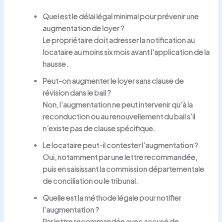
Quel est le délai légal minimal pour prévenir une
augmentation de loyer ?
Le propriétaire doit adresser la notification au
locataire au moins six mois avant l’application de la
hausse.
Peut-on augmenter le loyer sans clause de
révision dans le bail ?
Non, l’augmentation ne peut intervenir qu’à la
reconduction ou au renouvellement du bail s’il
n’existe pas de clause spécifique.
Le locataire peut-il contester l’augmentation ?
Oui, notamment par une lettre recommandée,
puis en saisissant la commission départementale
de conciliation ou le tribunal.
Quelle est la méthode légale pour notifier
l’augmentation ?
Par lettre recommandée avec accusé de