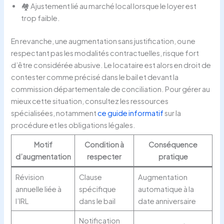
🏘 Ajustement lié au marché local lorsque le loyer est
trop faible.
En revanche, une augmentation sans justification, ou ne
respectant pas les modalités contractuelles, risque fort
d’être considérée abusive. Le locataire est alors en droit de
contester comme précisé dans le bail et devant la
commission départementale de conciliation. Pour gérer au
mieux cette situation, consultez les ressources
spécialisées, notamment
ce guide informatif
sur la
procédure et les obligations légales.
Motif
Condition à
Conséquence
d’augmentation
respecter
pratique
Révision
Clause
Augmentation
annuelle liée à
spécifique
automatique à la
l’IRL
dans le bail
date anniversaire
Notification