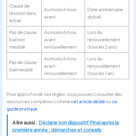
Clause de
Au moins 6 mois
Date anniversaire
révision dans
avant
du bail
le bail
Pas de clause,
Au moins 6 mois
Lors du
bail non
avant
renouvellement
meublé
renouvellement
(tous les 3 ans)
Au moins 6 mois
Lors du
Pas de clause,
avant
renouvellement
bail meublé
renouvellement
(tous les 1 an)
Pour approfondir ces règles, vous pouvez consulter des
ressources complètes comme
cet article dédié
ou
ce
guide pratique
.
A lire aussi :
Déclarer son dispositif Pinel après la
première année : démarches et conseils