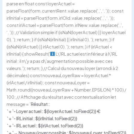
parse en float const loyerActuel =
parseFloat(form.currentRent.value.replace(‘,’, ‘.’)); const
irlInitial = parseFloat(form.irlOld.value.replace(‘,’, ‘.’));
const irlActuel = parseFloat(form.irlNew.value.replace(‘,’,
‘.’)); // Validation simple if (isNaN(loyerActuel) || loyerActuel
0).’); return; } if (isNaN(irlInitial) || irlInitial 0).’); return; } if
(isNaN(irlActuel) || irlActuel 0).’); return; } if (irlActuel <
irlInitial) { showResult('
L\'IRL actuel est inférieur à l\'IRL
initial : il n\'y a pas d\'augmentation possible avec ces
valeurs.'); return; } // Calcul du nouveau loyer (arrondi à 2
décimales) const nouveauLoyerRaw = loyerActuel *
(irlActuel / irlInitial); const nouveauLoyer =
Math.round((nouveauLoyerRaw + Number.EPSILON) * 100) /
100; // Affichage du résultat avec contextualisation let
message = `
Résultat :
` + `- Loyer actuel :
${loyerActuel.toFixed(2)} €
` + `- IRL initial :
${irlInitial.toFixed(2)}
` + `- IRL actuel :
${irlActuel.toFixed(2)}
` + `→ Nouveau loyer possible :
${nouveauLoyer.toFixed(2)}