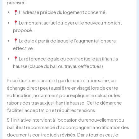
préciser :
L’adresse précise du logement concerné.
Le montant actuel du loyer et le nouveau montant
proposé.
La date à partir de laquelle l’augmentation sera
effective.
La référence légale ou contractuelle justifiant la
hausse (clause du bail ou travaux effectués).
Pour être transparent et garder une relation saine, un
échange direct peut aussi être envisagé lors de cette
notification, notamment pour expliquer le calcul ou les
raisons des travaux justifiant la hausse. Cette démarche
facilite l’acceptation et réduit les tensions.
Si l’initiative intervient à l’occasion du renouvellement du
bail, il est recommandé d’accompagner la notification des
documents contractuels révisés. Dans tous les cas, le