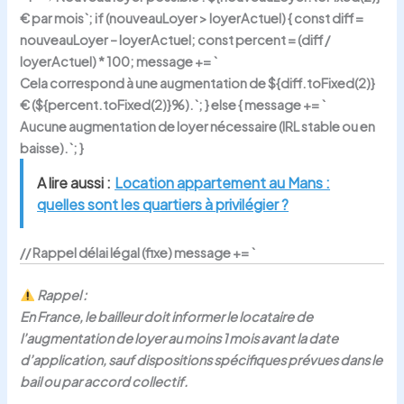
€ par mois`; if (nouveauLoyer > loyerActuel) { const diff =
nouveauLoyer – loyerActuel; const percent = (diff /
loyerActuel) * 100; message += `
Cela correspond à une augmentation de
${diff.toFixed(2)}
€ (${percent.toFixed(2)}%).`; } else { message += `
Aucune augmentation de loyer nécessaire (IRL stable ou en
baisse).`; }
A lire aussi :
Location appartement au Mans :
quelles sont les quartiers à privilégier ?
// Rappel délai légal (fixe) message += `
Rappel :
En France, le bailleur doit informer le locataire de
l’augmentation de loyer au moins
1 mois avant la date
d’application, sauf dispositions spécifiques prévues dans le
bail ou par accord collectif.