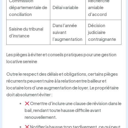
Commission
Recherche
départementale de
Délai variable
amiable
conciliation
d’accord
Dans l’année
Décision
Saisine du tribunal
suivant
judiciaire
d’instance
l’augmentation
contraignante
Les pièges à éviter et conseils pratiques pour une gestion
locative sereine
Outre le respect des délais et obligations, certains pièges
récurrents peuvent nuire à la relation entre bailleur et
locataire lors d’une augmentation de loyer. Le propriétaire
doit absolument éviter :
Omettre d’inclure une clause de révision dans le
bail, rendant toute hausse difficile avant
renouvellement.
Notifier la hausse trop tardivement, ce qui peut