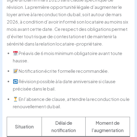
révision. La première opportunité légale d’augmenter le
loyer arrive à la reconduction du bail, soit autour de mars
2026, à condition d’avoir informé son locataire au moins six
mois avant cette date. Ce respect des obligations permet
d’éviter tout risque de contestation et de maintenir la
sérénité dans la relation locataire-propriétaire.
Préavis de 6 mois minimum obligatoire avant toute
hausse.
Notification écrite formelle recommandée.
Révision possible à la date anniversaire si clause
précisée dans le bail.
En l’absence de clause, attendre la reconduction ou le
renouvellement du bail.
Délai de
Moment de
Situation
notification
l’augmentation