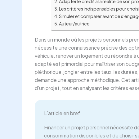
Adapter le crédit à la réalité de son pr
Les critères indispensables pour chois
Simuler et comparer avant de s’engager
Auteur/autrice
Dans un monde où les projets personnels pren
nécessite une connaissance précise des option
véhicule, rénover un logement ou répondre à u
adapté est primordial pour maîtriser son budge
pléthorique, jongler entre les taux, les durées
demande une approche méthodique. Cet article
d’un projet, tout en analysant les critères esse
L’article en bref
Financer un projet personnel nécessite de
consommation disponibles et de choisir se