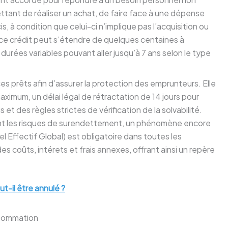
mettant de réaliser un achat, de faire face à une dépense
, à condition que celui-ci n’implique pas l’acquisition ou
, ce crédit peut s’étendre de quelques centaines à
s durées variables pouvant aller jusqu’à 7 ans selon le type
es prêts afin d’assurer la protection des emprunteurs. Elle
imum, un délai légal de rétractation de 14 jours pour
 des règles strictes de vérification de la solvabilité.
tent les risques de surendettement, un phénomène encore
el Effectif Global) est obligatoire dans toutes les
s coûts, intérets et frais annexes, offrant ainsi un repère
t-il être annulé ?
onsommation