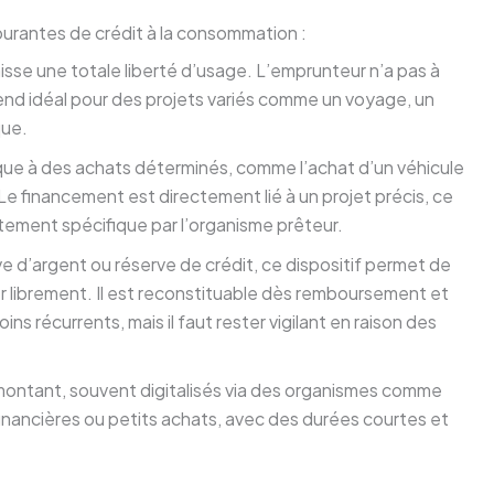
urantes de crédit à la consommation :
isse une totale liberté d’usage. L’emprunteur n’a pas à
e rend idéal pour des projets variés comme un voyage, un
que.
que à des achats déterminés, comme l’achat d’un véhicule
e financement est directement lié à un projet précis, ce
aitement spécifique par l’organisme prêteur.
e d’argent ou réserve de crédit, ce dispositif permet de
r librement. Il est reconstituable dès remboursement et
ins récurrents, mais il faut rester vigilant en raison des
 montant, souvent digitalisés via des organismes comme
ancières ou petits achats, avec des durées courtes et