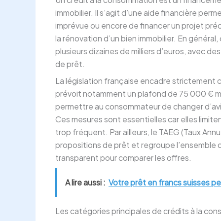
immobilier. Il s’agit d’une aide financière per
imprévue ou encore de financer un projet précis
la rénovation d’un bien immobilier. En général
plusieurs dizaines de milliers d’euros, avec de
de prêt.
La législation française encadre strictement c
prévoit notamment un plafond de 75 000 € max
permettre au consommateur de changer d’avis et
Ces mesures sont essentielles car elles limi
trop fréquent. Par ailleurs, le TAEG (Taux Annu
propositions de prêt et regroupe l’ensemble de
transparent pour comparer les offres.
A lire aussi :
Votre prêt en francs suisses peu
Les catégories principales de crédits à la c