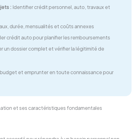
ets :
Identifier crédit personnel, auto, travaux et
ux, durée, mensualités et coûts annexes
er crédit auto pour planifier les remboursements
 un dossier complet et vérifier la légitimité de
son budget et emprunter en toute connaissance pour
ation et ses caractéristiques fondamentales
ent accordé pour répondre à un besoin personnel non