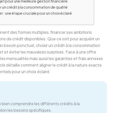
ojet pour une meilleure gestion financière
ir un crédit à la consommation de qualité
 : une étape cruciale pour un choix éclairé
nent des formes multiples, financer ses ambitions
s de crédit disponibles. Que ce soit pour acquérir un
n besoin ponctuel, choisir un crédit à la consommation
t et éviter les mauvaises surprises. Face à une offre
, les mensualités mais aussi les garanties et frais annexes
 détaille comment aligner le crédit à la nature exacte
ntiels pour un choix éclairé.
 bien comprendre les différents crédits à la
lon les besoins spécifiques.