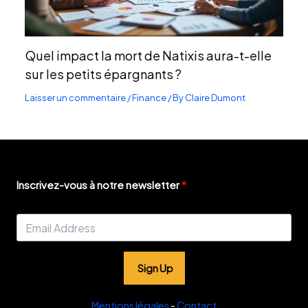
Quel impact la mort de Natixis aura-t-elle
sur les petits épargnants ?
Laisser un commentaire
/
Finance
/ By
Claire Dumont
Inscrivez-vous à notre newsletter
Sign Up
Mentions légales
-
Contact