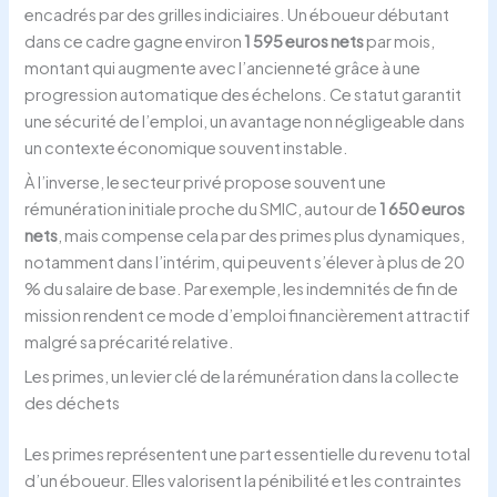
encadrés par des grilles indiciaires. Un éboueur débutant
dans ce cadre gagne environ
1 595 euros nets
par mois,
montant qui augmente avec l’ancienneté grâce à une
progression automatique des échelons. Ce statut garantit
une sécurité de l’emploi, un avantage non négligeable dans
un contexte économique souvent instable.
À l’inverse, le secteur privé propose souvent une
rémunération initiale proche du SMIC, autour de
1 650 euros
nets
, mais compense cela par des primes plus dynamiques,
notamment dans l’intérim, qui peuvent s’élever à plus de 20
% du salaire de base. Par exemple, les indemnités de fin de
mission rendent ce mode d’emploi financièrement attractif
malgré sa précarité relative.
Les primes, un levier clé de la rémunération dans la collecte
des déchets
Les primes représentent une part essentielle du revenu total
d’un éboueur. Elles valorisent la pénibilité et les contraintes