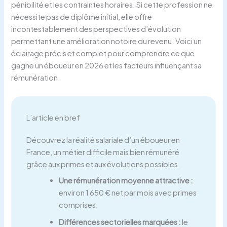
pénibilité et les contraintes horaires. Si cette profession ne
nécessite pas de diplôme initial, elle offre
incontestablement des perspectives d’évolution
permettant une amélioration notoire du revenu. Voici un
éclairage précis et complet pour comprendre ce que
gagne un éboueur en 2026 et les facteurs influençant sa
rémunération.
L’article en bref
Découvrez la réalité salariale d’un éboueur en
France, un métier difficile mais bien rémunéré
grâce aux primes et aux évolutions possibles.
Une rémunération moyenne attractive :
environ 1 650 € net par mois avec primes
comprises.
Différences sectorielles marquées :
le