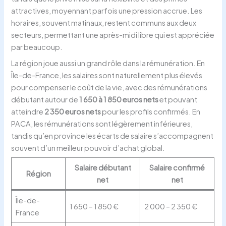
attractives, moyennant parfois une pression accrue. Les
horaires, souvent matinaux, restent communs aux deux
secteurs, permettant une après-midi libre qui est appréciée
par beaucoup.
La région joue aussi un grand rôle dans la rémunération. En
Île-de-France, les salaires sont naturellement plus élevés
pour compenser le coût de la vie, avec des rémunérations
débutant autour de
1 650 à 1 850 euros nets
et pouvant
atteindre
2 350 euros nets
pour les profils confirmés. En
PACA, les rémunérations sont légèrement inférieures,
tandis qu’en province les écarts de salaire s’accompagnent
souvent d’un meilleur pouvoir d’achat global.
Salaire débutant
Salaire confirmé
Région
net
net
Île-de-
1 650 – 1 850 €
2 000 – 2 350 €
France