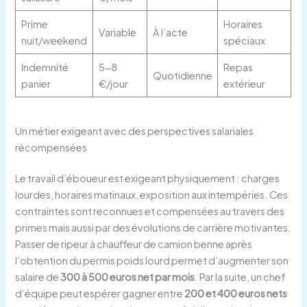
Prime
Horaires
Variable
À l’acte
nuit/weekend
spéciaux
Indemnité
5-8
Repas
Quotidienne
panier
€/jour
extérieur
Un métier exigeant avec des perspectives salariales
récompensées
Le travail d’éboueur est exigeant physiquement : charges
lourdes, horaires matinaux, exposition aux intempéries. Ces
contraintes sont reconnues et compensées au travers des
primes mais aussi par des évolutions de carrière motivantes.
Passer de ripeur à chauffeur de camion benne après
l’obtention du permis poids lourd permet d’augmenter son
salaire de
300 à 500 euros net par mois
. Par la suite, un chef
d’équipe peut espérer gagner entre
200 et 400 euros nets