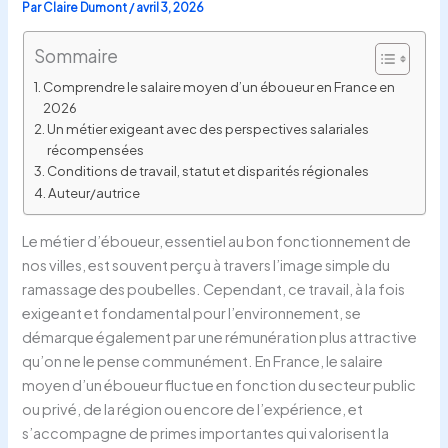
Par
Claire Dumont
/
avril 3, 2026
Sommaire
Comprendre le salaire moyen d’un éboueur en France en
2026
Un métier exigeant avec des perspectives salariales
récompensées
Conditions de travail, statut et disparités régionales
Auteur/autrice
Le métier d’éboueur, essentiel au bon fonctionnement de
nos villes, est souvent perçu à travers l’image simple du
ramassage des poubelles. Cependant, ce travail, à la fois
exigeant et fondamental pour l’environnement, se
démarque également par une rémunération plus attractive
qu’on ne le pense communément. En France, le salaire
moyen d’un éboueur fluctue en fonction du secteur public
ou privé, de la région ou encore de l’expérience, et
s’accompagne de primes importantes qui valorisent la