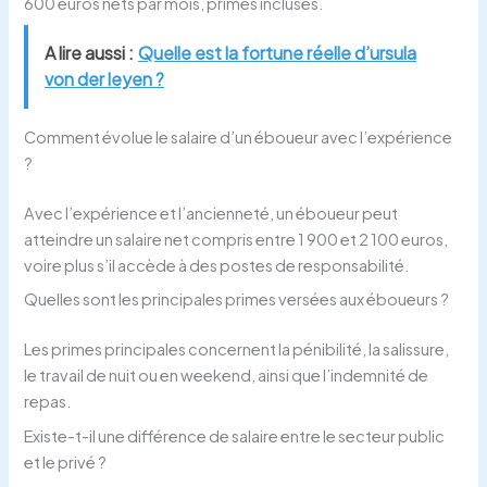
600 euros nets par mois, primes incluses.
A lire aussi :
Quelle est la fortune réelle d’ursula
von der leyen ?
Comment évolue le salaire d’un éboueur avec l’expérience
?
Avec l’expérience et l’ancienneté, un éboueur peut
atteindre un salaire net compris entre 1 900 et 2 100 euros,
voire plus s’il accède à des postes de responsabilité.
Quelles sont les principales primes versées aux éboueurs ?
Les primes principales concernent la pénibilité, la salissure,
le travail de nuit ou en weekend, ainsi que l’indemnité de
repas.
Existe-t-il une différence de salaire entre le secteur public
et le privé ?