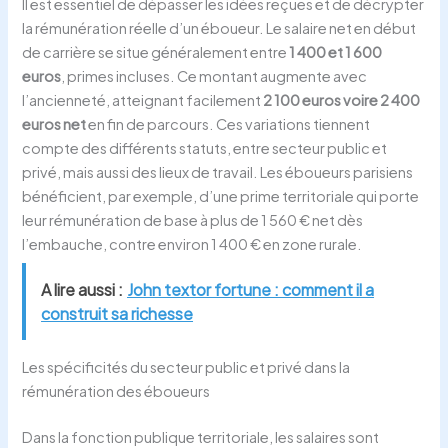
Il est essentiel de dépasser les idées reçues et de décrypter
la rémunération réelle d’un éboueur. Le salaire net en début
de carrière se situe généralement entre
1 400 et 1 600
euros
, primes incluses. Ce montant augmente avec
l’ancienneté, atteignant facilement
2 100 euros voire 2 400
euros net
en fin de parcours. Ces variations tiennent
compte des différents statuts, entre secteur public et
privé, mais aussi des lieux de travail. Les éboueurs parisiens
bénéficient, par exemple, d’une prime territoriale qui porte
leur rémunération de base à plus de 1 560 € net dès
l’embauche, contre environ 1 400 € en zone rurale.
A lire aussi :
John textor fortune : comment il a
construit sa richesse
Les spécificités du secteur public et privé dans la
rémunération des éboueurs
Dans la fonction publique territoriale, les salaires sont