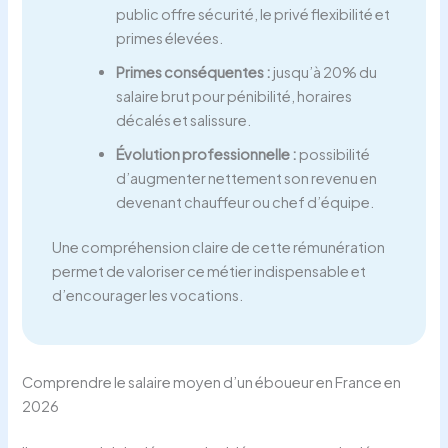
public offre sécurité, le privé flexibilité et
primes élevées.
Primes conséquentes :
jusqu’à 20% du
salaire brut pour pénibilité, horaires
décalés et salissure.
Évolution professionnelle :
possibilité
d’augmenter nettement son revenu en
devenant chauffeur ou chef d’équipe.
Une compréhension claire de cette rémunération
permet de valoriser ce métier indispensable et
d’encourager les vocations.
Comprendre le salaire moyen d’un éboueur en France en
2026