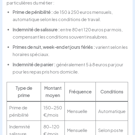
particulières du métier :
Prime de pénibilité :
de 150 à 250 euros mensuels,
automatique selon les conditions de travail.
Indemnité de salissure :
entre 80 et 120 euros par mois,
compensant les conditions souvent insalubres.
Primes de nuit, week-end et jours fériés :
varient selon les
horaires spéciaux.
Indemnité de panier :
généralement 5 à 8 euros par jour
pour les repas pris hors domicile.
Type de
Montant
Fréquence
Conditions
prime
moyen
Prime de
150-250
Mensuelle
Automatique
pénibilité
€/mois
Indemnité
80-120
Mensuelle
Selon poste
salissure
€/mois