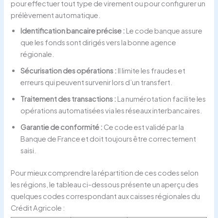
pour effectuer tout type de virement ou pour configurer un
prélèvement automatique.
Identification bancaire précise :
Le code banque assure
que les fonds sont dirigés vers la bonne agence
régionale.
Sécurisation des opérations :
Il limite les fraudes et
erreurs qui peuvent survenir lors d’un transfert.
Traitement des transactions :
La numérotation facilite les
opérations automatisées via les réseaux interbancaires.
Garantie de conformité :
Ce code est validé par la
Banque de France et doit toujours être correctement
saisi.
Pour mieux comprendre la répartition de ces codes selon
les régions, le tableau ci-dessous présente un aperçu des
quelques codes correspondant aux caisses régionales du
Crédit Agricole :