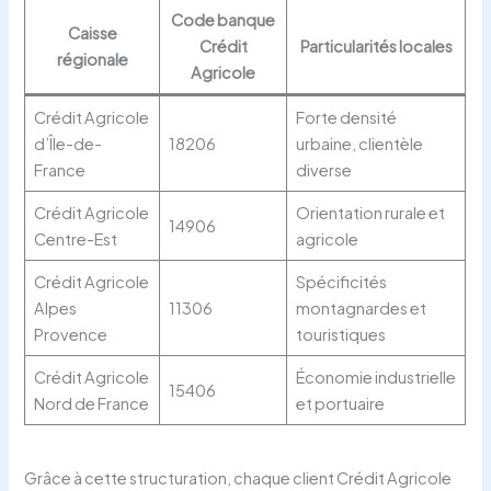
Code banque
Caisse
Crédit
Particularités locales
régionale
Agricole
Crédit Agricole
Forte densité
d’Île-de-
18206
urbaine, clientèle
France
diverse
Crédit Agricole
Orientation rurale et
14906
Centre-Est
agricole
Crédit Agricole
Spécificités
Alpes
11306
montagnardes et
Provence
touristiques
Crédit Agricole
Économie industrielle
15406
Nord de France
et portuaire
Grâce à cette structuration, chaque client Crédit Agricole