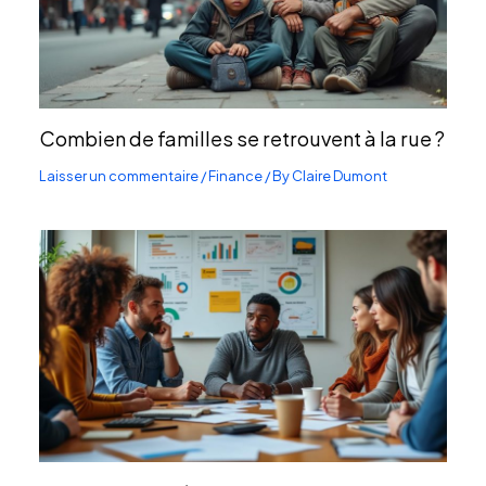
Combien de familles se retrouvent à la rue ?
Laisser un commentaire
/
Finance
/ By
Claire Dumont