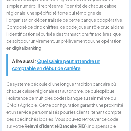
simple numéro : il représente l’identité de chaque caisse
régionale, une spécificité forte qui témoigne de
l’organisation décentralisée de cette banque coopérative.
Composé de cinq chiffres, ce code joue un rôle crucial dans
l’identification sécurisée des transactions financières, que
ce soit pour un virement, un prélèvement ou une opération
en
digital banking
.
A lire aussi :
Quel salaire peut attendre un
comptable en début de carrière
Ce système découle d’une longue tradition bancaire où
chaque caisse régionale est autonome, ce qui explique
l’existence de multiples codes banque au sein même du
Crédit Agricole. Cette configuration garantit une proximité
et un service personnalisés pour les clients, tenant compte
des spécificités locales. Vous pouvez retrouver ce code
sur votre
Relevé d’Identité Bancaire (RIB)
, indispensable