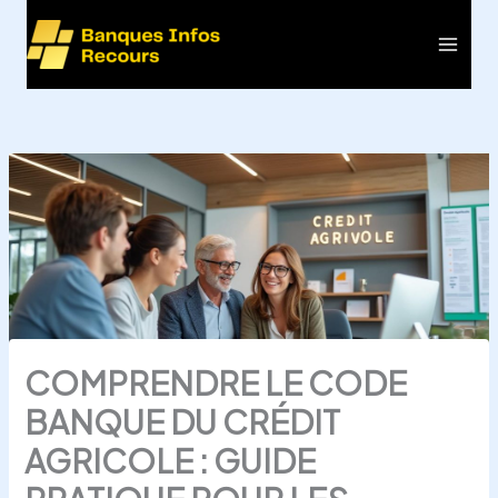
Aller
au
Main
contenu
Men
COMPRENDRE LE CODE
BANQUE DU CRÉDIT
AGRICOLE : GUIDE