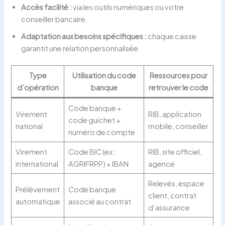
Accès facilité :
via les outils numériques ou votre
conseiller bancaire.
Adaptation aux besoins spécifiques :
chaque caisse
garantit une relation personnalisée.
Type
Utilisation du code
Ressources pour
d’opération
banque
retrouver le code
Code banque +
Virement
RIB, application
code guichet +
national
mobile, conseiller
numéro de compte
Virement
Code BIC (ex :
RIB, site officiel,
international
AGRIFRPP) + IBAN
agence
Relevés, espace
Prélèvement
Code banque
client, contrat
automatique
associé au contrat
d’assurance