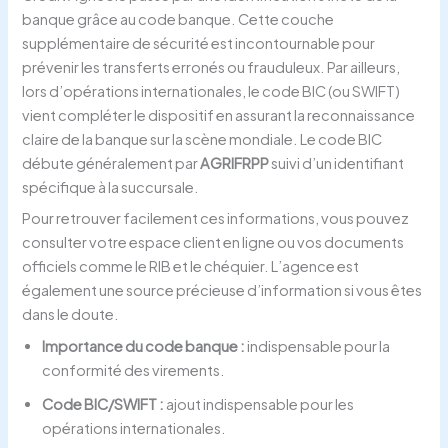
banque grâce au code banque. Cette couche
supplémentaire de sécurité est incontournable pour
prévenir les transferts erronés ou frauduleux. Par ailleurs,
lors d’opérations internationales, le code BIC (ou SWIFT)
vient compléter le dispositif en assurant la reconnaissance
claire de la banque sur la scène mondiale. Le code BIC
débute généralement par
AGRIFRPP
suivi d’un identifiant
spécifique à la succursale.
Pour retrouver facilement ces informations, vous pouvez
consulter votre espace client en ligne ou vos documents
officiels comme le RIB et le chéquier. L’agence est
également une source précieuse d’information si vous êtes
dans le doute.
Importance du code banque :
indispensable pour la
conformité des virements.
Code BIC/SWIFT :
ajout indispensable pour les
opérations internationales.