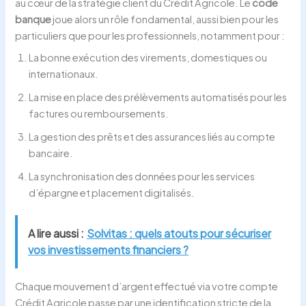
au cœur de la stratégie client du Crédit Agricole. Le
code
banque
joue alors un rôle fondamental, aussi bien pour les
particuliers que pour les professionnels, notamment pour :
La bonne exécution des virements, domestiques ou
internationaux.
La mise en place des prélèvements automatisés pour les
factures ou remboursements.
La gestion des prêts et des assurances liés au compte
bancaire.
La synchronisation des données pour les services
d’épargne et placement digitalisés.
A lire aussi :
Solvitas : quels atouts pour sécuriser
vos investissements financiers ?
Chaque mouvement d’argent effectué via votre compte
Crédit Agricole passe par une identification stricte de la