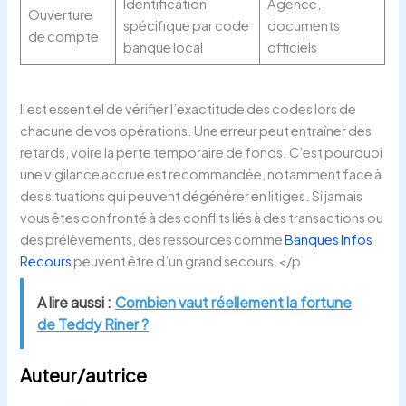
Identification
Agence,
Ouverture
spécifique par code
documents
de compte
banque local
officiels
Il est essentiel de vérifier l’exactitude des codes lors de
chacune de vos opérations. Une erreur peut entraîner des
retards, voire la perte temporaire de fonds. C’est pourquoi
une vigilance accrue est recommandée, notamment face à
des situations qui peuvent dégénérer en litiges. Si jamais
vous êtes confronté à des conflits liés à des transactions ou
des prélèvements, des ressources comme
Banques Infos
Recours
peuvent être d’un grand secours.</p
A lire aussi :
Combien vaut réellement la fortune
de Teddy Riner ?
Auteur/autrice