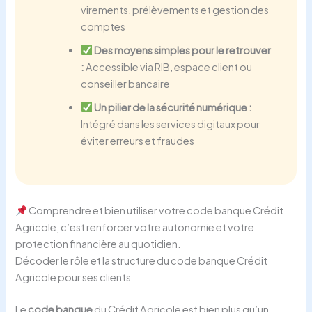
virements, prélèvements et gestion des
comptes
Des moyens simples pour le retrouver
:
Accessible via RIB, espace client ou
conseiller bancaire
Un pilier de la sécurité numérique :
Intégré dans les services digitaux pour
éviter erreurs et fraudes
Comprendre et bien utiliser votre code banque Crédit
Agricole, c’est renforcer votre autonomie et votre
protection financière au quotidien.
Décoder le rôle et la structure du code banque Crédit
Agricole pour ses clients
Le
code banque
du Crédit Agricole est bien plus qu’un