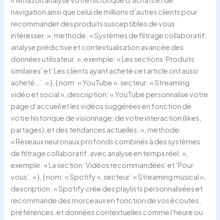
navigation ainsi que celui de millions d’autres clients pour
recommander des produits susceptibles de vous
intéresser. », methode: « Systèmes de filtrage collaboratif,
analyse prédictive et contextualisation avancée des
données utilisateur. », exemple: « Les sections ‘Produits
similaires’ et ‘Les clients ayant acheté cet article ont aussi
acheté…’. » }, { nom: « YouTube », secteur: « Streaming
vidéo et social », description: « YouTube personnalise votre
page d’accueil et les vidéos suggérées en fonction de
votre historique de visionnage, de votre interaction (likes,
partages), et des tendances actuelles. », methode:
« Réseaux neuronaux profonds combinés à des systèmes
de filtrage collaboratif, avec analyse en temps réel. »,
exemple: « La section ‘Vidéos recommandées’ et ‘Pour
vous’. » }, { nom: « Spotify », secteur: « Streaming musical »,
description: « Spotify crée des playlists personnalisées et
recommande des morceaux en fonction de vos écoutes,
préférences, et données contextuelles comme l’heure ou