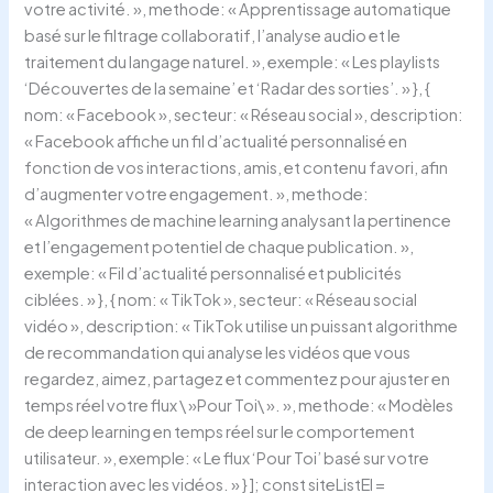
votre activité. », methode: « Apprentissage automatique
basé sur le filtrage collaboratif, l’analyse audio et le
traitement du langage naturel. », exemple: « Les playlists
‘Découvertes de la semaine’ et ‘Radar des sorties’. » }, {
nom: « Facebook », secteur: « Réseau social », description:
« Facebook affiche un fil d’actualité personnalisé en
fonction de vos interactions, amis, et contenu favori, afin
d’augmenter votre engagement. », methode:
« Algorithmes de machine learning analysant la pertinence
et l’engagement potentiel de chaque publication. »,
exemple: « Fil d’actualité personnalisé et publicités
ciblées. » }, { nom: « TikTok », secteur: « Réseau social
vidéo », description: « TikTok utilise un puissant algorithme
de recommandation qui analyse les vidéos que vous
regardez, aimez, partagez et commentez pour ajuster en
temps réel votre flux \ »Pour Toi\ ». », methode: « Modèles
de deep learning en temps réel sur le comportement
utilisateur. », exemple: « Le flux ‘Pour Toi’ basé sur votre
interaction avec les vidéos. » } ]; const siteListEl =