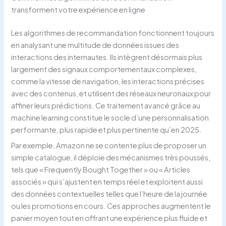
transforment votre expérience en ligne
Les algorithmes de recommandation fonctionnent toujours
en analysant une multitude de données issues des
interactions des internautes. Ils intègrent désormais plus
largement des signaux comportementaux complexes,
comme la vitesse de navigation, les interactions précises
avec des contenus, et utilisent des réseaux neuronaux pour
affiner leurs prédictions. Ce traitement avancé grâce au
machine learning constitue le socle d’une personnalisation
performante, plus rapide et plus pertinente qu’en 2025.
Par exemple, Amazon ne se contente plus de proposer un
simple catalogue, il déploie des mécanismes très poussés,
tels que « Frequently Bought Together » ou « Articles
associés » qui s’ajustent en temps réel et exploitent aussi
des données contextuelles telles que l’heure de la journée
ou les promotions en cours. Ces approches augmentent le
panier moyen tout en offrant une expérience plus fluide et