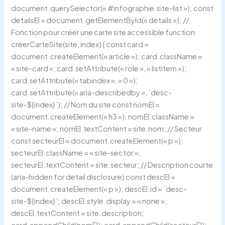
document.querySelector(« #infographie.site-list »); const
detailsEl = document.getElementById(« details »); //
Fonction pour créer une carte site accessible function
creerCarteSite(site, index) { const card =
document.createElement(« article »); card.className =
« site-card »; card.setAttribute(« role », « listitem »);
card.setAttribute(« tabindex », « 0 »);
card.setAttribute(« aria-describedby », `desc-
site-${index}`); // Nom du site const nomEl =
document.createElement(« h3 »); nomEl.className =
« site-name »; nomEl.textContent = site.nom; // Secteur
const secteurEl = document.createElement(« p »);
secteurEl.className = « site-sector »;
secteurEl.textContent = site.secteur; // Description courte
(aria-hidden for detail disclosure) const descEl =
document.createElement(« p »); descEl.id = `desc-
site-${index}`; descEl.style.display = « none »;
descEl.textContent = site.description;
card.appendChild(nomEl); card.appendChild(secteurEl);