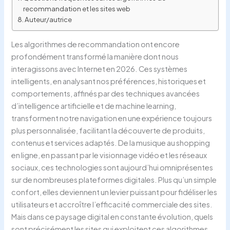
recommandation et les sites web
Auteur/autrice
Les algorithmes de recommandation ont encore
profondément transformé la manière dont nous
interagissons avec Internet en 2026. Ces systèmes
intelligents, en analysant nos préférences, historiques et
comportements, affinés par des techniques avancées
d’intelligence artificielle et de machine learning,
transforment notre navigation en une expérience toujours
plus personnalisée, facilitant la découverte de produits,
contenus et services adaptés. De la musique au shopping
en ligne, en passant par le visionnage vidéo et les réseaux
sociaux, ces technologies sont aujourd’hui omniprésentes
sur de nombreuses plateformes digitales. Plus qu’un simple
confort, elles deviennent un levier puissant pour fidéliser les
utilisateurs et accroître l’efficacité commerciale des sites.
Mais dans ce paysage digital en constante évolution, quels
sont précisément les sites qui exploitent ces algorithmes