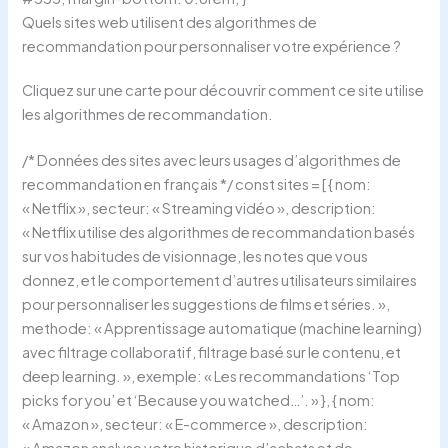
Quels sites web utilisent des algorithmes de
recommandation pour personnaliser votre expérience ?
Cliquez sur une carte pour découvrir comment ce site utilise
les algorithmes de recommandation.
/* Données des sites avec leurs usages d’algorithmes de
recommandation en français */ const sites = [ { nom:
« Netflix », secteur: « Streaming vidéo », description:
« Netflix utilise des algorithmes de recommandation basés
sur vos habitudes de visionnage, les notes que vous
donnez, et le comportement d’autres utilisateurs similaires
pour personnaliser les suggestions de films et séries. »,
methode: « Apprentissage automatique (machine learning)
avec filtrage collaboratif, filtrage basé sur le contenu, et
deep learning. », exemple: « Les recommandations ‘Top
picks for you’ et ‘Because you watched…’. » }, { nom:
« Amazon », secteur: « E-commerce », description:
« Amazon analyse votre historique d’achats et de