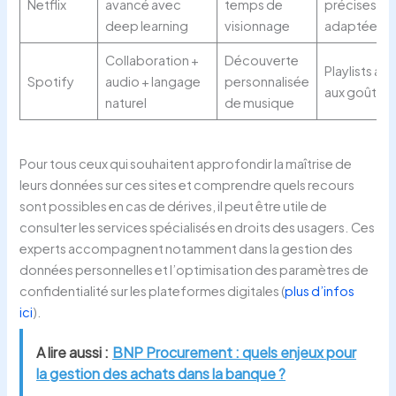
Netflix
avancé avec
temps de
précises et
deep learning
visionnage
adaptées
Collaboration +
Découverte
Playlists a
Spotify
audio + langage
personnalisée
aux goûts
naturel
de musique
Pour tous ceux qui souhaitent approfondir la maîtrise de
leurs données sur ces sites et comprendre quels recours
sont possibles en cas de dérives, il peut être utile de
consulter les services spécialisés en droits des usagers. Ces
experts accompagnent notamment dans la gestion des
données personnelles et l’optimisation des paramètres de
confidentialité sur les plateformes digitales (
plus d’infos
ici
).
A lire aussi :
BNP Procurement : quels enjeux pour
la gestion des achats dans la banque ?