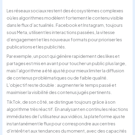
Les réseaux sociaux restent des écosystèmes complexes
où les algorithmes modèlent fortement le contenu visible
dans le flux d’actualités. Facebook et Instagram, toujours
sous Meta, utilisent les interactions passées, la vitesse
d’engagement et les nouveaux formats pour prioriser les
publications et les publicités.
Par exemple, un post qui génère rapidement des likes et
partages est mis en avant pour toucher un public plus large,
mais l’algorithme a été ajusté pour mieux limiter la diffusion
de contenus problématiques ou de faible qualité.
L’objectif reste double : augmenter le temps passé et
maximiser la visibilité des contenus jugés pertinents.
TikTok, de son côté, se distingue toujours grâce à son
algorithme très réactif. En analysant en continu les réactions
immédiates de l’utilisateur aux vidéos, la plateforme ajuste
instantanément le flux pour correspondre aux centres
d’intérêt et aux tendances du moment, avec des capacités