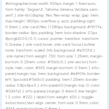
#infographie { max-width: 900px; margin: 1.5rem auto;
font-family: ‘Segoe UI’, Tahoma, Geneva, Verdana, sans-
serif; } .site-list { display: flex; flex-wrap: wrap; gap: 1rem;
max-height: 1800px; overflow-y: auto; padding-right:
0.5rem; } .site-card { flex: 1 1 280px; background: #f5f7fa;
border-radius: 8px; padding: 1rem; box-shadow: 0 3px
8px rgb(0 0 0 / 0.1); cursor: pointer; transition: transform
0.2s ease; } .site-card:hover,.site-card:focus { outline:
none; transform: scale(1.04); background: #e3f2fd; }
.site-name { font-weight: 700; font-size: 1.25rem; margin-
bottom: 0.25rem; color: #1565c0; } .site-sector { font-
style: italic; color: #555; margin-bottom: 0.5rem; } .info-
panel { margin-top: 1rem; background: #e8f0fe; border-
left: 5px solid #1565c0; padding: 1rem 1.25rem; border-
radius: 0 8px 8px 0; } .info-panel h3 { margin-top: 0; color:
#0d47a1; } .info-panel p { margin: 0.4rem 0; line-height:
1.3; color: #222; } .label { font-weight: 600; } .toggle-
instructions { text-align: center; font-size: 0.9rem; color:
#555; margin-bottom: 0.8rem; }