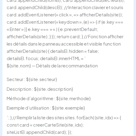
card.appendChild(descEl); // Interaction clavier et souris
card.addEventListener(« click », => afficherDetails(site));
card.addEventListener(« keydown », (e) => { if (e.key ===
« Enter » || e.key === » « ) { e.preventDefault;
afficherDetails(site); } }); return card; } // Fonction afficher
les détails dans le panneau accessible et visible function
afficherDetails(site) { detailsEl.hidden = false;
detailsEl.focus; detailsEl.innerHTML = `
${site.nom} — Détails de la recommandation
Secteur :
${site.secteur}
Description :
${site.description}
Méthode d’algorithme :
${site.methode}
Exemple d’utilisation :
${site.exemple}
`; } // Remplir la liste des sites sites.forEach( (site, idx) => {
const card = creerCarteSite(site, idx);
siteListEl.appendChild(card); });