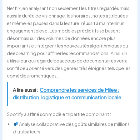
Netflix, en analysant non seulement les titres regardés mais
aussi la durée de visionnage, les horaires, notes attribuées
et même les pauses dans la lecture, réussit à maintenir un
engagement élevé. Les modèles prédictifs se basent
désormais sur des volumes de données encore plus
importants et intègrent les nouveautés algorithmiques du
deep learning pour affiner les recommandations. Ainsi, un
utilisateur qui regarde beaucoup de documentaires verra
son fil peu orienté vers des genres très éloignés tels que les
comédies romantiques.
A lire aussi :
Comprendre les services de Milee :
distribution, logistique et communication locale
Spotify a affiné son modèle tripartite combinant :
Analyse collaborative des goûts similaires de millions
d’utilisateurs.