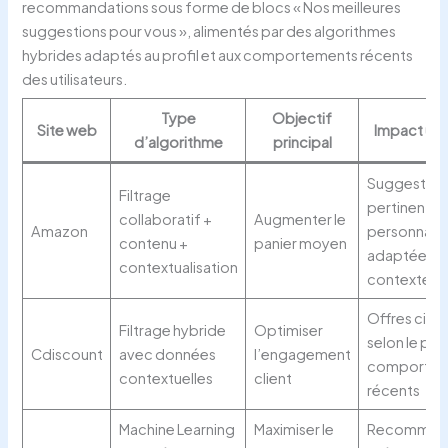
recommandations sous forme de blocs « Nos meilleures
suggestions pour vous », alimentés par des algorithmes
hybrides adaptés au profil et aux comportements récents
des utilisateurs.
Type
Objectif
Site web
Impact util
d’algorithme
principal
Suggestion
Filtrage
pertinentes
collaboratif +
Augmenter le
Amazon
personnalis
contenu +
panier moyen
adaptées a
contextualisation
contexte
Offres cibl
Filtrage hybride
Optimiser
selon le prof
Cdiscount
avec données
l’engagement
comportem
contextuelles
client
récents
Machine Learning
Maximiser le
Recommand