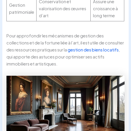
Conservation et
Assure une
Gestion
valorisation des œuvres
croissance à
patrimoniale
d’art
long terme
Pour approfondir les mécanismes de gestion des
collections et de la fortune liée à l’art, il est utile de consulter
des ressources pratiques sur la
gestion des biens locatifs
,
qui apporte des astuces pour optimiser ses actifs
immobiliers et artistiques.