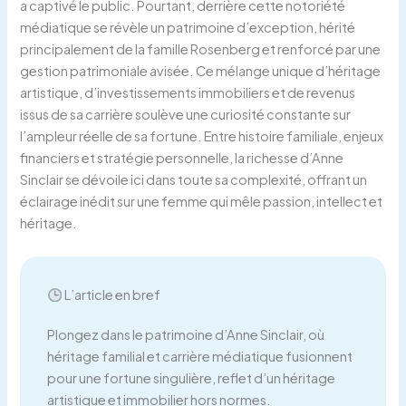
a captivé le public. Pourtant, derrière cette notoriété
médiatique se révèle un patrimoine d’exception, hérité
principalement de la famille Rosenberg et renforcé par une
gestion patrimoniale avisée. Ce mélange unique d’héritage
artistique, d’investissements immobiliers et de revenus
issus de sa carrière soulève une curiosité constante sur
l’ampleur réelle de sa fortune. Entre histoire familiale, enjeux
financiers et stratégie personnelle, la richesse d’Anne
Sinclair se dévoile ici dans toute sa complexité, offrant un
éclairage inédit sur une femme qui mêle passion, intellect et
héritage.
L’article en bref
Plongez dans le patrimoine d’Anne Sinclair, où
héritage familial et carrière médiatique fusionnent
pour une fortune singulière, reflet d’un héritage
artistique et immobilier hors normes.