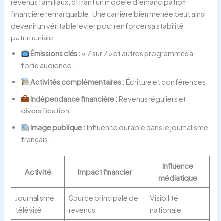
revenus familiaux, offrant un modèle d’émancipation
financière remarquable. Une carrière bien menée peut ainsi
devenir un véritable levier pour renforcer sa stabilité
patrimoniale.
Émissions clés :
« 7 sur 7 » et autres programmes à
forte audience.
Activités complémentaires :
Écriture et conférences.
Indépendance financière :
Revenus réguliers et
diversification.
Image publique :
Influence durable dans le journalisme
français.
Influence
Activité
Impact financier
médiatique
Journalisme
Source principale de
Visibilité
télévisé
revenus
nationale