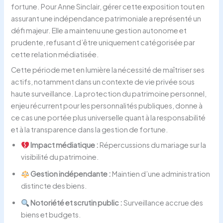
fortune. Pour Anne Sinclair, gérer cette exposition tout en
assurant une indépendance patrimoniale a représenté un
défi majeur. Elle a maintenu une gestion autonome et
prudente, refusant d’être uniquement catégorisée par
cette relation médiatisée.
Cette période met en lumière la nécessité de maîtriser ses
actifs, notamment dans un contexte de vie privée sous
haute surveillance. La protection du patrimoine personnel,
enjeu récurrent pour les personnalités publiques, donne à
ce cas une portée plus universelle quant à la responsabilité
et à la transparence dans la gestion de fortune.
Impact médiatique :
Répercussions du mariage sur la
visibilité du patrimoine.
Gestion indépendante :
Maintien d’une administration
distincte des biens.
Notoriété et scrutin public :
Surveillance accrue des
biens et budgets.