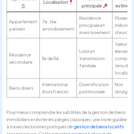
Localisation
principale
estimée
Résidence
Plusieurs
Appartement
7e, 16e
principale et
millions
parisien
arrondissement
investissement
d’euros
Valeur
Loisir et
élevée
Résidence
Île de Ré
transmission
compte
secondaire
familiale
tenu de l
localisat
International
Diversification
Non
Biens divers
(hors France)
patrimoniale
divulgué
Pour mieux comprendre les subtilités de la gestion de biens
immobiliers et éviter les pièges classiques, une visite guidée
à travers les bonnes pratiques de
gestion de biens locatifs
sera précieuse. Cette expertise permet à chacun de