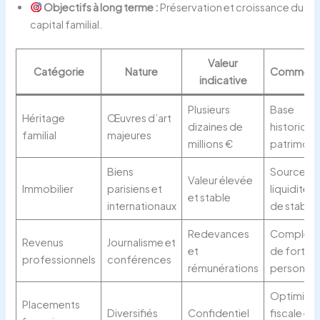
Objectifs à long terme :
Préservation et croissance du
capital familial.
Valeur
Catégorie
Nature
Commenta
indicative
Plusieurs
Base
Héritage
Œuvres d’art
dizaines de
historique
familial
majeures
millions €
patrimoin
Biens
Source d
Valeur élevée
Immobilier
parisiens et
liquidités 
et stable
internationaux
de stabilit
Redevances
Complém
Revenus
Journalisme et
et
de fortun
professionnels
conférences
rémunérations
personnel
Optimisat
Placements
Diversifiés
Confidentiel
fiscale et