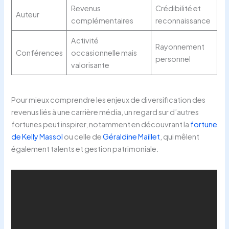
Revenus
Crédibilité et
Auteur
complémentaires
reconnaissance
Activité
Rayonnement
Conférences
occasionnelle mais
personnel
valorisante
Pour mieux comprendre les enjeux de diversification des
revenus liés à une carrière média, un regard sur d’autres
fortunes peut inspirer, notamment en découvrant la
fortune
de Kelly Massol
ou celle de
Géraldine Maillet
, qui mêlent
également talents et gestion patrimoniale.