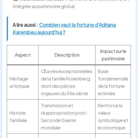
intégrée au patrimoine global.
A lire aussi :
Combien vaut la fortune d’Adriana
Karembeu aujourd’hui ?
Impact sur le
Aspect
Description
patrimoine
Œuvres exceptionnelles
Base
Héritage
de la famille Rosenberg,
fondamentale
artistique
dont des pièces
de la fortune
majeures du XXe siècle
estimée
Transmission et
Renforce la
Histoire
réappropriation post-
valeur
familiale
Seconde Guerre
symbolique et
mondiale
économique