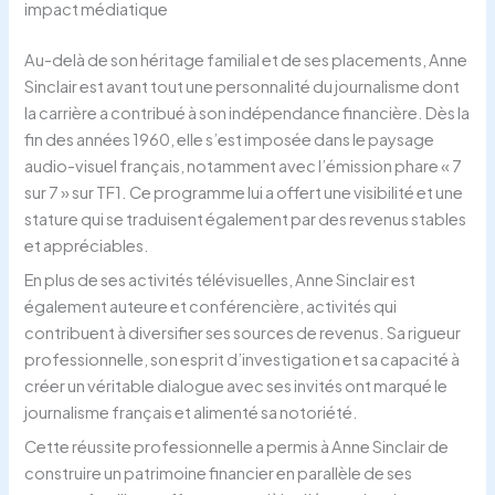
impact médiatique
Au-delà de son héritage familial et de ses placements, Anne
Sinclair est avant tout une personnalité du journalisme dont
la carrière a contribué à son indépendance financière. Dès la
fin des années 1960, elle s’est imposée dans le paysage
audio-visuel français, notamment avec l’émission phare « 7
sur 7 » sur TF1. Ce programme lui a offert une visibilité et une
stature qui se traduisent également par des revenus stables
et appréciables.
En plus de ses activités télévisuelles, Anne Sinclair est
également auteure et conférencière, activités qui
contribuent à diversifier ses sources de revenus. Sa rigueur
professionnelle, son esprit d’investigation et sa capacité à
créer un véritable dialogue avec ses invités ont marqué le
journalisme français et alimenté sa notoriété.
Cette réussite professionnelle a permis à Anne Sinclair de
construire un patrimoine financier en parallèle de ses