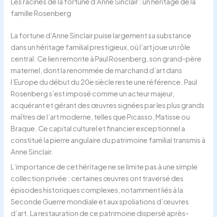
Les racines de la fortune d’Anne Sinclair : un héritage de la
famille Rosenberg
La fortune d’Anne Sinclair puise largement sa substance
dans un héritage familial prestigieux, où l’art joue un rôle
central. Ce lien remonte à Paul Rosenberg, son grand-père
maternel, dont la renommée de marchand d’art dans
l’Europe du début du 20e siècle reste une référence. Paul
Rosenberg s’est imposé comme un acteur majeur,
acquérant et gérant des œuvres signées par les plus grands
maîtres de l’art moderne, telles que Picasso, Matisse ou
Braque. Ce capital culturel et financier exceptionnel a
constitué la pierre angulaire du patrimoine familial transmis à
Anne Sinclair.
L’importance de cet héritage ne se limite pas à une simple
collection privée : certaines œuvres ont traversé des
épisodes historiques complexes, notamment liés à la
Seconde Guerre mondiale et aux spoliations d’œuvres
d’art. La restauration de ce patrimoine dispersé après-