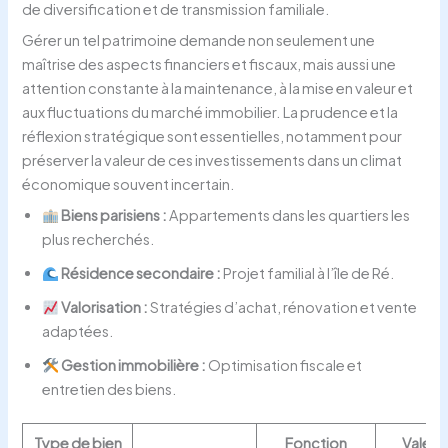
de diversification et de transmission familiale.
Gérer un tel patrimoine demande non seulement une
maîtrise des aspects financiers et fiscaux, mais aussi une
attention constante à la maintenance, à la mise en valeur et
aux fluctuations du marché immobilier. La prudence et la
réflexion stratégique sont essentielles, notamment pour
préserver la valeur de ces investissements dans un climat
économique souvent incertain.
Biens parisiens :
Appartements dans les quartiers les
plus recherchés.
Résidence secondaire :
Projet familial à l’île de Ré.
Valorisation :
Stratégies d’achat, rénovation et vente
adaptées.
Gestion immobilière :
Optimisation fiscale et
entretien des biens.
Type de bien
Fonction
Valeur