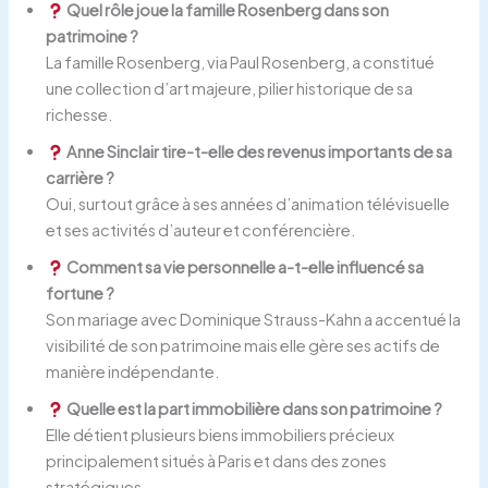
Quel rôle joue la famille Rosenberg dans son
patrimoine ?
La famille Rosenberg, via Paul Rosenberg, a constitué
une collection d’art majeure, pilier historique de sa
richesse.
Anne Sinclair tire-t-elle des revenus importants de sa
carrière ?
Oui, surtout grâce à ses années d’animation télévisuelle
et ses activités d’auteur et conférencière.
Comment sa vie personnelle a-t-elle influencé sa
fortune ?
Son mariage avec Dominique Strauss-Kahn a accentué la
visibilité de son patrimoine mais elle gère ses actifs de
manière indépendante.
Quelle est la part immobilière dans son patrimoine ?
Elle détient plusieurs biens immobiliers précieux
principalement situés à Paris et dans des zones
stratégiques.