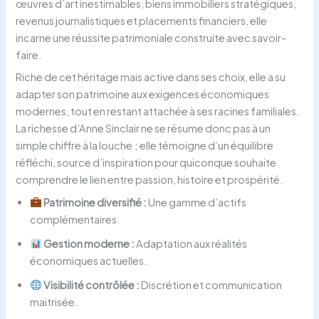
œuvres d’art inestimables, biens immobiliers stratégiques,
revenus journalistiques et placements financiers, elle
incarne une réussite patrimoniale construite avec savoir-
faire.
Riche de cet héritage mais active dans ses choix, elle a su
adapter son patrimoine aux exigences économiques
modernes, tout en restant attachée à ses racines familiales.
La richesse d’Anne Sinclair ne se résume donc pas à un
simple chiffre à la louche ; elle témoigne d’un équilibre
réfléchi, source d’inspiration pour quiconque souhaite
comprendre le lien entre passion, histoire et prospérité.
Patrimoine diversifié :
Une gamme d’actifs
complémentaires.
Gestion moderne :
Adaptation aux réalités
économiques actuelles.
Visibilité contrôlée :
Discrétion et communication
maitrisée.