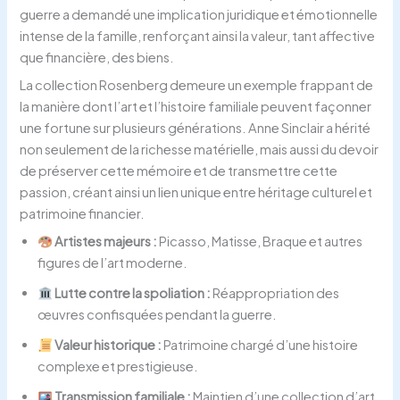
guerre a demandé une implication juridique et émotionnelle
intense de la famille, renforçant ainsi la valeur, tant affective
que financière, des biens.
La collection Rosenberg demeure un exemple frappant de
la manière dont l’art et l’histoire familiale peuvent façonner
une fortune sur plusieurs générations. Anne Sinclair a hérité
non seulement de la richesse matérielle, mais aussi du devoir
de préserver cette mémoire et de transmettre cette
passion, créant ainsi un lien unique entre héritage culturel et
patrimoine financier.
Artistes majeurs :
Picasso, Matisse, Braque et autres
figures de l’art moderne.
Lutte contre la spoliation :
Réappropriation des
œuvres confisquées pendant la guerre.
Valeur historique :
Patrimoine chargé d’une histoire
complexe et prestigieuse.
Transmission familiale :
Maintien d’une collection d’art