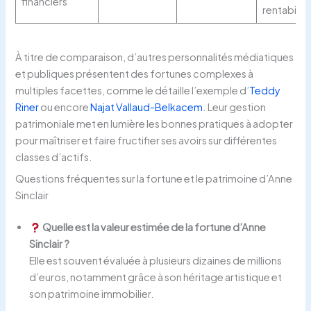
financiers
rentabilité
À titre de comparaison, d’autres personnalités médiatiques
et publiques présentent des fortunes complexes à
multiples facettes, comme le détaille l’exemple d’
Teddy
Riner
ou encore
Najat Vallaud-Belkacem
. Leur gestion
patrimoniale met en lumière les bonnes pratiques à adopter
pour maîtriser et faire fructifier ses avoirs sur différentes
classes d’actifs.
Questions fréquentes sur la fortune et le patrimoine d’Anne
Sinclair
Quelle est la valeur estimée de la fortune d’Anne
Sinclair ?
Elle est souvent évaluée à plusieurs dizaines de millions
d’euros, notamment grâce à son héritage artistique et
son patrimoine immobilier.