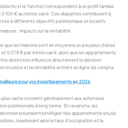
sidents et le Tanchet correspondent à un profil familial
n à 5 100 € au mètre carré. Ces disparités contribuent à
ptée à différents objectifs patrimoniaux et locatifs.
isons : impacts sur la rentabilité
oter que les maisons sont en moyenne un peu plus chères
 et 5 078 € par mètre carré, alors que les appartements
tte distinction influence directement la décision
n locative et la rentabilité entrent en ligne de compte.
 meilleure pour vos investissements en 2026
ce plus vaste convient généralement aux acheteurs
tion patrimoniale à long terme. En revanche, les
saisonnier pourraient privilégier des appartements situés
sibles, maximisant ainsi le taux d’occupation et la