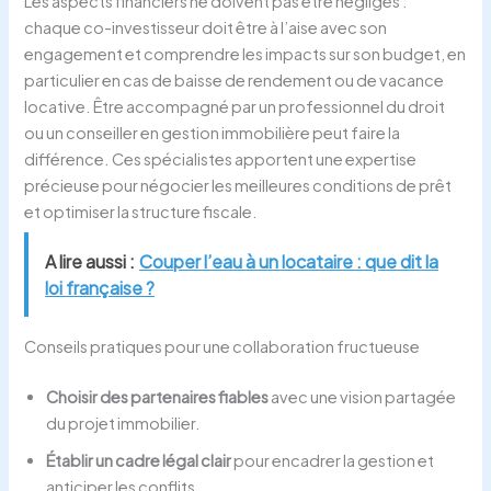
Les aspects financiers ne doivent pas être négligés :
chaque co-investisseur doit être à l’aise avec son
engagement et comprendre les impacts sur son budget, en
particulier en cas de baisse de rendement ou de vacance
locative. Être accompagné par un professionnel du droit
ou un conseiller en gestion immobilière peut faire la
différence. Ces spécialistes apportent une expertise
précieuse pour négocier les meilleures conditions de prêt
et optimiser la structure fiscale.
A lire aussi :
Couper l’eau à un locataire : que dit la
loi française ?
Conseils pratiques pour une collaboration fructueuse
Choisir des partenaires fiables
avec une vision partagée
du projet immobilier.
Établir un cadre légal clair
pour encadrer la gestion et
anticiper les conflits.