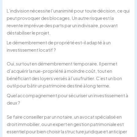
L’indivision nécessite l’unanimité pour toute décision, ce qui
peut provoquer des blocages. Un autre risque est la
revente imprévue des parts par un indivisaire, pouvant
déstabiliser le projet.
Le démembrement de propriété est-il adapté à un
investissement locatif ?
Oui, surtout en démembrement temporaire. Il permet
d’acquérir la nue-propriété à moindre coût, tout en
bénéficiant des loyers versés à l’usufruitier. C’est un bon
outil pour bâtir un patrimoine destiné à long terme.
Quel accompagnement pour sécuriser un investissement à
deux ?
Se faire conseiller par un notaire, un avocat spécialisé en
droit immobilier, ou un expert en gestion patrimoniale est
essentiel pour bien choisir la structure juridique et anticiper