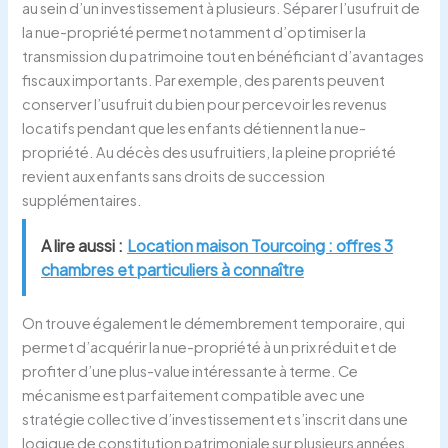
au sein d’un investissement à plusieurs. Séparer l’usufruit de
la nue-propriété permet notamment d’optimiser la
transmission du patrimoine tout en bénéficiant d’avantages
fiscaux importants. Par exemple, des parents peuvent
conserver l’usufruit du bien pour percevoir les revenus
locatifs pendant que les enfants détiennent la nue-
propriété. Au décès des usufruitiers, la pleine propriété
revient aux enfants sans droits de succession
supplémentaires.
A lire aussi :
Location maison Tourcoing : offres 3
chambres et particuliers à connaître
On trouve également le démembrement temporaire, qui
permet d’acquérir la nue-propriété à un prix réduit et de
profiter d’une plus-value intéressante à terme. Ce
mécanisme est parfaitement compatible avec une
stratégie collective d’investissement et s’inscrit dans une
logique de constitution patrimoniale sur plusieurs années.