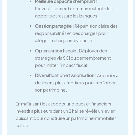
Meilleure capacité d’emprunt :
L’investissement commun multiplie les
apports et rassure les banques.
Gestion partagée :
Répartition claire des
responsabilités et des charges pour
alléger la charge individuelle.
Optimisation fiscale :
Déployer des
stratégies via SCI ou démembrement
pour limiter l’impact fiscal.
Diversification et valorisation :
Accéder à
des biens plus ambitieux pour renforcer
son patrimoine.
En maîtrisant les aspects juridiques et financiers,
investir à plusieurs dans un 2 hall se révèle un levier
puissant pour construire un patrimoine immobilier
solide.