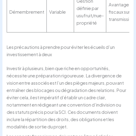
Gestion
Avantages
définie par
Démembrement
Variable
fiscaux sur
usufruit/nue-
transmission
propriété
Les précautions à prendre pour éviter les écueils d’un
investissement à deux
Investir à plusieurs, bien que riche en opportunités,
nécessite une préparation rigoureuse. La divergence de
vision entre associés est l’un des pièges majeurs, pouvant
entraîner des blocages ou dégradation des relations. Pour
éviter cela, il est impératif d’établir un cadre clair,
notamment en rédigeant une convention d’indivision ou
des statuts précis pour la SCI. Ces documents doivent
inclure la répartition des droits, des obligations et les
modalités de sortie du projet.