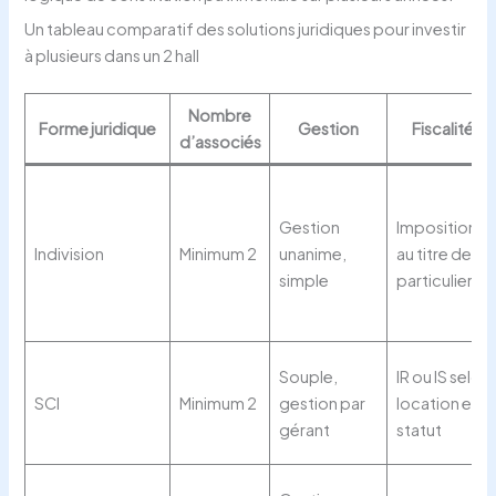
Un tableau comparatif des solutions juridiques pour investir
à plusieurs dans un 2 hall
Nombre
Forme juridique
Gestion
Fiscalité
d’associés
Gestion
Imposition
Indivision
Minimum 2
unanime,
au titre des
simple
particuliers
Souple,
IR ou IS selon
SCI
Minimum 2
gestion par
location et
gérant
statut