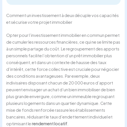
Comment un investissement à deux décuple vos capacités
et sécurise votre projet immobilier
Opter pour l’investissement immobilier en commun permet
de cumuler les ressources financières, ce qui ne se limite pas
à un simple partage du coût. Le regroupement des apports
personnels facilite l’obtention d’un prêt immobilier plus
conséquent, et dans un contexte de hausse des taux
d’intérêt, cette force collective est cruciale pour négocier
des conditions avantageuses. Par exemple, deux
indivisaires disposant chacun de 20 000 euros d’apport
peuvent envisager un achat d’un bien immobiliser de bien
plus grande envergure, comme un immeuble regroupant
plusieurs logements dans un quartier dynamique. Cette
mise de fonds renforcée rassure les établissements
bancaires, réduisant le taux d’endettement individuel et
optimisant le
rendement locatif
.