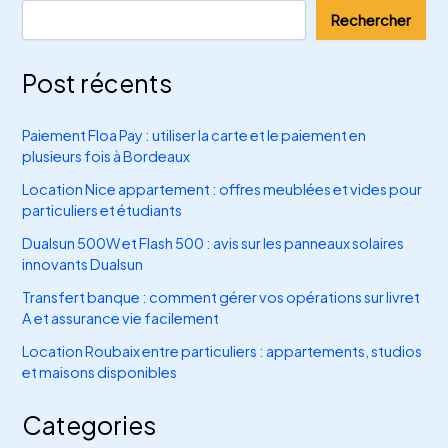
Rechercher
Post récents
Paiement Floa Pay : utiliser la carte et le paiement en
plusieurs fois à Bordeaux
Location Nice appartement : offres meublées et vides pour
particuliers et étudiants
Dualsun 500W et Flash 500 : avis sur les panneaux solaires
innovants Dualsun
Transfert banque : comment gérer vos opérations sur livret
A et assurance vie facilement
Location Roubaix entre particuliers : appartements, studios
et maisons disponibles
Categories