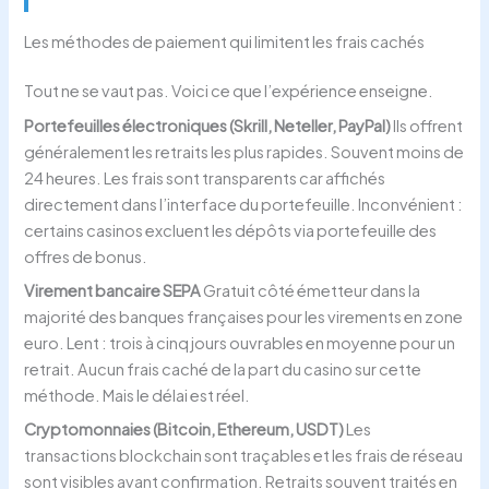
Les méthodes de paiement qui limitent les frais cachés
Tout ne se vaut pas. Voici ce que l’expérience enseigne.
Portefeuilles électroniques (Skrill, Neteller, PayPal)
Ils offrent
généralement les retraits les plus rapides. Souvent moins de
24 heures. Les frais sont transparents car affichés
directement dans l’interface du portefeuille. Inconvénient :
certains casinos excluent les dépôts via portefeuille des
offres de bonus.
Virement bancaire SEPA
Gratuit côté émetteur dans la
majorité des banques françaises pour les virements en zone
euro. Lent : trois à cinq jours ouvrables en moyenne pour un
retrait. Aucun frais caché de la part du casino sur cette
méthode. Mais le délai est réel.
Cryptomonnaies (Bitcoin, Ethereum, USDT)
Les
transactions blockchain sont traçables et les frais de réseau
sont visibles avant confirmation. Retraits souvent traités en