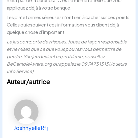
n’est pas de la paranoïa. C’est le même réflexe que vous
appliquez déjà à votre banque.
Les plateformes sérieuses n’ont rien à cacher sur ces points.
Celles qui esquivent ces informations vous disent déjà
quelque chose d’important.
Le jeu comporte des risques. Jouez de façon responsable
et ne misez que ce que vous pouvez vous permettre de
perdre. Si le jeu devient un problème, consultez
BeGambleAware.org ou appelez le 09 74 75 13 13 (Joueurs
Info Service).
Auteur/autrice
JoshnyelleRfj