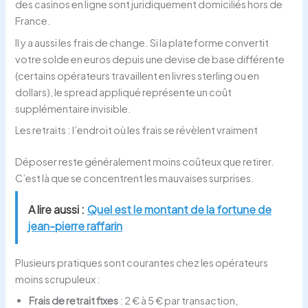
des casinos en ligne sont juridiquement domiciliés hors de
France.
Il y a aussi les frais de change. Si la plateforme convertit
votre solde en euros depuis une devise de base différente
(certains opérateurs travaillent en livres sterling ou en
dollars), le spread appliqué représente un coût
supplémentaire invisible.
Les retraits : l’endroit où les frais se révèlent vraiment
Déposer reste généralement moins coûteux que retirer.
C’est là que se concentrent les mauvaises surprises.
A lire aussi :
Quel est le montant de la fortune de
jean-pierre raffarin
Plusieurs pratiques sont courantes chez les opérateurs
moins scrupuleux :
Frais de retrait fixes
: 2 € à 5 € par transaction,