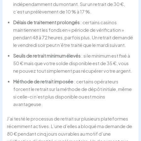
indépendamment du montant. Sur un retrait de 30 €,
c’est un prélèvement de 10 % à 17 %.
Délais de traitement prolongés
: certains casinos
maintiennent les fonds en « période de vérification »
pendant 48 à 72 heures, parfois plus. Un retrait demandé
le vendredi soir peut n’être traité que le mardi suivant.
Seuils de retrait minimum élevés
: si le minimum est fixé à
50 € mais que votre solde disponible est de 35 €, vous
ne pouvez tout simplement pas récupérer votre argent.
Méthode de retrait imposée
: certains opérateurs
forcent le retrait sur la méthode de dépôt initiale, même
si celle-ci n’est plus disponible ou est moins
avantageuse.
J’ai testé le processus de retrait sur plusieurs plateformes
récemment actives. L’une d’elles a bloqué ma demande de
80 € pendant cinq jours ouvrables au motif d’une