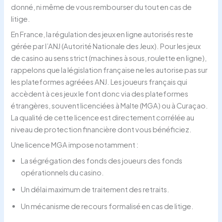
donné, ni même de vous rembourser du tout en cas de
litige.
En France, la régulation des jeux en ligne autorisés reste
gérée par l’ANJ (Autorité Nationale des Jeux). Pour les jeux
de casino au sens strict (machines à sous, roulette en ligne),
rappelons que la législation française ne les autorise pas sur
les plateformes agréées ANJ. Les joueurs français qui
accèdent à ces jeux le font donc via des plateformes
étrangères, souvent licenciées à Malte (MGA) ou à Curaçao.
La qualité de cette licence est directement corrélée au
niveau de protection financière dont vous bénéficiez.
Une licence MGA impose notamment :
La ségrégation des fonds des joueurs des fonds
opérationnels du casino.
Un délai maximum de traitement des retraits.
Un mécanisme de recours formalisé en cas de litige.