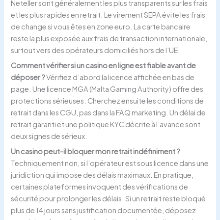
Neteller sont généralement les plus transparents sur les frais
et les plus rapides en retrait. Le virement SEPA évite les frais
de change si vous êtes en zone euro. La carte bancaire
reste la plus exposée aux frais de transaction internationale,
surtout vers des opérateurs domiciliés hors de l’UE.
Comment vérifier si un casino en ligne est fiable avant de
déposer ?
Vérifiez d’abord la licence affichée en bas de
page. Une licence MGA (Malta Gaming Authority) offre des
protections sérieuses. Cherchez ensuite les conditions de
retrait dans les CGU, pas dans la FAQ marketing. Un délai de
retrait garanti et une politique KYC décrite à l’avance sont
deux signes de sérieux.
Un casino peut-il bloquer mon retrait indéfiniment ?
Techniquement non, si l’opérateur est sous licence dans une
juridiction qui impose des délais maximaux. En pratique,
certaines plateformes invoquent des vérifications de
sécurité pour prolonger les délais. Si un retrait reste bloqué
plus de 14 jours sans justification documentée, déposez