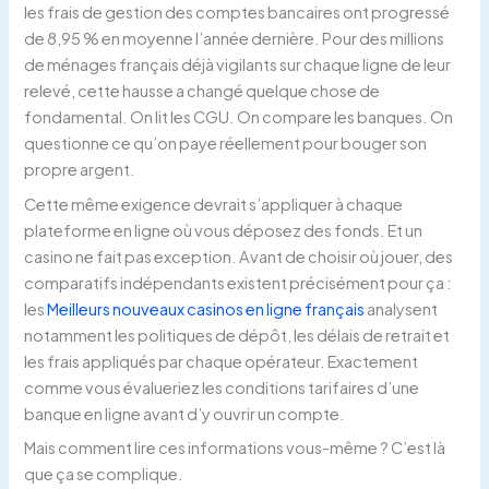
les frais de gestion des comptes bancaires ont progressé
de 8,95 % en moyenne l’année dernière. Pour des millions
de ménages français déjà vigilants sur chaque ligne de leur
relevé, cette hausse a changé quelque chose de
fondamental. On lit les CGU. On compare les banques. On
questionne ce qu’on paye réellement pour bouger son
propre argent.
Cette même exigence devrait s’appliquer à chaque
plateforme en ligne où vous déposez des fonds. Et un
casino ne fait pas exception. Avant de choisir où jouer, des
comparatifs indépendants existent précisément pour ça :
les
Meilleurs nouveaux casinos en ligne français
analysent
notamment les politiques de dépôt, les délais de retrait et
les frais appliqués par chaque opérateur. Exactement
comme vous évalueriez les conditions tarifaires d’une
banque en ligne avant d’y ouvrir un compte.
Mais comment lire ces informations vous-même ? C’est là
que ça se complique.