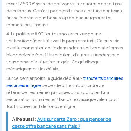
miser 17 500 € avant de pouvoir retirer quoi que ce soit issu
de ce bonus. Ce n’est pas interdit, mais c’est une contrainte
financière réelle que beaucoup de joueurs ignorent au
moment de s’inscrire.
4. La politique KYC
Tout casino sérieux exige une
vérification d’identité avant le premier retrait. Ce qui varie,
c’est le moment où cette demande arrive. Les plateformes
bien gérées le font à l’inscription ; d’autres attendent que
vous demandiez à retirer un gain. Ce qui allonge
mécaniquement les délais.
Sur ce dernier point, le guide dédié aux
transferts bancaires
sécurisés en ligne
de ce site offre un bon cadre de
référence : les mêmes principes qui s’appliquent à la
sécurisation d’un virement bancaire classique valent pour
tout mouvement de fonds en ligne.
A lire aussi :
Avis sur carte Zero : que penser de
cette offre bancaire sans frais ?