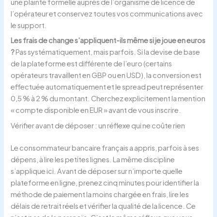
une plainte formelle auprès de l’organisme de licence de
l’opérateur et conservez toutes vos communications avec
le support.
Les frais de change s’appliquent-ils même si je joue en euros
?
Pas systématiquement, mais parfois. Si la devise de base
de la plateforme est différente de l’euro (certains
opérateurs travaillent en GBP ou en USD), la conversion est
effectuée automatiquement et le spread peut représenter
0,5 % à 2 % du montant. Cherchez explicitement la mention
« compte disponible en EUR » avant de vous inscrire.
Vérifier avant de déposer : un réflexe qui ne coûte rien
Le consommateur bancaire français a appris, parfois à ses
dépens, à lire les petites lignes. La même discipline
s’applique ici. Avant de déposer sur n’importe quelle
plateforme en ligne, prenez cinq minutes pour identifier la
méthode de paiement la moins chargée en frais, lire les
délais de retrait réels et vérifier la qualité de la licence. Ce