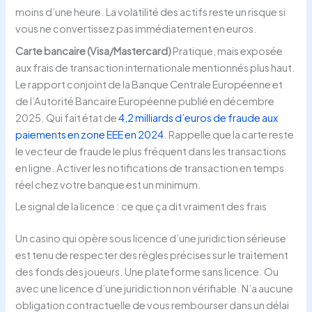
moins d’une heure. La volatilité des actifs reste un risque si
vous ne convertissez pas immédiatement en euros.
Carte bancaire (Visa/Mastercard)
Pratique, mais exposée
aux frais de transaction internationale mentionnés plus haut.
Le rapport conjoint de la Banque Centrale Européenne et
de l’Autorité Bancaire Européenne publié en décembre
2025. Qui fait état de
4,2 milliards d’euros de fraude aux
paiements en zone EEE en 2024
. Rappelle que la carte reste
le vecteur de fraude le plus fréquent dans les transactions
en ligne. Activer les notifications de transaction en temps
réel chez votre banque est un minimum.
Le signal de la licence : ce que ça dit vraiment des frais
Un casino qui opère sous licence d’une juridiction sérieuse
est tenu de respecter des règles précises sur le traitement
des fonds des joueurs. Une plateforme sans licence. Ou
avec une licence d’une juridiction non vérifiable. N’a aucune
obligation contractuelle de vous rembourser dans un délai