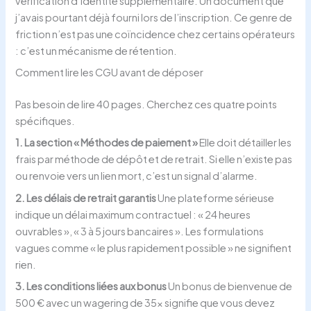
vérification d’identité supplémentaire. Un document que
j’avais pourtant déjà fourni lors de l’inscription. Ce genre de
friction n’est pas une coïncidence chez certains opérateurs
: c’est un mécanisme de rétention.
Comment lire les CGU avant de déposer
Pas besoin de lire 40 pages. Cherchez ces quatre points
spécifiques.
1. La section « Méthodes de paiement »
Elle doit détailler les
frais par méthode de dépôt et de retrait. Si elle n’existe pas
ou renvoie vers un lien mort, c’est un signal d’alarme.
2. Les délais de retrait garantis
Une plateforme sérieuse
indique un délai maximum contractuel : « 24 heures
ouvrables », « 3 à 5 jours bancaires ». Les formulations
vagues comme « le plus rapidement possible » ne signifient
rien.
3. Les conditions liées aux bonus
Un bonus de bienvenue de
500 € avec un wagering de 35x signifie que vous devez