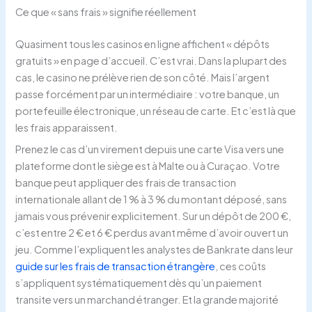
Ce que « sans frais » signifie réellement
Quasiment tous les casinos en ligne affichent « dépôts
gratuits » en page d’accueil. C’est vrai. Dans la plupart des
cas, le casino ne prélève rien de son côté. Mais l’argent
passe forcément par un intermédiaire : votre banque, un
portefeuille électronique, un réseau de carte. Et c’est là que
les frais apparaissent.
Prenez le cas d’un virement depuis une carte Visa vers une
plateforme dont le siège est à Malte ou à Curaçao. Votre
banque peut appliquer des frais de transaction
internationale allant de 1 % à 3 % du montant déposé, sans
jamais vous prévenir explicitement. Sur un dépôt de 200 €,
c’est entre 2 € et 6 € perdus avant même d’avoir ouvert un
jeu. Comme l’expliquent les analystes de Bankrate dans leur
guide sur les frais de transaction étrangère
, ces coûts
s’appliquent systématiquement dès qu’un paiement
transite vers un marchand étranger. Et la grande majorité