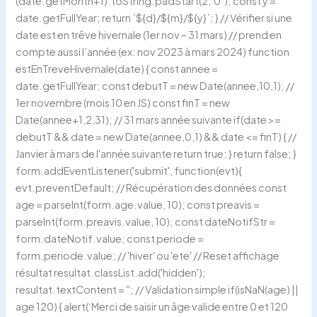
(date.getMonth+1).toString.padStart(2,’0′); const y =
date.getFullYear; return `${d}/${m}/${y}`; } // Vérifier si une
date est en trêve hivernale (1er nov – 31 mars) // prend en
compte aussi l’année (ex: nov 2023 à mars 2024) function
estEnTreveHivernale(date) { const annee =
date.getFullYear; const debutT = new Date(annee,10,1); //
1er novembre (mois 10 en JS) const finT = new
Date(annee+1,2,31); // 31 mars année suivante if(date >=
debutT && date = new Date(annee,0,1) && date <= finT) { //
Janvier à mars de l'année suivante return true; } return false; }
form.addEventListener('submit', function(evt){
evt.preventDefault; // Récupération des données const
age = parseInt(form.age.value, 10); const preavis =
parseInt(form.preavis.value, 10); const dateNotifStr =
form.dateNotif.value; const periode =
form.periode.value; // 'hiver' ou 'ete' // Reset affichage
résultat resultat.classList.add('hidden');
resultat.textContent = ''; // Validation simple if(isNaN(age) ||
age 120) { alert(‘Merci de saisir un âge valide entre 0 et 120