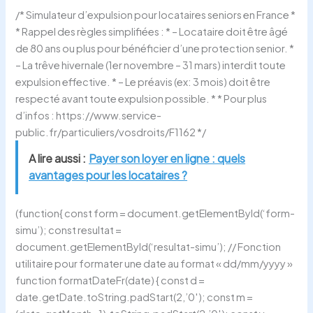
/* Simulateur d’expulsion pour locataires seniors en France *
* Rappel des règles simplifiées : * – Locataire doit être âgé
de 80 ans ou plus pour bénéficier d’une protection senior. *
– La trêve hivernale (1er novembre – 31 mars) interdit toute
expulsion effective. * – Le préavis (ex: 3 mois) doit être
respecté avant toute expulsion possible. * * Pour plus
d’infos : https://www.service-
public.fr/particuliers/vosdroits/F1162 */
A lire aussi :
Payer son loyer en ligne : quels
avantages pour les locataires ?
(function{ const form = document.getElementById(‘form-
simu’); const resultat =
document.getElementById(‘resultat-simu’); // Fonction
utilitaire pour formater une date au format « dd/mm/yyyy »
function formatDateFr(date) { const d =
date.getDate.toString.padStart(2,’0′); const m =