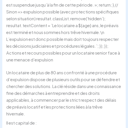
est suspendue jusqu’à la fin de cette période. »; return; } //
Sinon => expulsion possible (avec protections spécifiques
selon situation) resultat.classList.remove(‘hidden’);
resultat.textContent = `Le locataire a ${age} ans, le préavis
est terminé et nous sommes hors trêve hivernale.\n
L’expulsion est donc possible mais doit toujours respecter
les décisions judiciaires et procédures légales.`; }); });
Actions et recours possibles pour un locataire senior face à
une menace d’expulsion
Un locataire de plus de 80 ans confronté à une procédure
d’expulsion dispose de plusieurs outils pour se défendre et
chercher des solutions. La clé réside dans une connaissance
fine des démarches à entreprendre et des droits
applicables, à commencer par le strict respect des délais
de préavis locatif et les protections liées à la trêve
hivernale.
Il est capital de :