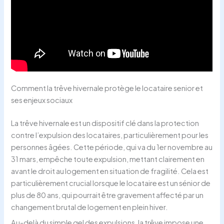
Comment la trêve hivernale protège le locataire senior et
ses enjeux sociaux
La trêve hivernale est un dispositif clé dans la protection
contre l’expulsion des locataires, particulièrement pour les
personnes âgées. Cette période, qui va du 1er novembre au
31 mars, empêche toute expulsion, mettant clairement en
avant le droit au logement en situation de fragilité. Cela est
particulièrement crucial lorsque le locataire est un sénior de
plus de 80 ans, qui pourrait être gravement affecté par un
changement brutal de logement en plein hiver.
Au-delà du simple gel des expulsions, la trêve impose une