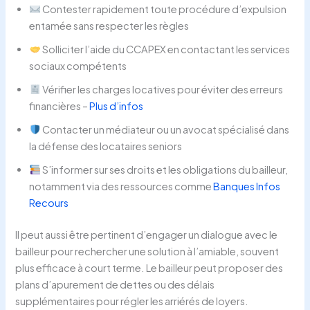
Contester rapidement toute procédure d’expulsion
entamée sans respecter les règles
Solliciter l’aide du CCAPEX en contactant les services
sociaux compétents
Vérifier les charges locatives pour éviter des erreurs
financières –
Plus d’infos
Contacter un médiateur ou un avocat spécialisé dans
la défense des locataires seniors
S’informer sur ses droits et les obligations du bailleur,
notamment via des ressources comme
Banques Infos
Recours
Il peut aussi être pertinent d’engager un dialogue avec le
bailleur pour rechercher une solution à l’amiable, souvent
plus efficace à court terme. Le bailleur peut proposer des
plans d’apurement de dettes ou des délais
supplémentaires pour régler les arriérés de loyers.