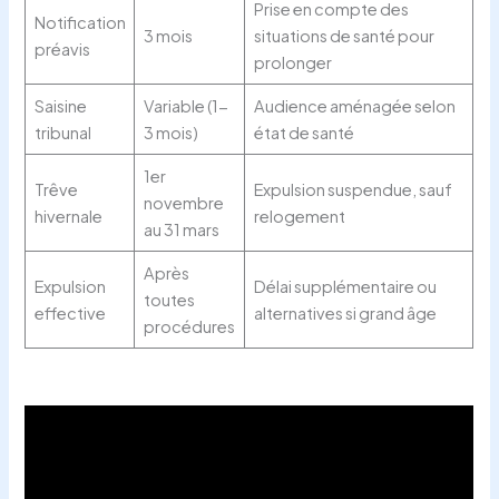
Prise en compte des
Notification
3 mois
situations de santé pour
préavis
prolonger
Saisine
Variable (1-
Audience aménagée selon
tribunal
3 mois)
état de santé
1er
Trêve
Expulsion suspendue, sauf
novembre
hivernale
relogement
au 31 mars
Après
Expulsion
Délai supplémentaire ou
toutes
effective
alternatives si grand âge
procédures