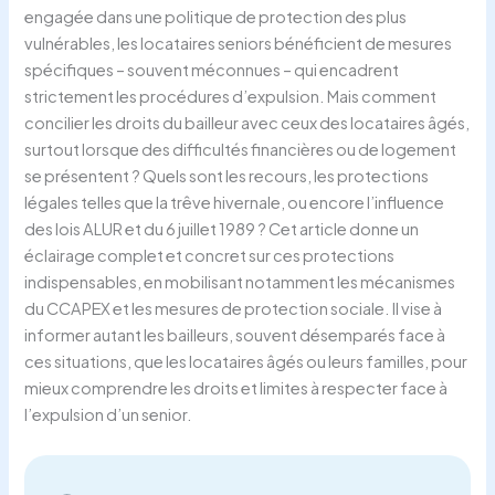
engagée dans une politique de protection des plus
vulnérables, les locataires seniors bénéficient de mesures
spécifiques – souvent méconnues – qui encadrent
strictement les procédures d’expulsion. Mais comment
concilier les droits du bailleur avec ceux des locataires âgés,
surtout lorsque des difficultés financières ou de logement
se présentent ? Quels sont les recours, les protections
légales telles que la trêve hivernale, ou encore l’influence
des lois ALUR et du 6 juillet 1989 ? Cet article donne un
éclairage complet et concret sur ces protections
indispensables, en mobilisant notamment les mécanismes
du CCAPEX et les mesures de protection sociale. Il vise à
informer autant les bailleurs, souvent désemparés face à
ces situations, que les locataires âgés ou leurs familles, pour
mieux comprendre les droits et limites à respecter face à
l’expulsion d’un senior.