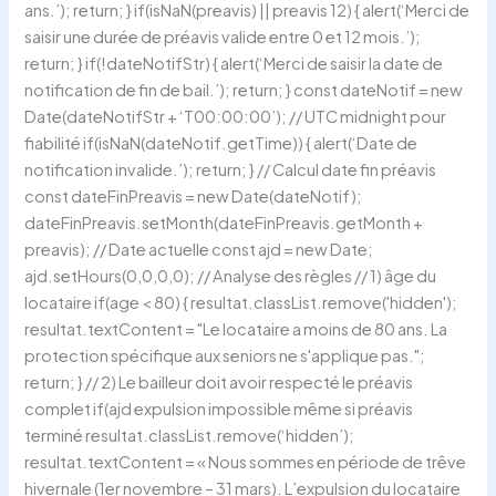
ans.’); return; } if(isNaN(preavis) || preavis 12) { alert(‘Merci de
saisir une durée de préavis valide entre 0 et 12 mois.’);
return; } if(!dateNotifStr) { alert(‘Merci de saisir la date de
notification de fin de bail.’); return; } const dateNotif = new
Date(dateNotifStr + ‘T00:00:00’); // UTC midnight pour
fiabilité if(isNaN(dateNotif.getTime)) { alert(‘Date de
notification invalide.’); return; } // Calcul date fin préavis
const dateFinPreavis = new Date(dateNotif);
dateFinPreavis.setMonth(dateFinPreavis.getMonth +
preavis); // Date actuelle const ajd = new Date;
ajd.setHours(0,0,0,0); // Analyse des règles // 1) âge du
locataire if(age < 80) { resultat.classList.remove('hidden');
resultat.textContent = "Le locataire a moins de 80 ans. La
protection spécifique aux seniors ne s'applique pas.";
return; } // 2) Le bailleur doit avoir respecté le préavis
complet if(ajd expulsion impossible même si préavis
terminé resultat.classList.remove(‘hidden’);
resultat.textContent = « Nous sommes en période de trêve
hivernale (1er novembre – 31 mars). L’expulsion du locataire