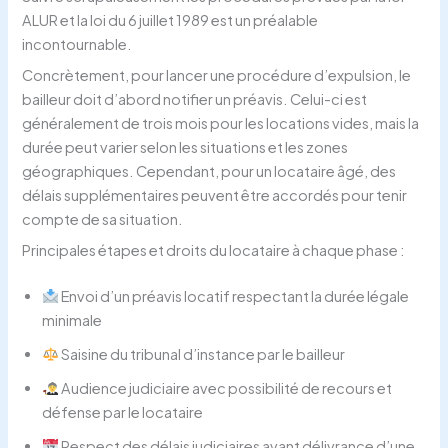
ALUR et la loi du 6 juillet 1989 est un préalable
incontournable.
Concrètement, pour lancer une procédure d’expulsion, le
bailleur doit d’abord notifier un préavis. Celui-ci est
généralement de trois mois pour les locations vides, mais la
durée peut varier selon les situations et les zones
géographiques. Cependant, pour un locataire âgé, des
délais supplémentaires peuvent être accordés pour tenir
compte de sa situation.
Principales étapes et droits du locataire à chaque phase :
Envoi d’un préavis locatif respectant la durée légale
minimale
Saisine du tribunal d’instance par le bailleur
Audience judiciaire avec possibilité de recours et
défense par le locataire
Respect des délais judiciaires avant délivrance d’une