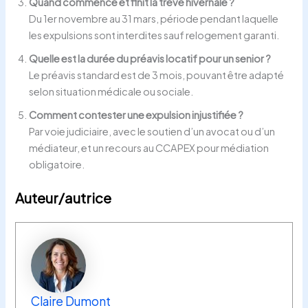
Quand commence et finit la trêve hivernale ?
Du 1er novembre au 31 mars, période pendant laquelle
les expulsions sont interdites sauf relogement garanti.
Quelle est la durée du préavis locatif pour un senior ?
Le préavis standard est de 3 mois, pouvant être adapté
selon situation médicale ou sociale.
Comment contester une expulsion injustifiée ?
Par voie judiciaire, avec le soutien d’un avocat ou d’un
médiateur, et un recours au CCAPEX pour médiation
obligatoire.
Auteur/autrice
Claire Dumont