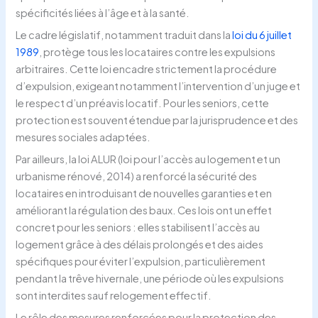
spécificités liées à l’âge et à la santé.
Le cadre législatif, notamment traduit dans la
loi du 6 juillet
1989
, protège tous les locataires contre les expulsions
arbitraires. Cette loi encadre strictement la procédure
d’expulsion, exigeant notamment l’intervention d’un juge et
le respect d’un préavis locatif. Pour les seniors, cette
protection est souvent étendue par la jurisprudence et des
mesures sociales adaptées.
Par ailleurs, la loi ALUR (loi pour l’accès au logement et un
urbanisme rénové, 2014) a renforcé la sécurité des
locataires en introduisant de nouvelles garanties et en
améliorant la régulation des baux. Ces lois ont un effet
concret pour les seniors : elles stabilisent l’accès au
logement grâce à des délais prolongés et des aides
spécifiques pour éviter l’expulsion, particulièrement
pendant la trêve hivernale, une période où les expulsions
sont interdites sauf relogement effectif.
Le rôle des mesures renforcées pour la protection des