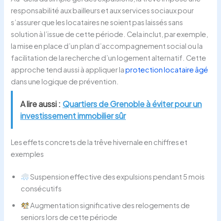
responsabilité aux bailleurs et aux services sociaux pour
s’assurer que les locataires ne soient pas laissés sans
solution à l’issue de cette période. Cela inclut, par exemple,
la mise en place d’un plan d’accompagnement social ou la
facilitation de la recherche d’un logement alternatif. Cette
approche tend aussi à appliquer la
protection locataire âgé
dans une logique de prévention.
A lire aussi :
Quartiers de Grenoble à éviter pour un
investissement immobilier sûr
Les effets concrets de la trêve hivernale en chiffres et
exemples
Suspension effective des expulsions pendant 5 mois
consécutifs
Augmentation significative des relogements de
seniors lors de cette période