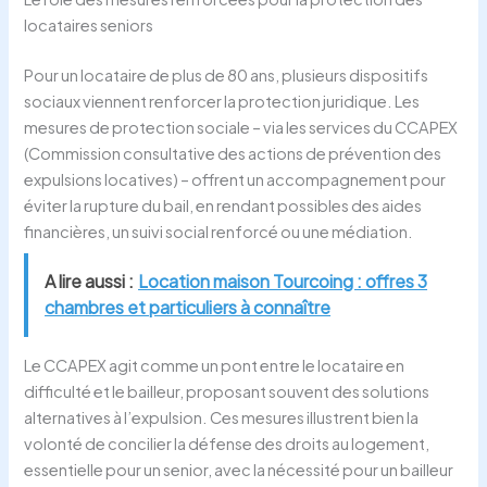
locataires seniors
Pour un locataire de plus de 80 ans, plusieurs dispositifs
sociaux viennent renforcer la protection juridique. Les
mesures de protection sociale – via les services du CCAPEX
(Commission consultative des actions de prévention des
expulsions locatives) – offrent un accompagnement pour
éviter la rupture du bail, en rendant possibles des aides
financières, un suivi social renforcé ou une médiation.
A lire aussi :
Location maison Tourcoing : offres 3
chambres et particuliers à connaître
Le CCAPEX agit comme un pont entre le locataire en
difficulté et le bailleur, proposant souvent des solutions
alternatives à l’expulsion. Ces mesures illustrent bien la
volonté de concilier la défense des droits au logement,
essentielle pour un senior, avec la nécessité pour un bailleur