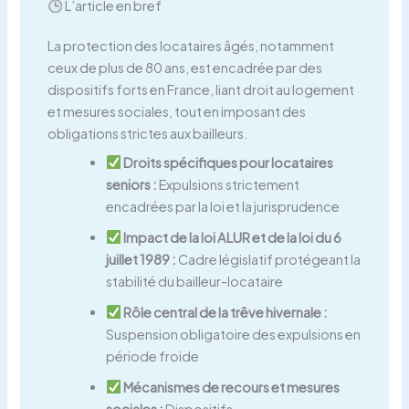
L’article en bref
La protection des locataires âgés, notamment
ceux de plus de 80 ans, est encadrée par des
dispositifs forts en France, liant droit au logement
et mesures sociales, tout en imposant des
obligations strictes aux bailleurs.
Droits spécifiques pour locataires
seniors :
Expulsions strictement
encadrées par la loi et la jurisprudence
Impact de la loi ALUR et de la loi du 6
juillet 1989 :
Cadre législatif protégeant la
stabilité du bailleur-locataire
Rôle central de la trêve hivernale :
Suspension obligatoire des expulsions en
période froide
Mécanismes de recours et mesures
sociales :
Dispositifs