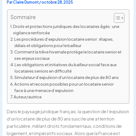
Par
Claire Dumont
/
octobre 28, 2025
Sommaire
Droits et protections juridiques des locataires âgés : une
vigilance renforcée
Les procédures d’expulsion locataire senior : étapes,
délais et obligations pour le bailleur
Comment la trêve hivernale protège le locataire senior et
ses enjeux sociaux
Les obligations et initiatives du bailleur social face aux
locataires seniors en difficulté
Simulateur d’expulsion d’un locataire de plus de 80 ans
Actions et recours possibles pour un locataire senior
face à une menace d’expulsion
Auteur/autrice
Dans le paysage juridique français, la question de l’expulsion
d’un locataire de plus de 80 ans suscite une attention
particulière, mêlant droits fondamentaux, conditions de
logement, et impératifs sociaux. Alors que la France est