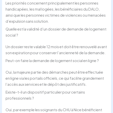
Les priorités concernent principalement les personnes
handicapées, les mal logées, les bénéficiaires du DALO,
ainsi que les personnes victimes de violences ou menacées
d’expulsion sans solution.
Quelle est la validité d’un dossier de demande de logement
social ?
Un dossier reste valable 12 mois et doit être renouvelé avant
son expiration pour conserver l’ancienneté de la demande.
Peut-on faire la demande de logement social en ligne ?
Oui, la majeure partie des démarches peut être effectuée
en ligne via les portails officiels, ce qui facilite grandement
l’accès aux services et le dépôt des justificatifs.
Existe-t-il un dispositif particulier pour certains
professionnels ?
Oui, par exemple les soignants du CHU à Nice bénéficient