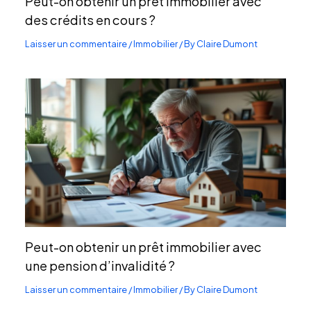
Peut-on obtenir un prêt immobilier avec
des crédits en cours ?
Laisser un commentaire
/
Immobilier
/ By
Claire Dumont
Peut-on obtenir un prêt immobilier avec
une pension d’invalidité ?
Laisser un commentaire
/
Immobilier
/ By
Claire Dumont