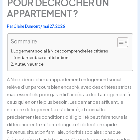
POUR DÉCROCHER UN
APPARTEMENT ?
Par
Claire Dumont
/
mai 27, 2026
Sommaire
Logement social à Nice : comprendre les critères
fondamentaux d’attribution
Auteur/autrice
À Nice, décrocher un appartement en logement social
relève d’un parcours bien encadré, avec des critères stricts
mais essentiels pour garantir l’accès au droit au logement à
ceux qui en ont le plus besoin. Les demandes affluent, le
nombre de logements reste limité, et connaître
précisément les conditions d’éligibilité peut faire toute la
différence entre attente longue et obtention rapide.
Revenus, situation familiale, priorités sociales : chaque
élément pèse dans la balance. Ce guide vous éclaire sur les