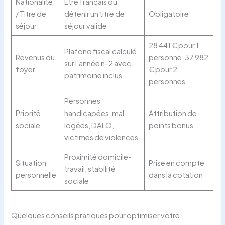
Nationalité
Être français ou
/ Titre de
détenir un titre de
Obligatoire
séjour
séjour valide
28 441 € pour 1
Plafond fiscal calculé
Revenus du
personne, 37 982
sur l’année n-2 avec
foyer
€ pour 2
patrimoine inclus
personnes
Personnes
Priorité
handicapées, mal
Attribution de
sociale
logées, DALO,
points bonus
victimes de violences
Proximité domicile-
Situation
Prise en compte
travail, stabilité
personnelle
dans la cotation
sociale
Quelques conseils pratiques pour optimiser votre