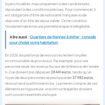
loyers modérés, mais uniquement à des candidatures
répondant à des conditions précises. Pour commencer, il
est obligatoire d’être de nationalité française ou de
disposer d’un titre de séjour valide. Cette condition
fondamentale évite une première étape d’inéligibilité.
A lire aussi :
Quartiers de Rennes à éviter : conseils
pour choisir votre habitation
En 2026, les plafonds de ressources restent un pilier
incontournable du processus. Par exemple, pour une
personne seule, les revenus fiscaux de référence de l’année
n-2 ne doivent pas dépasser
28 441 euros
, tandis qu’un
foyer de deux personnes ne peut excéder
37 982 euros
,
ressources et patrimoine inclus. La prise en compte de ces
éléments est rigoureuse, un point sur lequel les dossiers
sont souvent examinés à la loupe.