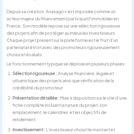
Depuis sa création, Anaxago s’est imposée comme un
acteur majeur du financement participatif immobilier en
France. Son modèle repose sur une sélection rigoureuse
des projets afin de protéger au mieux les investisseurs.
Chaque projet présent sur la plateforme est le fruit d’un
partenariat étroit avec des promoteurs rigoureusement
choisis et évalués.
Le fonctionnement typique se déploie en plusieurs phases :
Sélection rigoureuse :
Analyse financière, légale et
urbanistique des projets ainsi que vérification de la
crédibilité du promoteur.
Présentation détaillée :
Mise à disposition sur le site d’une
fiche complète incluant la nature du projet, son
emplacement, le calendrier, et les objectifs de
rendement.
Investissement :
L’investisseur choisit le montant et