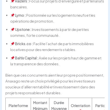
Raizers :
Focus sur projets d’envergure et partenariats
bancaires.
Lymo :
Positionnée sur les logements neufs et les
opérations de promotion.
Upstone :
Investissements à partir de petites
sommes, forte communauté.
Bricks.co :
Facilite l’achat de parts immobilières
locatives pour des rendements stables.
Baltis Capital :
Axée sur les projets haut de gamme et
la transparence des données.
Bien que ces concurrents aient leur propre positionnement,
Anaxago reste un choix privilégié pour les investisseurs
soucieux d’allier rentabilité et investissement dans des
projets responsables et durables.
Montant
Durée
Plateforme
Orientation
Particula
Minimum
Moyenne