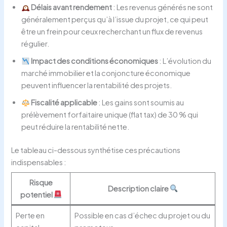
Délais avant rendement
: Les revenus générés ne sont
généralement perçus qu’à l’issue du projet, ce qui peut
être un frein pour ceux recherchant un flux de revenus
régulier.
Impact des conditions économiques
: L’évolution du
marché immobilier et la conjoncture économique
peuvent influencer la rentabilité des projets.
Fiscalité applicable
: Les gains sont soumis au
prélèvement forfaitaire unique (flat tax) de 30 % qui
peut réduire la rentabilité nette.
Le tableau ci-dessous synthétise ces précautions
indispensables :
Risque
Description claire
potentiel
Perte en
Possible en cas d’échec du projet ou du