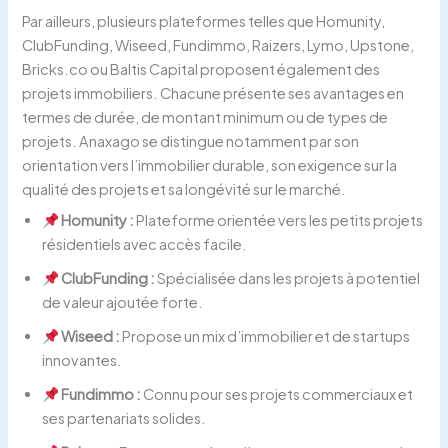
Par ailleurs, plusieurs plateformes telles que Homunity,
ClubFunding, Wiseed, Fundimmo, Raizers, Lymo, Upstone,
Bricks.co ou Baltis Capital proposent également des
projets immobiliers. Chacune présente ses avantages en
termes de durée, de montant minimum ou de types de
projets. Anaxago se distingue notamment par son
orientation vers l’immobilier durable, son exigence sur la
qualité des projets et sa longévité sur le marché.
Homunity :
Plateforme orientée vers les petits projets
résidentiels avec accès facile.
ClubFunding :
Spécialisée dans les projets à potentiel
de valeur ajoutée forte.
Wiseed :
Propose un mix d’immobilier et de startups
innovantes.
Fundimmo :
Connu pour ses projets commerciaux et
ses partenariats solides.