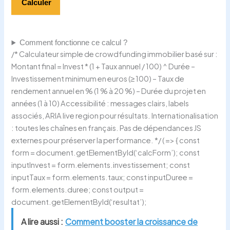
Calculer
Comment fonctionne ce calcul ?
/* Calculateur simple de crowdfunding immobilier basé sur :
Montant final = Invest * (1 + Taux annuel / 100) ^ Durée –
Investissement minimum en euros (≥ 100) – Taux de
rendement annuel en % (1 % à 20 %) – Durée du projet en
années (1 à 10) Accessibilité : messages clairs, labels
associés, ARIA live region pour résultats. Internationalisation
: toutes les chaînes en français. Pas de dépendances JS
externes pour préserver la performance. */ ( => { const
form = document.getElementById(‘calcForm’); const
inputInvest = form.elements.investissement; const
inputTaux = form.elements.taux; const inputDuree =
form.elements.duree; const output =
document.getElementById(‘resultat’);
A lire aussi :
Comment booster la croissance de