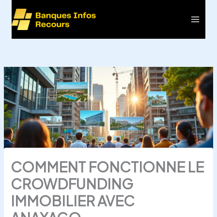
Aller
au
Main
contenu
Men
COMMENT FONCTIONNE LE
CROWDFUNDING
IMMOBILIER AVEC