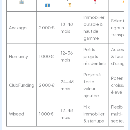
Immobilier
Sélectio
18-48
durable &
Anaxago
2 000 €
rigoureus
mois
haut de
transpar
gamme
Petits
Accessibi
12-36
Homunity
1 000 €
projets
& facilité
mois
résidentiels
d’usage
Projets à
Potentiel
24-48
forte
ClubFunding
2 000 €
croissan
mois
valeur
élevé
ajoutée
Mix
Flexibilité
12-48
Wiseed
1 000 €
immobilier
multi-
mois
& startups
secteurs