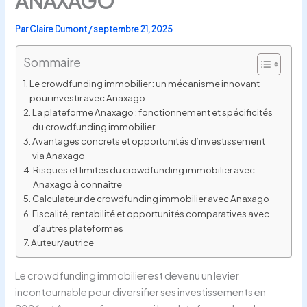
ANAXAGO
Par
Claire Dumont
/
septembre 21, 2025
Sommaire
Le crowdfunding immobilier : un mécanisme innovant
pour investir avec Anaxago
La plateforme Anaxago : fonctionnement et spécificités
du crowdfunding immobilier
Avantages concrets et opportunités d’investissement
via Anaxago
Risques et limites du crowdfunding immobilier avec
Anaxago à connaître
Calculateur de crowdfunding immobilier avec Anaxago
Fiscalité, rentabilité et opportunités comparatives avec
d’autres plateformes
Auteur/autrice
Le crowdfunding immobilier est devenu un levier
incontournable pour diversifier ses investissements en