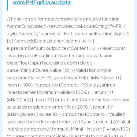
votre PME grâce au digital
// Fonction de formatage monétaire en euros function
formatEuro(valeur) { return valeur.toLocaleString(‘fr-FR’, {
style: ‘currency’, currency: ‘EUR’, maximumFractionDigits: 2
}); } form.addEventListener(‘submit’, e => {
e.preventDefault; output.textContent = »; // reset const
invest = parseFloat(inputInvest.value); const taux =
parseFloat(inputTaux.value); const duree =
parseInt(inputDuree.value, 10); // Validation simple
supplémentaire (HTML gère l’essentiel) if (isNaN(invest) ||
invest < 100) { output.textContent = 'Veuillez saisir un
investissement minimum valide (≥ 100 €).'; return; } if
(isNaN(taux) || taux 20) { output.textContent = ‘Veuillez saisir
un taux de rendement entre 1 % et 20 %.’; return; } if
(isNaN(duree) || duree 10) { output.textContent = ‘Veuillez
saisir une durée de projet entre 1 et 10 ans.’; return; } // Calcul
intérêts composés // formule : Mfinal = Invest * (1 + taux/100)
** duree const montantFinal = invest * Math.pow((1 + taux /