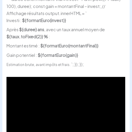
100), duree); const gain = montantFinal – invest; //
Affichage résultats output.innerHTML = `
Investi :
${formatEuro(invest)}
Après
${duree} ans
, avec un taux annuel moyen de
${taux.toFixed(2)} %
:
Montant estimé :
${formatEuro(montantFinal)}
Gain potentiel :
${formatEuro(gain)}
`; }); });
Estimation brute, avant impôts et frais.