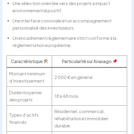
Une sélection orientée vers des projets à impact
environnemental positif.
Une interface conviviale et un accompagnement
personnalisé des investisseurs.
Un encadrement réglementaire strict conforme à la
réglementation européenne.
Caractéristique
Particularité sur Anaxago
Montant minimum
2 000 € en général
d’investissement
Durée moyenne
18 à 48 mois
des projets
Résidentiel, commercial,
Types d’actifs
réhabilitation et immobilier
financés
durable