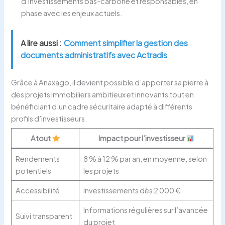
d’investissements bas-carbone et responsables, en
phase avec les enjeux actuels.
A lire aussi :
Comment simplifier la gestion des
documents administratifs avec Actradis
Grâce à Anaxago, il devient possible d’apporter sa pierre à
des projets immobiliers ambitieux et innovants tout en
bénéficiant d’un cadre sécuritaire adapté à différents
profils d’investisseurs.
Atout
Impact pour l’investisseur
Rendements
8 % à 12 % par an, en moyenne, selon
potentiels
les projets
Accessibilité
Investissements dès 2 000 €
Informations régulières sur l’avancée
Suivi transparent
du projet