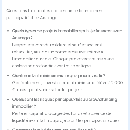
Questions fréquentes concernant le financement
participatif chez Anaxago
Quels types de projets immobiliers puis-je financer avec
Anaxago ?
Les projets vont du résidentiel neuf et ancien à
réhabiliter, aux locaux commerciaux et même à
l’immobilier durable. Chaque projet est soumis à une
analyse approfondie avant mise en ligne.
Quel montant minimum est requis pour investir ?
Généralement, l’investissement minimum s’élève à 2 000
€, mais il peut varier selon les projets.
Quels sont les risques principaux liés au crowdfunding
immobilier ?
Perte en capital, blocage des fonds et absence de
liquidité avant la fin du projet sont les principaux risques.
Comment le suivi des projets est-il assuré ?