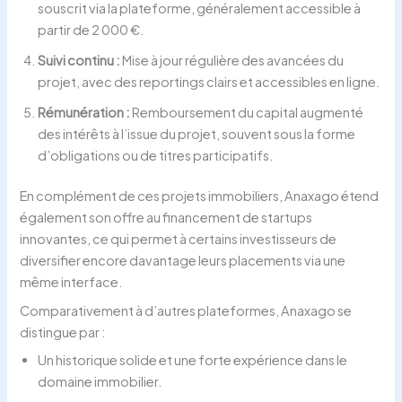
souscrit via la plateforme, généralement accessible à
partir de 2 000 €.
Suivi continu :
Mise à jour régulière des avancées du
projet, avec des reportings clairs et accessibles en ligne.
Rémunération :
Remboursement du capital augmenté
des intérêts à l’issue du projet, souvent sous la forme
d’obligations ou de titres participatifs.
En complément de ces projets immobiliers, Anaxago étend
également son offre au financement de startups
innovantes, ce qui permet à certains investisseurs de
diversifier encore davantage leurs placements via une
même interface.
Comparativement à d’autres plateformes, Anaxago se
distingue par :
Un historique solide et une forte expérience dans le
domaine immobilier.