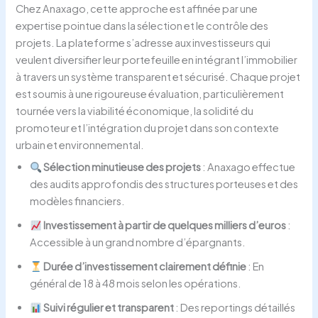
Chez Anaxago, cette approche est affinée par une
expertise pointue dans la sélection et le contrôle des
projets. La plateforme s’adresse aux investisseurs qui
veulent diversifier leur portefeuille en intégrant l’immobilier
à travers un système transparent et sécurisé. Chaque projet
est soumis à une rigoureuse évaluation, particulièrement
tournée vers la viabilité économique, la solidité du
promoteur et l’intégration du projet dans son contexte
urbain et environnemental.
Sélection minutieuse des projets
: Anaxago effectue
des audits approfondis des structures porteuses et des
modèles financiers.
Investissement à partir de quelques milliers d’euros
:
Accessible à un grand nombre d’épargnants.
Durée d’investissement clairement définie
: En
général de 18 à 48 mois selon les opérations.
Suivi régulier et transparent
: Des reportings détaillés