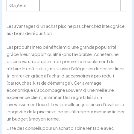
Ø3,66m
Les avantages d’un achat piscine pas cher chez Intex grâce
aux bons de réduction
Les produits Intex bénéficient d’une grande popularité
grâce à leur rapport qualité-prix favorable. Acheter une
piscine via un bon plan Intex permet non seulement de
réduire le coût initial, mais aussi d’alléger les dépenses liées
à l’entretien grâce à l’achat d’accessoires à prix réduit
(cartouches, kits de démarrage). Cet avantage
économique s’accompagne souvent d’une meilleure
expérience client, en limitant les regrets liés à un
investissement lourd. Il est par ailleurs judicieux d’évaluer la
longévité de la piscine et de ses filtres pour mieux anticiper
un budget à moyen terme.
Liste des conseils pour un achat piscine rentable avec