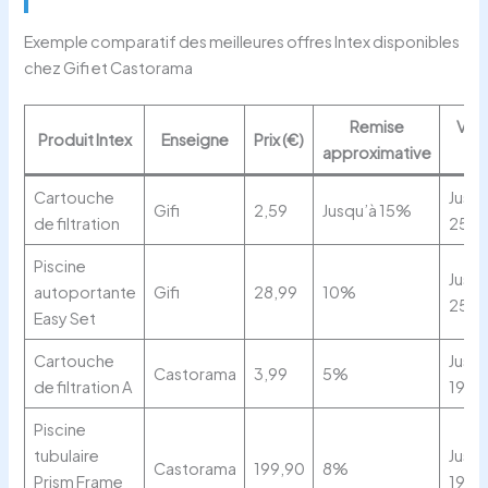
Exemple comparatif des meilleures offres Intex disponibles
chez Gifi et Castorama
Remise
Vali
Produit Intex
Enseigne
Prix (€)
approximative
l’
Cartouche
Jusqu
Gifi
2,59
Jusqu’à 15%
de filtration
25/0
Piscine
Jusqu
autoportante
Gifi
28,99
10%
25/0
Easy Set
Cartouche
Jusqu
Castorama
3,99
5%
de filtration A
19/0
Piscine
tubulaire
Jusqu
Castorama
199,90
8%
Prism Frame
19/0