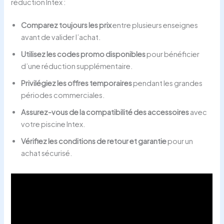
réduction Intex :
Comparez toujours les prix
entre plusieurs enseignes
avant de valider l’achat.
Utilisez les codes promo disponibles
pour bénéficier
d’une réduction supplémentaire.
Privilégiez les offres temporaires
pendant les grandes
périodes commerciales.
Assurez-vous de la compatibilité des accessoires
avec
votre piscine Intex.
Vérifiez les conditions de retour et garantie
pour un
achat sécurisé.