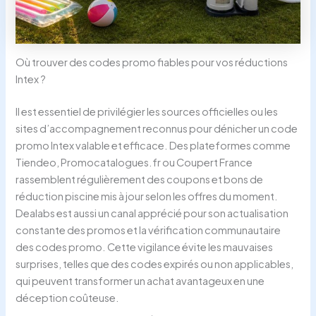
Où trouver des codes promo fiables pour vos réductions
Intex ?
Il est essentiel de privilégier les sources officielles ou les
sites d’accompagnement reconnus pour dénicher un code
promo Intex valable et efficace. Des plateformes comme
Tiendeo, Promocatalogues.fr ou Coupert France
rassemblent régulièrement des coupons et bons de
réduction piscine mis à jour selon les offres du moment.
Dealabs est aussi un canal apprécié pour son actualisation
constante des promos et la vérification communautaire
des codes promo. Cette vigilance évite les mauvaises
surprises, telles que des codes expirés ou non applicables,
qui peuvent transformer un achat avantageux en une
déception coûteuse.