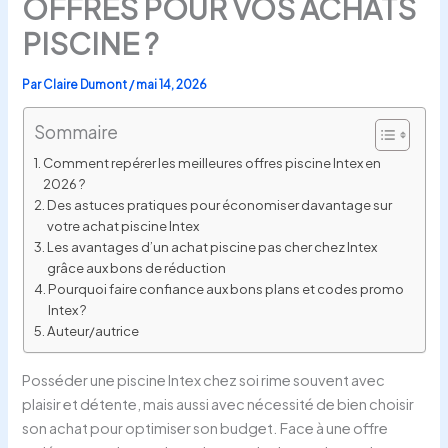
OFFRES POUR VOS ACHATS
PISCINE ?
Par
Claire Dumont
/
mai 14, 2026
Sommaire
Comment repérer les meilleures offres piscine Intex en
2026 ?
Des astuces pratiques pour économiser davantage sur
votre achat piscine Intex
Les avantages d’un achat piscine pas cher chez Intex
grâce aux bons de réduction
Pourquoi faire confiance aux bons plans et codes promo
Intex ?
Auteur/autrice
Posséder une piscine Intex chez soi rime souvent avec
plaisir et détente, mais aussi avec nécessité de bien choisir
son achat pour optimiser son budget. Face à une offre