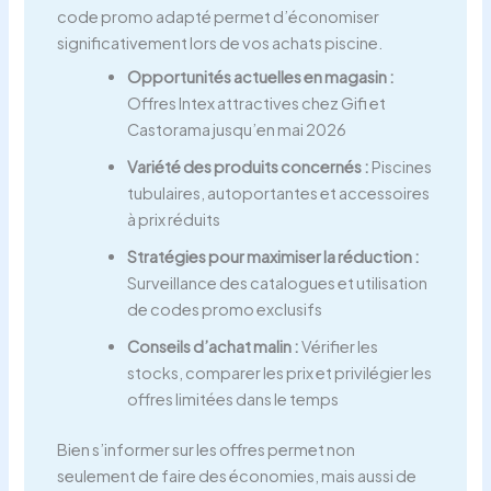
code promo adapté permet d’économiser
significativement lors de vos achats piscine.
Opportunités actuelles en magasin :
Offres Intex attractives chez Gifi et
Castorama jusqu’en mai 2026
Variété des produits concernés :
Piscines
tubulaires, autoportantes et accessoires
à prix réduits
Stratégies pour maximiser la réduction :
Surveillance des catalogues et utilisation
de codes promo exclusifs
Conseils d’achat malin :
Vérifier les
stocks, comparer les prix et privilégier les
offres limitées dans le temps
Bien s’informer sur les offres permet non
seulement de faire des économies, mais aussi de