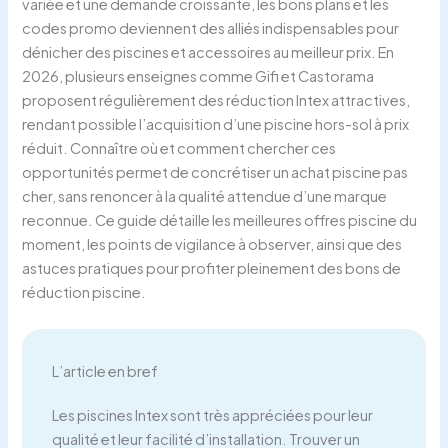
variée et une demande croissante, les bons plans et les
codes promo deviennent des alliés indispensables pour
dénicher des piscines et accessoires au meilleur prix. En
2026, plusieurs enseignes comme Gifi et Castorama
proposent régulièrement des réduction Intex attractives,
rendant possible l’acquisition d’une piscine hors-sol à prix
réduit. Connaître où et comment chercher ces
opportunités permet de concrétiser un achat piscine pas
cher, sans renoncer à la qualité attendue d’une marque
reconnue. Ce guide détaille les meilleures offres piscine du
moment, les points de vigilance à observer, ainsi que des
astuces pratiques pour profiter pleinement des bons de
réduction piscine.
L’article en bref
Les piscines Intex sont très appréciées pour leur
qualité et leur facilité d’installation. Trouver un