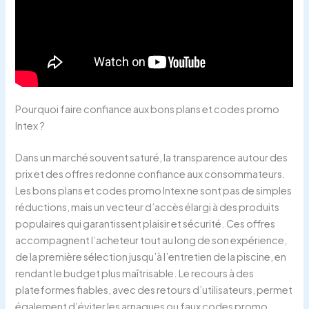
Pourquoi faire confiance aux bons plans et codes promo
Intex ?
Dans un marché souvent saturé, la transparence autour des
prix et des offres redonne confiance aux consommateurs.
Les bons plans et codes promo Intex ne sont pas de simples
réductions, mais un vecteur d’accès élargi à des produits
populaires qui garantissent plaisir et sécurité. Ces offres
accompagnent l’acheteur tout au long de son expérience,
de la première sélection jusqu’à l’entretien de la piscine, en
rendant le budget plus maîtrisable. Le recours à des
plateformes fiables, avec des retours d’utilisateurs, permet
également d’éviter les arnaques ou faux codes promo.