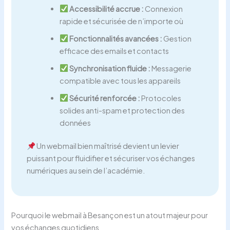
Accessibilité accrue :
Connexion
rapide et sécurisée de n’importe où
Fonctionnalités avancées :
Gestion
efficace des emails et contacts
Synchronisation fluide :
Messagerie
compatible avec tous les appareils
Sécurité renforcée :
Protocoles
solides anti-spam et protection des
données
Un webmail bien maîtrisé devient un levier
puissant pour fluidifier et sécuriser vos échanges
numériques au sein de l’académie.
Pourquoi le webmail à Besançon est un atout majeur pour
vos échanges quotidiens