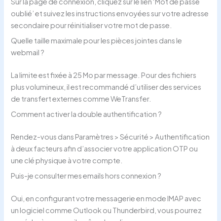
Sur la page de connexion, cliquez sur le lien ‘Mot de passe
oublié’ et suivez les instructions envoyées sur votre adresse
secondaire pour réinitialiser votre mot de passe.
Quelle taille maximale pour les pièces jointes dans le
webmail ?
La limite est fixée à 25 Mo par message. Pour des fichiers
plus volumineux, il est recommandé d’utiliser des services
de transfert externes comme WeTransfer.
Comment activer la double authentification ?
Rendez-vous dans Paramètres > Sécurité > Authentification
à deux facteurs afin d’associer votre application OTP ou
une clé physique à votre compte.
Puis-je consulter mes emails hors connexion ?
Oui, en configurant votre messagerie en mode IMAP avec
un logiciel comme Outlook ou Thunderbird, vous pourrez