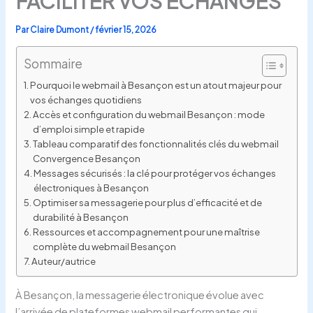
FACILITER VOS ÉCHANGES
Par
Claire Dumont
/
février 15, 2026
Sommaire
Pourquoi le webmail à Besançon est un atout majeur pour
vos échanges quotidiens
Accès et configuration du webmail Besançon : mode
d’emploi simple et rapide
Tableau comparatif des fonctionnalités clés du webmail
Convergence Besançon
Messages sécurisés : la clé pour protéger vos échanges
électroniques à Besançon
Optimiser sa messagerie pour plus d’efficacité et de
durabilité à Besançon
Ressources et accompagnement pour une maîtrise
complète du webmail Besançon
Auteur/autrice
À Besançon, la messagerie électronique évolue avec
l’arrivée de plateformes webmail performantes qui