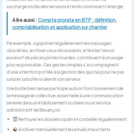
surcharge inutile des serveurs et en économisant l’énergie.
A lire aussi :
Compte prorata en BTP : définition,
comptabilisation et application sur chantier
Par exemple, supprimer régulièrement les messages
obsolètes, archiver ceux nécessaires, et éviter l’envoi
excessif de pièces jointes lourdes, contribuent à un usage
plus responsable. Ces gestes simples s’accompagnent
d’une attention portée à la gestion des quotas pour ne pas
saturer sa boîte ni ralentir son serveur.
Une boîte bien tenue participe au bon fonctionnement de
la messagerie collective, essentielle à une communication
sereine dans un établissement scolaire ou un service
administratif de Besançon.
Nettoyer les dossiers spam et corbeille régulièrement
Archiver mensuellement les emails importants