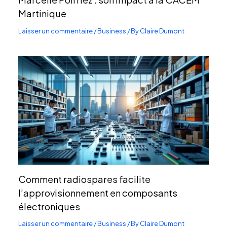
Martinique
Laisser un commentaire
/
Business
/ By
Claire Dumont
Comment radiospares facilite
l’approvisionnement en composants
électroniques
Laisser un commentaire
/
Business
/ By
Claire Dumont