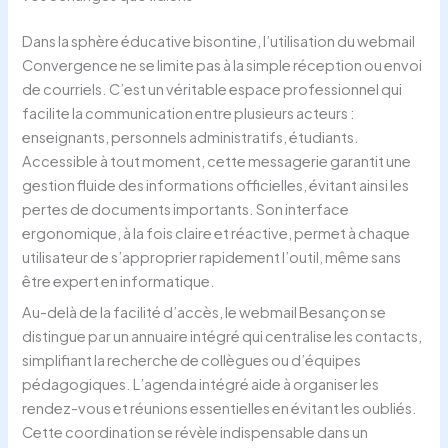
Dans la sphère éducative bisontine, l’utilisation du webmail
Convergence ne se limite pas à la simple réception ou envoi
de courriels. C’est un véritable espace professionnel qui
facilite la communication entre plusieurs acteurs :
enseignants, personnels administratifs, étudiants.
Accessible à tout moment, cette messagerie garantit une
gestion fluide des informations officielles, évitant ainsi les
pertes de documents importants. Son interface
ergonomique, à la fois claire et réactive, permet à chaque
utilisateur de s’approprier rapidement l’outil, même sans
être expert en informatique.
Au-delà de la facilité d’accès, le webmail Besançon se
distingue par un annuaire intégré qui centralise les contacts,
simplifiant la recherche de collègues ou d’équipes
pédagogiques. L’agenda intégré aide à organiser les
rendez-vous et réunions essentielles en évitant les oubliés.
Cette coordination se révèle indispensable dans un