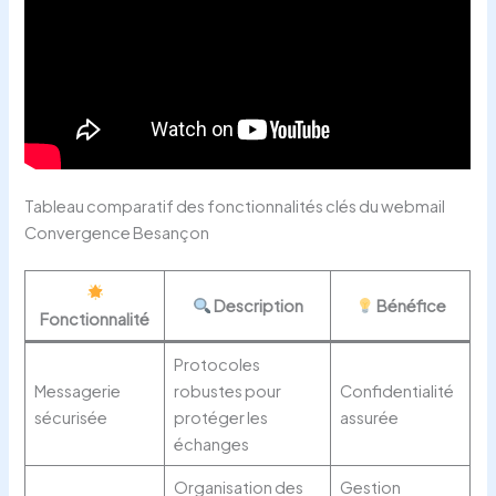
Tableau comparatif des fonctionnalités clés du webmail
Convergence Besançon
Description
Bénéfice
Fonctionnalité
Protocoles
Messagerie
robustes pour
Confidentialité
sécurisée
protéger les
assurée
échanges
Organisation des
Gestion