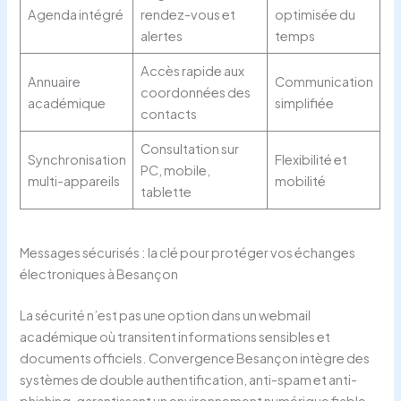
Agenda intégré
rendez-vous et
optimisée du
alertes
temps
Accès rapide aux
Annuaire
Communication
coordonnées des
académique
simplifiée
contacts
Consultation sur
Synchronisation
Flexibilité et
PC, mobile,
multi-appareils
mobilité
tablette
Messages sécurisés : la clé pour protéger vos échanges
électroniques à Besançon
La sécurité n’est pas une option dans un webmail
académique où transitent informations sensibles et
documents officiels. Convergence Besançon intègre des
systèmes de double authentification, anti-spam et anti-