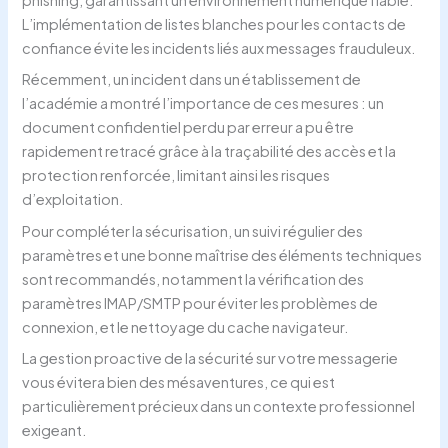
phishing, garantissant un environnement numérique fiable.
L’implémentation de listes blanches pour les contacts de
confiance évite les incidents liés aux messages frauduleux.
Récemment, un incident dans un établissement de
l’académie a montré l’importance de ces mesures : un
document confidentiel perdu par erreur a pu être
rapidement retracé grâce à la traçabilité des accès et la
protection renforcée, limitant ainsi les risques
d’exploitation.
Pour compléter la sécurisation, un suivi régulier des
paramètres et une bonne maîtrise des éléments techniques
sont recommandés, notamment la vérification des
paramètres IMAP/SMTP pour éviter les problèmes de
connexion, et le nettoyage du cache navigateur.
La gestion proactive de la sécurité sur votre messagerie
vous évitera bien des mésaventures, ce qui est
particulièrement précieux dans un contexte professionnel
exigeant.