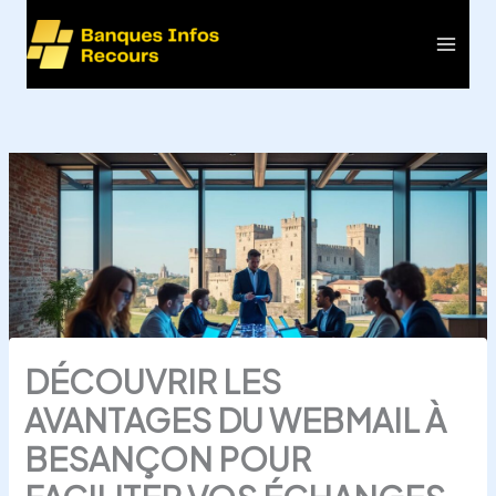
Aller
au
Main
contenu
Men
DÉCOUVRIR LES
AVANTAGES DU WEBMAIL À
BESANÇON POUR