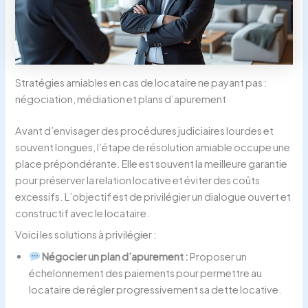
Stratégies amiables en cas de locataire ne payant pas :
négociation, médiation et plans d’apurement
Avant d’envisager des procédures judiciaires lourdes et
souvent longues, l’étape de résolution amiable occupe une
place prépondérante. Elle est souvent la meilleure garantie
pour préserver la relation locative et éviter des coûts
excessifs. L’objectif est de privilégier un dialogue ouvert et
constructif avec le locataire.
Voici les solutions à privilégier :
Négocier un plan d’apurement :
Proposer un
échelonnement des paiements pour permettre au
locataire de régler progressivement sa dette locative.