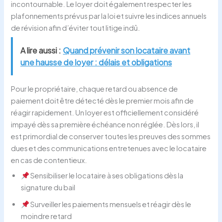
incontournable. Le loyer doit également respecter les
plafonnements prévus par la loi et suivre les indices annuels
de révision afin d’éviter tout litige indû.
A lire aussi :
Quand prévenir son locataire avant
une hausse de loyer : délais et obligations
Pour le propriétaire, chaque retard ou absence de
paiement doit être détecté dès le premier mois afin de
réagir rapidement. Un loyer est officiellement considéré
impayé dès sa première échéance non réglée. Dès lors, il
est primordial de conserver toutes les preuves des sommes
dues et des communications entretenues avec le locataire
en cas de contentieux.
Sensibiliser le locataire à ses obligations dès la
signature du bail
Surveiller les paiements mensuels et réagir dès le
moindre retard