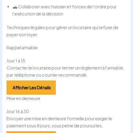
Collaborer avec huissier et forces de l’ordre pour
l’exécution de la décision
Techniques légales pour gérer un locataire qui refuse de
payer son loyer
Rappel amiable
Jour 1 à 15
Contacter le locataire pour tenter un règlement à l'amiable,
par téléphone ou courrier recommandé.
Afficher Les Détails
Mise en demeure
Jour 16 à 30
Envoyer une mise en demeure formelle pour exiger le
paiement sous 8 jours, sous peine de poursuites.