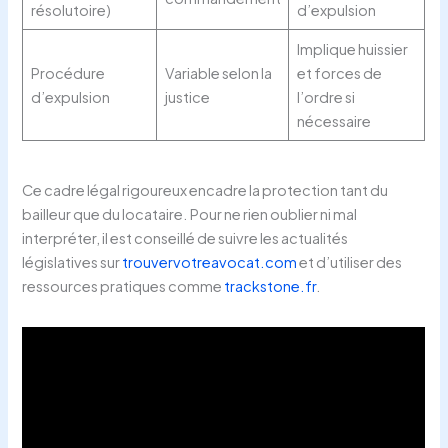
résolutoire)
d’expulsion
Implique huissier
Procédure
Variable selon la
et forces de
d’expulsion
justice
l’ordre si
nécessaire
Ce cadre légal rigoureux encadre la protection tant du
bailleur que du locataire. Pour ne rien oublier ni mal
interpréter, il est conseillé de suivre les actualités
législatives sur
trouvervotreavocat.com
et d’utiliser des
ressources pratiques comme
trackstone.fr
.