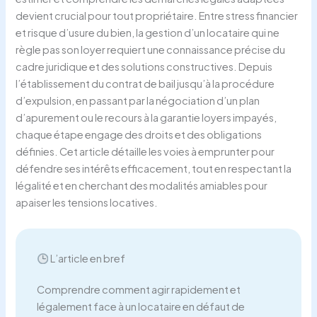
devient crucial pour tout propriétaire. Entre stress financier
et risque d’usure du bien, la gestion d’un locataire qui ne
règle pas son loyer requiert une connaissance précise du
cadre juridique et des solutions constructives. Depuis
l’établissement du contrat de bail jusqu’à la procédure
d’expulsion, en passant par la négociation d’un plan
d’apurement ou le recours à la garantie loyers impayés,
chaque étape engage des droits et des obligations
définies. Cet article détaille les voies à emprunter pour
défendre ses intérêts efficacement, tout en respectant la
légalité et en cherchant des modalités amiables pour
apaiser les tensions locatives.
L’article en bref
Comprendre comment agir rapidement et
légalement face à un locataire en défaut de