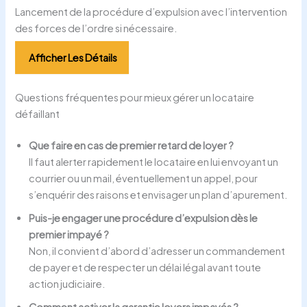
Lancement de la procédure d’expulsion avec l’intervention
des forces de l’ordre si nécessaire.
Afficher Les Détails
Questions fréquentes pour mieux gérer un locataire
défaillant
Que faire en cas de premier retard de loyer ?
Il faut alerter rapidement le locataire en lui envoyant un
courrier ou un mail, éventuellement un appel, pour
s’enquérir des raisons et envisager un plan d’apurement.
Puis-je engager une procédure d’expulsion dès le
premier impayé ?
Non, il convient d’abord d’adresser un commandement
de payer et de respecter un délai légal avant toute
action judiciaire.
Comment activer la garantie loyers impayés ?