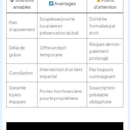
Avantages
amiables
d’attention
Souplesse pour le
Doit être
Plan
locataire et
formalisé par
d’apurement
préservation du bail
écrit
Risques de non-
Délai de
Offre un répit
paiement
grâce
temporaire
prolongé
Intervention d’un tiers
Pas toujours
Conciliation
impartial
contraignant
Garantie
Souscription
Protection financière
loyers
préalable
pour le propriétaire
impayés
obligatoire