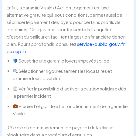
Enfin, la garantie Visale d’Action Logement est une
alternative gratuite qui, sous conditions, permet aussi de
sécuriser le paiement des loyers pour certains profils de
locataires. Ces garanties contribuent à la tranquillité
d’esprit du bailleur et facilitent la gestion financière de son
bien. Pour approfondir, consultez
service-public.gouv.fr
ou
pap.fr
.
Souscrire une garantie loyers impayés solide
Sélectionner rigoureusement les locataires et
examiner leur solvabilité
Vérifier la possibilité d’activer la caution solidaire dès
le premier incident
Étudier l’éligibilité et le fonctionnement de la garantie
Visale
Rôle clé du commandement de payer et de la clause
résolutoire dans la procédure d’expulsion