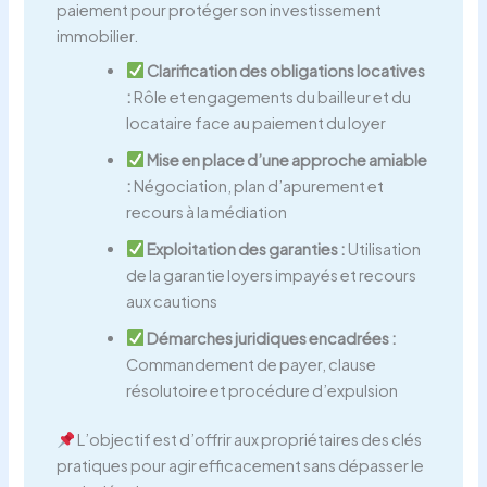
paiement pour protéger son investissement
immobilier.
Clarification des obligations locatives
:
Rôle et engagements du bailleur et du
locataire face au paiement du loyer
Mise en place d’une approche amiable
:
Négociation, plan d’apurement et
recours à la médiation
Exploitation des garanties :
Utilisation
de la garantie loyers impayés et recours
aux cautions
Démarches juridiques encadrées :
Commandement de payer, clause
résolutoire et procédure d’expulsion
L’objectif est d’offrir aux propriétaires des clés
pratiques pour agir efficacement sans dépasser le