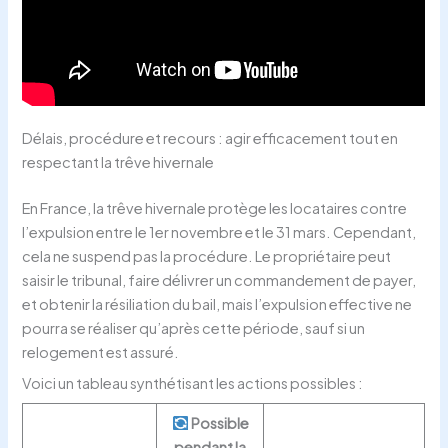
Délais, procédure et recours : agir efficacement tout en
respectant la trêve hivernale
En France, la trêve hivernale protège les locataires contre
l’expulsion entre le 1er novembre et le 31 mars. Cependant,
cela ne suspend pas la procédure. Le propriétaire peut
saisir le tribunal, faire délivrer un commandement de payer,
et obtenir la résiliation du bail, mais l’expulsion effective ne
pourra se réaliser qu’après cette période, sauf si un
relogement est assuré.
Voici un tableau synthétisant les actions possibles :
Possible
pendant la