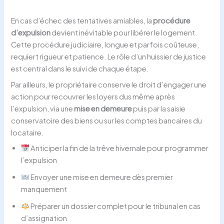
En cas d’échec des tentatives amiables, la
procédure
d’expulsion
devient inévitable pour libérer le logement.
Cette procédure judiciaire, longue et parfois coûteuse,
requiert rigueur et patience. Le rôle d’un huissier de justice
est central dans le suivi de chaque étape.
Par ailleurs, le propriétaire conserve le droit d’engager une
action pour recouvrer les loyers dus même après
l’expulsion, via une
mise en demeure
puis par la saisie
conservatoire des biens ou sur les comptes bancaires du
locataire.
Anticiper la fin de la trêve hivernale pour programmer
l’expulsion
Envoyer une mise en demeure dès premier
manquement
Préparer un dossier complet pour le tribunal en cas
d’assignation