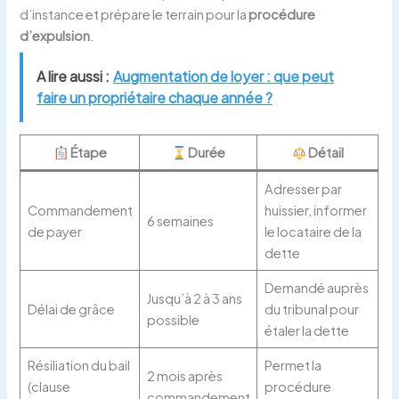
d’instance et prépare le terrain pour la
procédure
d’expulsion
.
A lire aussi :
Augmentation de loyer : que peut
faire un propriétaire chaque année ?
Étape
Durée
Détail
Adresser par
Commandement
huissier, informer
6 semaines
de payer
le locataire de la
dette
Demandé auprès
Jusqu’à 2 à 3 ans
Délai de grâce
du tribunal pour
possible
étaler la dette
Résiliation du bail
Permet la
2 mois après
(clause
procédure
commandement