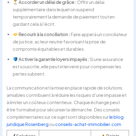
Accorder un délai de grâce :
Offrir un délai
supplémentaire dans lequel on suspend
temporairement la demande de paiement tout en
gardant cela à l’écrit.
Recourir à la conciliation :
Faire appel à un conciliateur
de justice, acteur neutre favorisant la prise de
compromis équitables et durables.
Activer la garantie loyers impayés :
Si une assurance
est souscrite, elle peut intervenir pour compenser les
pertes subirent.
La communication et la mise en place rapide de solutions
amiables contribuent à réduire les risques d’une impasse et
à limiter un coûteux contentieux. Chaque échange peut
être formalisé pour sécuriser la démarche. Des conseils
complémentaires sur ce sujet sont disponibles sur
le blog
juridique Rosenberg
ou
conseils-achat-immobilier.com
.
Solutions
Points