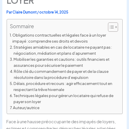
LOYER
Par
Claire Dumont
/
octobre 14, 2025
Sommaire
Obligations contractuelles et légales face à un loyer
impayé : comprendre ses droits et devoirs
Stratégies amiables en cas de locataire ne payant pas :
négociation, médiation et plans d’apurement
Mobiliser les garanties et cautions : outils financiers et
assurances pour sécuriser le paiement
Rôle clé du commandement de payer et de la clause
résolutoire dans la procédure d’expulsion
Délais, procédure et recours : agir efficacement tout en
respectant la trêve hivernale
Techniques légales pour gérer un locataire qui refuse de
payer son loyer
Auteur/autrice
Face à une hausse préoccupante des impayés de loyers,
estimer et comprendre les démarches légales adaptées