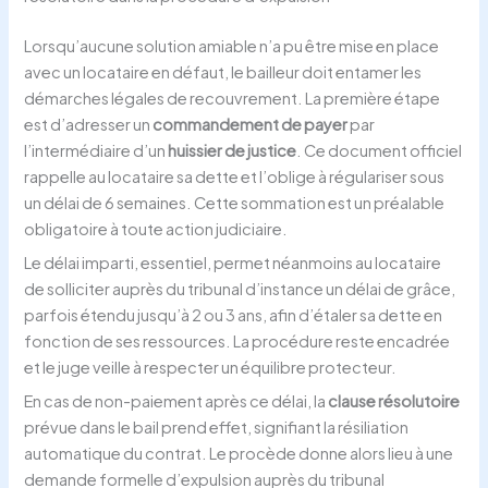
Lorsqu’aucune solution amiable n’a pu être mise en place
avec un locataire en défaut, le bailleur doit entamer les
démarches légales de recouvrement. La première étape
est d’adresser un
commandement de payer
par
l’intermédiaire d’un
huissier de justice
. Ce document officiel
rappelle au locataire sa dette et l’oblige à régulariser sous
un délai de 6 semaines. Cette sommation est un préalable
obligatoire à toute action judiciaire.
Le délai imparti, essentiel, permet néanmoins au locataire
de solliciter auprès du tribunal d’instance un délai de grâce,
parfois étendu jusqu’à 2 ou 3 ans, afin d’étaler sa dette en
fonction de ses ressources. La procédure reste encadrée
et le juge veille à respecter un équilibre protecteur.
En cas de non-paiement après ce délai, la
clause résolutoire
prévue dans le bail prend effet, signifiant la résiliation
automatique du contrat. Le procède donne alors lieu à une
demande formelle d’expulsion auprès du tribunal