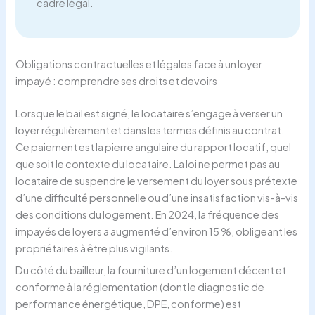
cadre légal.
Obligations contractuelles et légales face à un loyer
impayé : comprendre ses droits et devoirs
Lorsque le bail est signé, le locataire s’engage à verser un
loyer régulièrement et dans les termes définis au contrat.
Ce paiement est la pierre angulaire du rapport locatif, quel
que soit le contexte du locataire. La loi ne permet pas au
locataire de suspendre le versement du loyer sous prétexte
d’une difficulté personnelle ou d’une insatisfaction vis-à-vis
des conditions du logement. En 2024, la fréquence des
impayés de loyers a augmenté d’environ 15 %, obligeant les
propriétaires à être plus vigilants.
Du côté du bailleur, la fourniture d’un logement décent et
conforme à la réglementation (dont le diagnostic de
performance énergétique, DPE, conforme) est