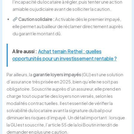
l’incapacité du locataire à régler, puis tenter une action
amiable ou judiciaire avant de solliciter la caution.
Caution solidaire :
Activable dès le premier impayé,
elle permet au bailleur de réclamer directement auprès
du garant le montant dû.
A lire aussi :
Achat terrain Rethel : quelles
opportunités pour un investissement rentable ?
Par ailleurs, la
garantie loyers impayés
(GLI) est une solution
d’assurance très prisée en 2025, bien qu’elle ne soit pas
obligatoire. Souscrite auprès d’un assureur, elle prend en
charge tout ou partie des loyers non versés, selon les
modalités contractuelles. Il est essentiel de vérifier la
solvabilité du locataire avant la signature du bail pour
diminuer les risques d’impayé. Un détail important : lorsque
la GLI est souscrite, l’article 55 de la loi Boutin interdit de
demander en plus une caution.