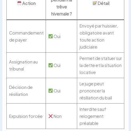
Action
Détail
trêve
hivernale ?
Envoyé par huissier,
Commandement
obligatoire avant
Oui
de payer
toute action
judiciaire
Permet de statuer sur
Assignation au
Oui
la dette et la situation
tribunal
locative
Le juge peut
Décision de
Oui
prononcer la
résiliation
résiliation du bail
Interdite sauf
Expulsion forcée
Non
relogement
préalable