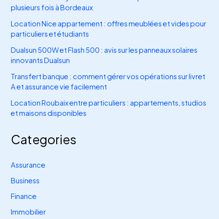
plusieurs fois à Bordeaux
Location Nice appartement : offres meublées et vides pour
particuliers et étudiants
Dualsun 500W et Flash 500 : avis sur les panneaux solaires
innovants Dualsun
Transfert banque : comment gérer vos opérations sur livret
A et assurance vie facilement
Location Roubaix entre particuliers : appartements, studios
et maisons disponibles
Categories
Assurance
Business
Finance
Immobilier