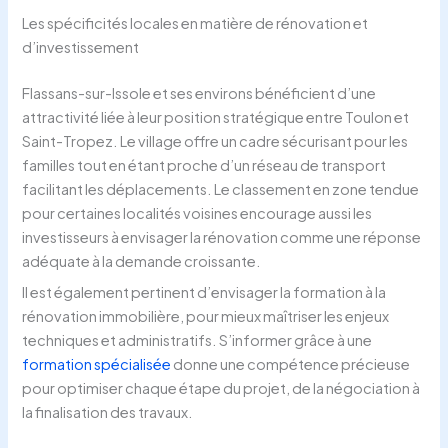
Les spécificités locales en matière de rénovation et
d’investissement
Flassans-sur-Issole et ses environs bénéficient d’une
attractivité liée à leur position stratégique entre Toulon et
Saint-Tropez. Le village offre un cadre sécurisant pour les
familles tout en étant proche d’un réseau de transport
facilitant les déplacements. Le classement en zone tendue
pour certaines localités voisines encourage aussi les
investisseurs à envisager la rénovation comme une réponse
adéquate à la demande croissante.
Il est également pertinent d’envisager la formation à la
rénovation immobilière, pour mieux maîtriser les enjeux
techniques et administratifs. S’informer grâce à une
formation spécialisée
donne une compétence précieuse
pour optimiser chaque étape du projet, de la négociation à
la finalisation des travaux.