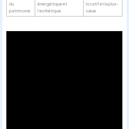
du
énergétique et
locatif et la plus-
patrimoine
l’esthétique
value