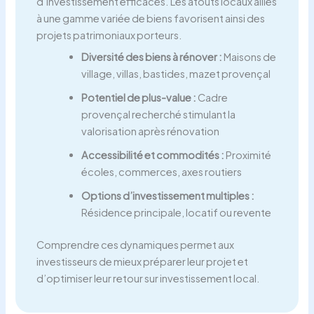
d’investissement efficaces. Les atouts locaux alliés
à une gamme variée de biens favorisent ainsi des
projets patrimoniaux porteurs.
Diversité des biens à rénover :
Maisons de
village, villas, bastides, mazet provençal
Potentiel de plus-value :
Cadre
provençal recherché stimulant la
valorisation après rénovation
Accessibilité et commodités :
Proximité
écoles, commerces, axes routiers
Options d’investissement multiples :
Résidence principale, locatif ou revente
Comprendre ces dynamiques permet aux
investisseurs de mieux préparer leur projet et
d’optimiser leur retour sur investissement local.