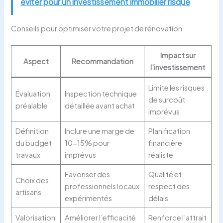
éviter pour un investissement immobilier risqué
Conseils pour optimiser votre projet de rénovation
Impact sur
Aspect
Recommandation
l’investissement
Limite les risques
Évaluation
Inspection technique
de surcoût
préalable
détaillée avant achat
imprévus
Définition
Inclure une marge de
Planification
du budget
10-15% pour
financière
travaux
imprévus
réaliste
Favoriser des
Qualité et
Choix des
professionnels locaux
respect des
artisans
expérimentés
délais
Valorisation
Améliorer l’efficacité
Renforce l’attrait