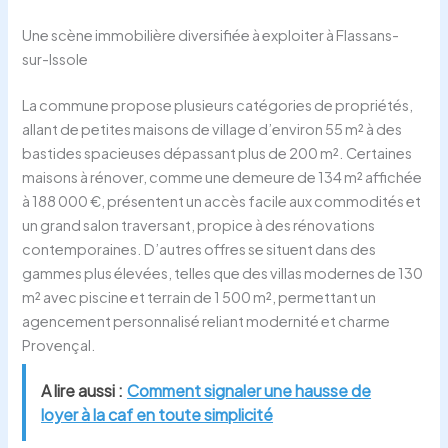
Une scène immobilière diversifiée à exploiter à Flassans-
sur-Issole
La commune propose plusieurs catégories de propriétés,
allant de petites maisons de village d’environ 55 m² à des
bastides spacieuses dépassant plus de 200 m². Certaines
maisons à rénover, comme une demeure de 134 m² affichée
à 188 000 €, présentent un accès facile aux commodités et
un grand salon traversant, propice à des rénovations
contemporaines. D’autres offres se situent dans des
gammes plus élevées, telles que des villas modernes de 130
m² avec piscine et terrain de 1 500 m², permettant un
agencement personnalisé reliant modernité et charme
Provençal.
A lire aussi :
Comment signaler une hausse de
loyer à la caf en toute simplicité