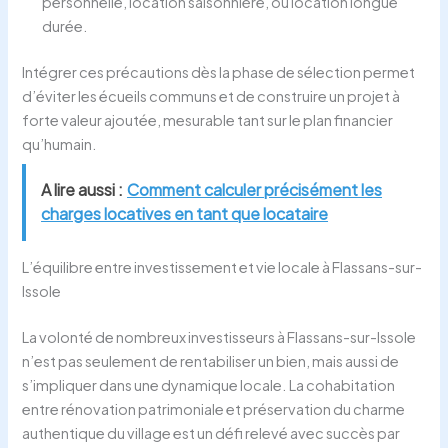
personnelle, location saisonnière, ou location longue
durée.
Intégrer ces précautions dès la phase de sélection permet
d’éviter les écueils communs et de construire un projet à
forte valeur ajoutée, mesurable tant sur le plan financier
qu’humain.
A lire aussi :
Comment calculer précisément les
charges locatives en tant que locataire
L’équilibre entre investissement et vie locale à Flassans-sur-
Issole
La volonté de nombreux investisseurs à Flassans-sur-Issole
n’est pas seulement de rentabiliser un bien, mais aussi de
s’impliquer dans une dynamique locale. La cohabitation
entre rénovation patrimoniale et préservation du charme
authentique du village est un défi relevé avec succès par