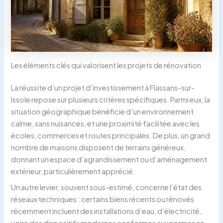
Les éléments clés qui valorisent les projets de rénovation
La réussite d’un projet d’investissement à Flassans-sur-
Issole repose sur plusieurs critères spécifiques. Parmi eux, la
situation géographique bénéficie d’un environnement
calme, sans nuisances, et une proximité facilitée avec les
écoles, commerces et routes principales. De plus, un grand
nombre de maisons disposent de terrains généreux,
donnant un espace d’agrandissement ou d’aménagement
extérieur, particulièrement apprécié.
Un autre levier, souvent sous-estimé, concerne l’état des
réseaux techniques : certains biens récents ou rénovés
récemment incluent des installations d’eau, d’électricité,
voire des dispositifs modernes conformes aux normes en