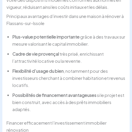
vigueur, réduisant ainsi les coûts initiaux et les délais.
Principaux avantages d’investir dans une maison à rénover à
Flassans-sur-Issole
Plus-value potentielle importante
grâce à des travaux sur
mesure valorisant le capital immobilier.
Cadre de vie provençal
très prisé, enrichissant
l’attractivité locative ou la revente.
Flexibilité d’usage du bien
, notamment pour des
investisseurs cherchant à combiner habitation et revenus
locatifs.
Possibilités de financement avantageuses
si le projet est
bien construit, avec accès à des prêts immobiliers
adaptés.
Financer efficacement l’investissement immobilier
rénovation