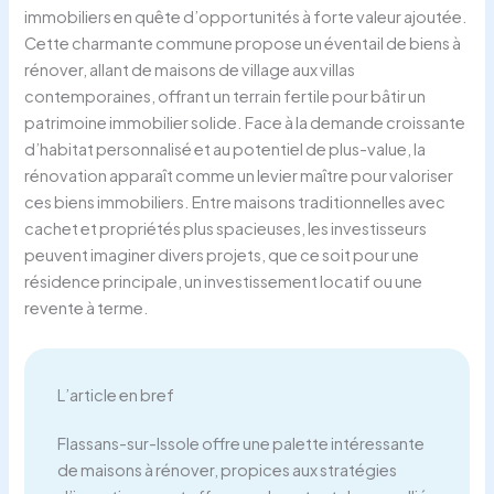
immobiliers en quête d’opportunités à forte valeur ajoutée.
Cette charmante commune propose un éventail de biens à
rénover, allant de maisons de village aux villas
contemporaines, offrant un terrain fertile pour bâtir un
patrimoine immobilier solide. Face à la demande croissante
d’habitat personnalisé et au potentiel de plus-value, la
rénovation apparaît comme un levier maître pour valoriser
ces biens immobiliers. Entre maisons traditionnelles avec
cachet et propriétés plus spacieuses, les investisseurs
peuvent imaginer divers projets, que ce soit pour une
résidence principale, un investissement locatif ou une
revente à terme.
L’article en bref
Flassans-sur-Issole offre une palette intéressante
de maisons à rénover, propices aux stratégies