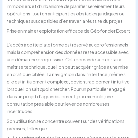
immobiliers et d’urbanisme de planifier sereinement leurs
opérations, tout en anticipant les obstacles juridiques ou
techniques susceptibles d’entraver la réussite du projet.
Prise en main et exploitation efficace de Géofoncier Expert
L’accès à cette plateforme est réservé aux professionnels,
mais la compréhension des données reste accessible avec
une démarche progressive. Cela demande une certaine
maîtrise technique, que l’on peut acquérir grâce à une mise
en pratique ciblée. La navigation dans l’interface, même si
elle est initialement complexe, devient rapidement intuitive
lorsque l’on sait quoi chercher. Pour un particulier engagé
dans un projet d’agrandissement, par exemple, une
consultation préalable peut lever de nombreuses
incertitudes.
Son utilisation se concentre souvent sur des vérifications
précises, telles que :
La confirmation des limites exactes d’une parcelle avant