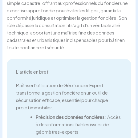
simple cadastre, offrant aux professionnels du foncier une
expertise approfondie pour éviter les litiges, garantir la
conformité juridique et optimiser la gestion foncière. Son
rôle dépasse la consultation : il s’agit d’un véritable allié
technique, apportant une maîtrise fine des données
cadastrales et urbanistiques indispensables pour bâtir en
toute confiance et sécurité.
L’article en bref
Maîtriser l’utilisation de Géofoncier Expert
transforme la gestion foncière en un outil de
sécurisation efficace, essentiel pour chaque
projet immobilier.
Précision des données foncières :
Accès
à des informations fiables issues de
géomètres-experts