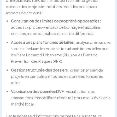
offre plusieurs fonctionnalités qui facilitent la gestion
pointue des projets immobiliers. Voici les principaux
apports de cet outil :
Consultation des limites de propriété opposables :
accès aux procès-verbaux de bornage et aux plans
certifiés, incontournables en cas de différends.
Accès à des plans fonciers détaillés :
analyse précise des
terrains, incluant les contraintes urbanistiques telles que
les Plans Locaux d’Urbanisme (PLU) ou les Plans de
Prévention des Risques (PPR).
Gestion structurée des dossiers :
création et suivi de
projets en centralisant toutes les données foncières
utiles.
Valorisation des données DVF :
visualisation des
transactions immobilières récentes pour mieux évaluer le
marché local.
Cette richesse d’informations permet ainsi aux acteurs