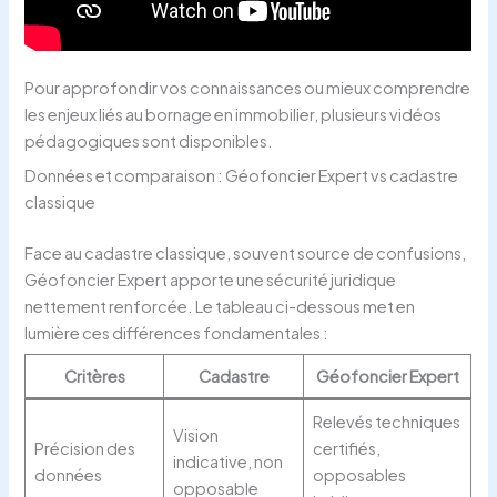
Pour approfondir vos connaissances ou mieux comprendre
les enjeux liés au bornage en immobilier, plusieurs vidéos
pédagogiques sont disponibles.
Données et comparaison : Géofoncier Expert vs cadastre
classique
Face au cadastre classique, souvent source de confusions,
Géofoncier Expert apporte une sécurité juridique
nettement renforcée. Le tableau ci-dessous met en
lumière ces différences fondamentales :
Critères
Cadastre
Géofoncier Expert
Relevés techniques
Vision
Précision des
certifiés,
indicative, non
données
opposables
opposable