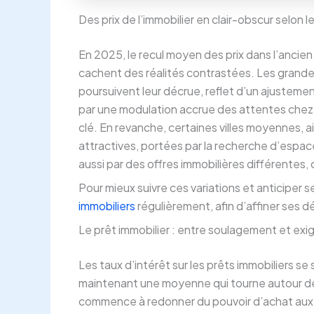
Des prix de l’immobilier en clair-obscur selon le
En 2025, le recul moyen des prix dans l’ancie
cachent des réalités contrastées. Les grand
poursuivent leur décrue, reflet d’un ajustem
par une modulation accrue des attentes chez l
clé. En revanche, certaines villes moyennes, a
attractives, portées par la recherche d’espa
aussi par des offres immobilières différentes, 
Pour mieux suivre ces variations et anticiper se
immobiliers
régulièrement, afin d’affiner ses d
Le prêt immobilier : entre soulagement et ex
Les taux d’intérêt sur les prêts immobiliers se
maintenant une moyenne qui tourne autour de
commence à redonner du pouvoir d’achat aux c