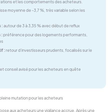
irations et les comportements des acheteurs.
sse moyenne de -3,7 %, très variable selon les
 :
autour de 3 à 3,35 % avec début de reflux
 :
préférence pour des logements performants,
es
f :
retour d’investisseurs prudents, focalisés sur le
et conseil avisé pour les acheteurs en quête
leine mutation pour les acheteurs
ose aux acheteurs une vigilance accrue. Après une