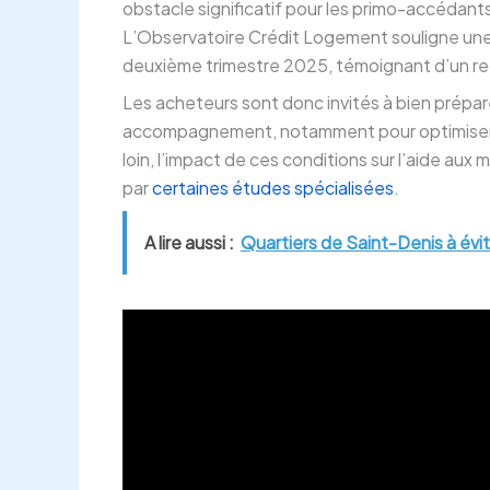
obstacle significatif pour les primo-accédants,
L’Observatoire Crédit Logement souligne une
deuxième trimestre 2025, témoignant d’un reg
Les acheteurs sont donc invités à bien préparer 
accompagnement, notamment pour optimiser le
loin, l’impact de ces conditions sur l’aide a
par
certaines études spécialisées
.
A lire aussi :
Quartiers de Saint-Denis à évite