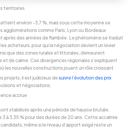
s territoires
n atteint environ -3,7 %, mais sous cette moyenne se
es agglomérations comme Paris, Lyon ou Bordeaux
ent après des années de flambée. Le phénomène se traduit
es acheteurs, pour qui la négociation devient un levier
insi que des zones rurales et littorales, demeurent
ce et de calme. Ces divergences régionales s’expliquent
où les nouvelles constructions jouent un rôle croissant.
s projets, il est judicieux de
suivre l’évolution des prix
écisions et négociations.
igence accrue
 sont stabilisés après une période de hausse brutale,
 3 à 3,35 % pour des durées de 20 ans. Cette accalmie
andidats, même si le niveau d’apport exigé reste un