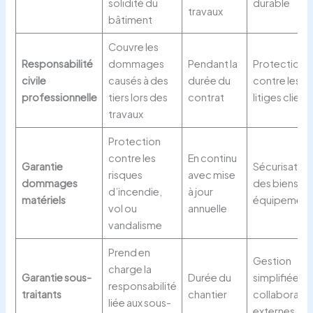
solidité du
durable
travaux
bâtiment
Couvre les
Responsabilité
dommages
Pendant la
Protection
civile
causés à des
durée du
contre les
professionnelle
tiers lors des
contrat
litiges client
travaux
Protection
contre les
En continu
Garantie
Sécurisation
risques
avec mise
dommages
des biens et
d’incendie,
à jour
matériels
équipement
vol ou
annuelle
vandalisme
Prend en
Gestion
charge la
Garantie sous-
Durée du
simplifiée d
responsabilité
traitants
chantier
collaboratio
liée aux sous-
externes