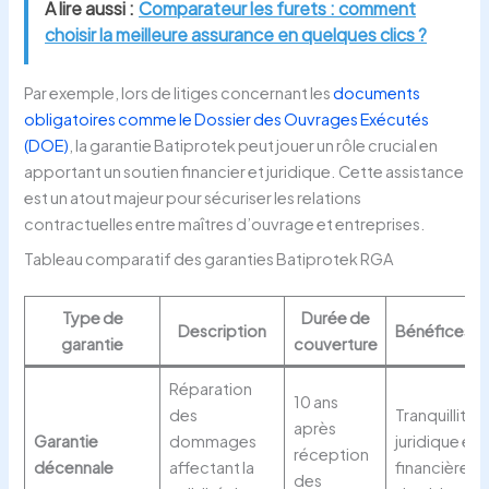
A lire aussi :
Comparateur les furets : comment
choisir la meilleure assurance en quelques clics ?
Par exemple, lors de litiges concernant les
documents
obligatoires comme le Dossier des Ouvrages Exécutés
(DOE)
, la garantie Batiprotek peut jouer un rôle crucial en
apportant un soutien financier et juridique. Cette assistance
est un atout majeur pour sécuriser les relations
contractuelles entre maîtres d’ouvrage et entreprises.
Tableau comparatif des garanties Batiprotek RGA
Type de
Durée de
Description
Bénéfices cl
garantie
couverture
Réparation
10 ans
des
Tranquillité
après
Garantie
dommages
juridique et
réception
décennale
affectant la
financière
des