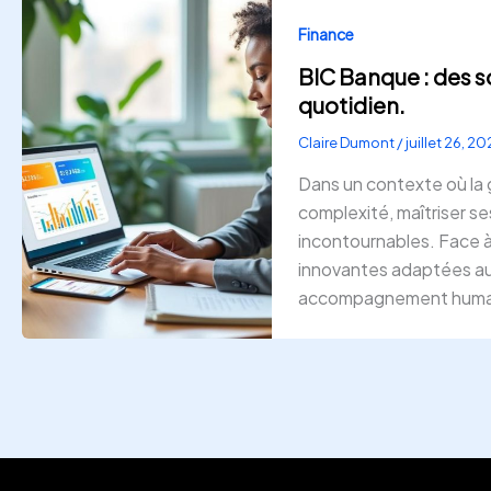
Finance
BIC Banque : des s
quotidien.
Claire Dumont
/
juillet 26, 2
Dans un contexte où la 
complexité, maîtriser s
incontournables. Face à
innovantes adaptées aux
accompagnement humain.