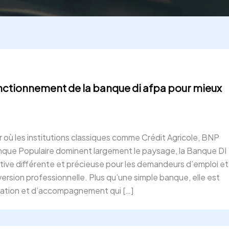
ctionnement de la banque di afpa pour mieux
5
r où les institutions classiques comme Crédit Agricole, BNP
nque Populaire dominent largement le paysage, la Banque DI
ive différente et précieuse pour les demandeurs d’emploi et
ersion professionnelle. Plus qu’une simple banque, elle est
ation et d’accompagnement qui […]